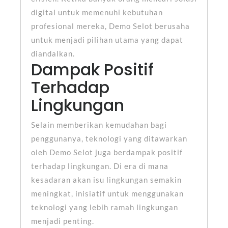
digital untuk memenuhi kebutuhan
profesional mereka, Demo Selot berusaha
untuk menjadi pilihan utama yang dapat
diandalkan.
Dampak Positif
Terhadap
Lingkungan
Selain memberikan kemudahan bagi
penggunanya, teknologi yang ditawarkan
oleh Demo Selot juga berdampak positif
terhadap lingkungan. Di era di mana
kesadaran akan isu lingkungan semakin
meningkat, inisiatif untuk menggunakan
teknologi yang lebih ramah lingkungan
menjadi penting.