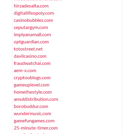
hirzadesalta.com
digitallifeopoly.com
casinobubbles.com
seputargym.com
impiyanamall.com
optguardian.com
totostreet.net
davilcasino.com
fraudwatchai.com
aem-x.com
cryptooblogs.com
gameuplevel.com
homethestyle.com
amuldistribution.com
borobuddur.com
wundermusic.com
gamefungames.com
25-minute-timer.com