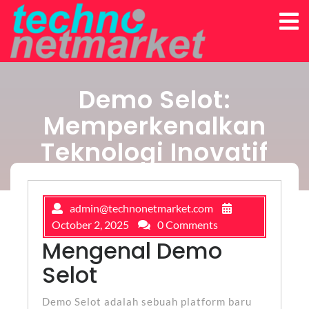
Skip
O
to
M
content
Demo Selot:
Memperkenalkan
Teknologi Inovatif
admin@technonetmarket.com
October 2, 2025
0 Comments
Mengenal Demo
Selot
Demo Selot adalah sebuah platform baru