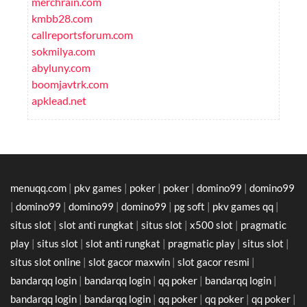
merchrain.com
kmbb28.com
callreportsforum.com
sokmilya.com
abyluny.com
boomjavtrk.com
apklead.net
menuqq.com
|
pkv games
|
poker
|
poker
|
domino99
|
domino99
|
domino99
|
domino99
|
domino99
|
pg soft
|
pkv games qq
|
situs slot
|
slot anti rungkat
|
situs slot
|
x500 slot
|
pragmatic
play
|
situs slot
|
slot anti rungkat
|
pragmatic play
|
situs slot
|
situs slot online
|
slot gacor maxwin
|
slot gacor resmi
|
bandarqq login
|
bandarqq login
|
qq poker
|
bandarqq login
|
bandarqq login
|
bandarqq login
|
qq poker
|
qq poker
|
qq poker
|