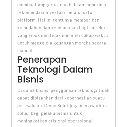
membuat anggaran, dan bahkan menerima
rekomendasi investasi melalui satu
platform. Hal ini tentunya memberikan
kemudahan dan kenyamanan bagi mereka
yang sibuk dan tidak memiliki cukup waktu
untuk mengelola keuangan mereka secara
manual.
Penerapan
Teknologi Dalam
Bisnis
Di dunia bisnis, penggunaan teknologi tidak
dapat dipisahkan dari keberhasilan suatu
perusahaan. Demo Selot juga menawarkan
solusi bagi pelaku bisnis untuk
meningkatkan efisiensi operasional.