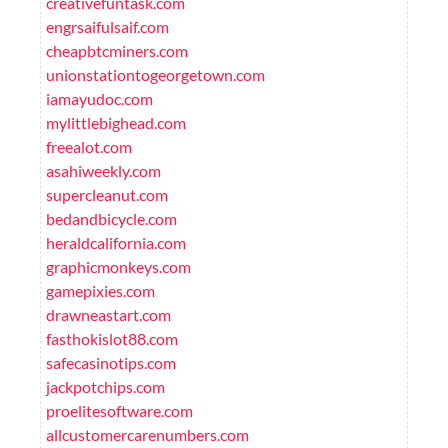
creativefuntask.com
engrsaifulsaif.com
cheapbtcminers.com
unionstationtogeorgetown.com
iamayudoc.com
mylittlebighead.com
freealot.com
asahiweekly.com
supercleanut.com
bedandbicycle.com
heraldcalifornia.com
graphicmonkeys.com
gamepixies.com
drawneastart.com
fasthokislot88.com
safecasinotips.com
jackpotchips.com
proelitesoftware.com
allcustomercarenumbers.com