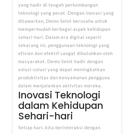
yang hadir di tengah perkembangan
teknologi yang pesat. Dengan inovasi yang
ditawarkan, Demo Selot berusaha untuk
mempermudah berbagai aspek kehidupan
sehari-hari. Dalam era digital seperti
sekarang ini, penggunaan teknologi yang
efisien dan efektif sangat dibutuhkan oleh
masyarakat. Demo Selot hadir dengan
solusi-solusi yang dapat meningkatkan
produktivitas dan kenyamanan pengguna
dalam menjalankan aktivitas mereka.
Inovasi Teknologi
dalam Kehidupan
Sehari-hari
Setiap hari, kita berinteraksi dengan