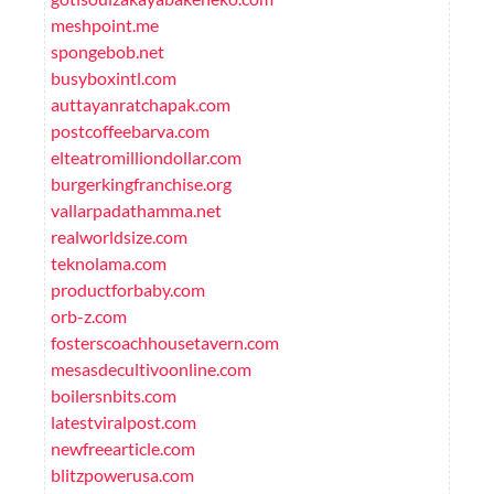
meshpoint.me
spongebob.net
busyboxintl.com
auttayanratchapak.com
postcoffeebarva.com
elteatromilliondollar.com
burgerkingfranchise.org
vallarpadathamma.net
realworldsize.com
teknolama.com
productforbaby.com
orb-z.com
fosterscoachhousetavern.com
mesasdecultivoonline.com
boilersnbits.com
latestviralpost.com
newfreearticle.com
blitzpowerusa.com