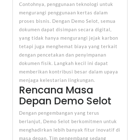
Contohnya, penggunaan teknologi untuk
mengurangi penggunaan kertas dalam
proses bisnis. Dengan Demo Selot, semua
dokumen dapat disimpan secara digital,
yang tidak hanya mengurangi jejak karbon
tetapi juga menghemat biaya yang terkait
dengan pencetakan dan penyimpanan
dokumen fisik. Langkah kecil ini dapat
memberikan kontribusi besar dalam upaya
menjaga kelestarian lingkungan.
Rencana Masa
Depan Demo Selot
Dengan pengembangan yang terus
berlanjut, Demo Selot berkomitmen untuk
menghadirkan lebih banyak fitur inovatif di
masa depan. Tim pengembang sedang