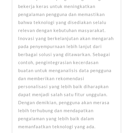
bekerja keras untuk meningkatkan
pengalaman pengguna dan memastikan
bahwa teknologi yang disediakan selalu
relevan dengan kebutuhan masyarakat.
Inovasi yang berkelanjutan akan mengarah
pada penyempurnaan lebih lanjut dari
berbagai solusi yang ditawarkan. Sebagai
contoh, pengintegrasian kecerdasan
buatan untuk menganalisis data pengguna
dan memberikan rekomendasi
personalisasi yang lebih baik diharapkan
dapat menjadi salah satu fitur unggulan.
Dengan demikian, pengguna akan merasa
lebih terhubung dan mendapatkan
pengalaman yang lebih baik dalam
memanfaatkan teknologi yang ada.