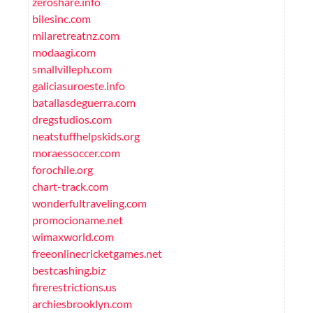
zeroshare.info
bilesinc.com
milaretreatnz.com
modaagi.com
smallvilleph.com
galiciasuroeste.info
batallasdeguerra.com
dregstudios.com
neatstuffhelpskids.org
moraessoccer.com
forochile.org
chart-track.com
wonderfultraveling.com
promocioname.net
wimaxworld.com
freeonlinecricketgames.net
bestcashing.biz
firerestrictions.us
archiesbrooklyn.com