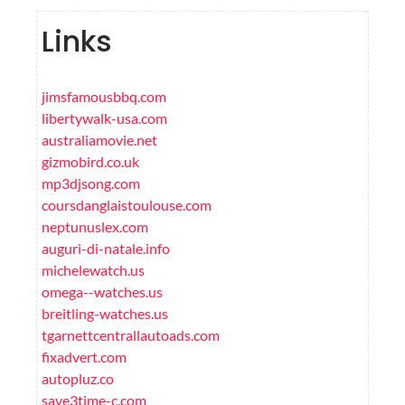
Links
jimsfamousbbq.com
libertywalk-usa.com
australiamovie.net
gizmobird.co.uk
mp3djsong.com
coursdanglaistoulouse.com
neptunuslex.com
auguri-di-natale.info
michelewatch.us
omega--watches.us
breitling-watches.us
tgarnettcentrallautoads.com
fixadvert.com
autopluz.co
save3time-c.com