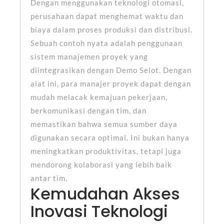
Dengan menggunakan teknologi otomasi,
perusahaan dapat menghemat waktu dan
biaya dalam proses produksi dan distribusi.
Sebuah contoh nyata adalah penggunaan
sistem manajemen proyek yang
diintegrasikan dengan Demo Selot. Dengan
alat ini, para manajer proyek dapat dengan
mudah melacak kemajuan pekerjaan,
berkomunikasi dengan tim, dan
memastikan bahwa semua sumber daya
digunakan secara optimal. Ini bukan hanya
meningkatkan produktivitas, tetapi juga
mendorong kolaborasi yang lebih baik
antar tim.
Kemudahan Akses
Inovasi Teknologi