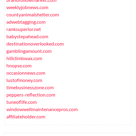
weeklyjobnews.com
countyanimalshelter.com
adwebtagging.com
ranksuperior.net
babystepahead.com
destinationoverlooked.com
gamblingamount.com
hillclimbwax.com
hnopse.com
occasionnews.com
lustofmoney.com
timebusinesszone.com
peppers-reflection.com
tuneoflife.com
windowwellmaintenancepros.com
affiliateholder.com