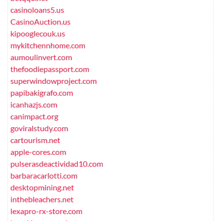
casinoloans5.us
CasinoAuction.us
kipooglecouk.us
mykitchennhome.com
aumoulinvert.com
thefoodiepassport.com
superwindowproject.com
papibakigrafo.com
icanhazjs.com
canimpact.org
goviralstudy.com
cartourism.net
apple-cores.com
pulserasdeactividad10.com
barbaracarlotti.com
desktopmining.net
inthebleachers.net
lexapro-rx-store.com