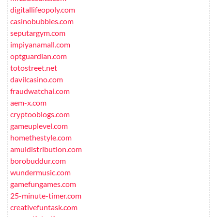
digitallifeopoly.com
casinobubbles.com
seputargym.com
impiyanamall.com
optguardian.com
totostreet.net
davilcasino.com
fraudwatchai.com
aem-x.com
cryptooblogs.com
gameuplevel.com
homethestyle.com
amuldistribution.com
borobuddur.com
wundermusic.com
gamefungames.com
25-minute-timer.com
creativefuntask.com