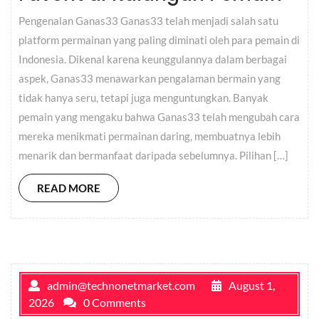
Pengenalan Ganas33 Ganas33 telah menjadi salah satu
platform permainan yang paling diminati oleh para pemain di
Indonesia. Dikenal karena keunggulannya dalam berbagai
aspek, Ganas33 menawarkan pengalaman bermain yang
tidak hanya seru, tetapi juga menguntungkan. Banyak
pemain yang mengaku bahwa Ganas33 telah mengubah cara
mereka menikmati permainan daring, membuatnya lebih
menarik dan bermanfaat daripada sebelumnya. Pilihan […]
READ MORE
admin@technonetmarket.com
August 1,
2026
0 Comments