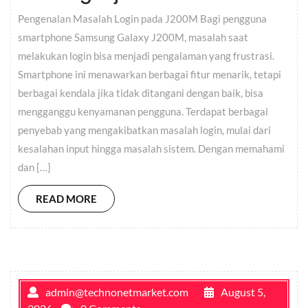
Pengenalan Masalah Login pada J200M Bagi pengguna
smartphone Samsung Galaxy J200M, masalah saat
melakukan login bisa menjadi pengalaman yang frustrasi.
Smartphone ini menawarkan berbagai fitur menarik, tetapi
berbagai kendala jika tidak ditangani dengan baik, bisa
mengganggu kenyamanan pengguna. Terdapat berbagai
penyebab yang mengakibatkan masalah login, mulai dari
kesalahan input hingga masalah sistem. Dengan memahami
dan […]
READ MORE
admin@technonetmarket.com
August 5,