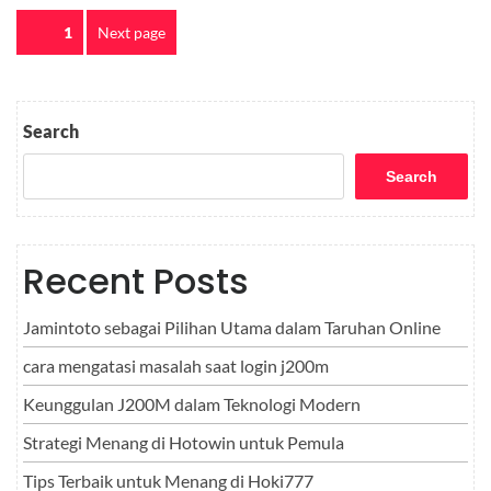
Posts
Page
1
Next page
pagination
Search
Search
Recent Posts
Jamintoto sebagai Pilihan Utama dalam Taruhan Online
cara mengatasi masalah saat login j200m
Keunggulan J200M dalam Teknologi Modern
Strategi Menang di Hotowin untuk Pemula
Tips Terbaik untuk Menang di Hoki777