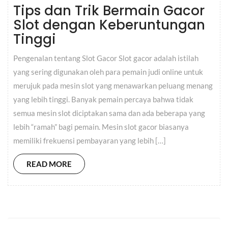
Tips dan Trik Bermain Gacor
Slot dengan Keberuntungan
Tinggi
Pengenalan tentang Slot Gacor Slot gacor adalah istilah
yang sering digunakan oleh para pemain judi online untuk
merujuk pada mesin slot yang menawarkan peluang menang
yang lebih tinggi. Banyak pemain percaya bahwa tidak
semua mesin slot diciptakan sama dan ada beberapa yang
lebih “ramah” bagi pemain. Mesin slot gacor biasanya
memiliki frekuensi pembayaran yang lebih […]
READ MORE