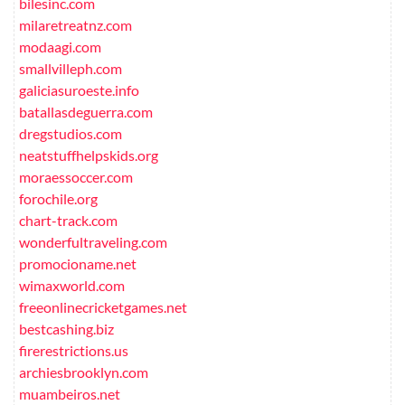
bilesinc.com
milaretreatnz.com
modaagi.com
smallvilleph.com
galiciasuroeste.info
batallasdeguerra.com
dregstudios.com
neatstuffhelpskids.org
moraessoccer.com
forochile.org
chart-track.com
wonderfultraveling.com
promocioname.net
wimaxworld.com
freeonlinecricketgames.net
bestcashing.biz
firerestrictions.us
archiesbrooklyn.com
muambeiros.net