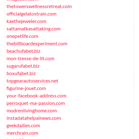
thetowerswellnessretreat.com
officialgelatostrain.com
kaethejeweler.com
sattamatkasattaking.com
onepetlife.com
thebillboardexperiment.com
beachufabet.biz
mon-tresse-de-lit.com
sugarufabet.biz
boxufabet.biz
topgearautoservices.net
figurine-jouet.com
your-facebook-address.com
perroquet-ma-passion.com
modrenlivinghome.com
instadatahelpainews.com
geekdailies.com
merchrain.com