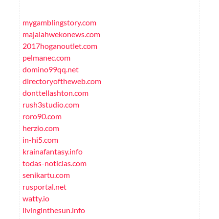
mygamblingstory.com
majalahwekonews.com
2017hoganoutlet.com
pelmanec.com
domino99qq.net
directoryoftheweb.com
donttellashton.com
rush3studio.com
roro90.com
herzio.com
in-hi5.com
krainafantasy.info
todas-noticias.com
senikartu.com
rusportal.net
watty.io
livinginthesun.info