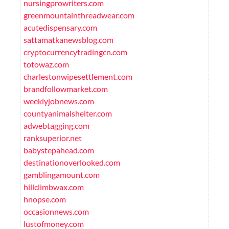
nursingprowriters.com
greenmountainthreadwear.com
acutedispensary.com
sattamatkanewsblog.com
cryptocurrencytradingcn.com
totowaz.com
charlestonwipesettlement.com
brandfollowmarket.com
weeklyjobnews.com
countyanimalshelter.com
adwebtagging.com
ranksuperior.net
babystepahead.com
destinationoverlooked.com
gamblingamount.com
hillclimbwax.com
hnopse.com
occasionnews.com
lustofmoney.com