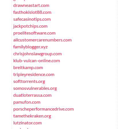
drawneastart.com
fasthokislot88.com
safecasinotips.com
jackpotchips.com
proelitesoftware.com
allcustomercarenumbers.com
familyblogger.xyz
chrisjohnslawgroup.com
klub-vulcan-online.com
breitkamp.com
tripleyresidence.com
softtorrents.org
somosvulnerables.org
duatloterrassa.com
pamufon.com
porscheperformancedrive.com
tamethekraken.org
lutzinator.com