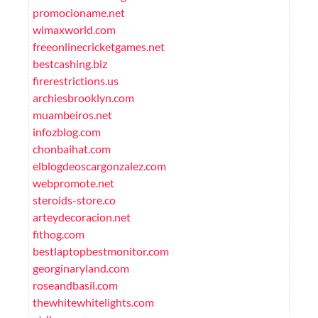
promocioname.net
wimaxworld.com
freeonlinecricketgames.net
bestcashing.biz
firerestrictions.us
archiesbrooklyn.com
muambeiros.net
infozblog.com
chonbaihat.com
elblogdeoscargonzalez.com
webpromote.net
steroids-store.co
arteydecoracion.net
fithog.com
bestlaptopbestmonitor.com
georginaryland.com
roseandbasil.com
thewhitewhitelights.com