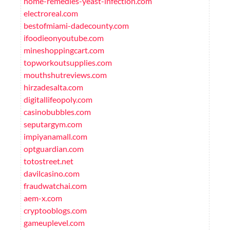
home-remedies-yeast-infection.com
electroreal.com
bestofmiami-dadecounty.com
ifoodieonyoutube.com
mineshoppingcart.com
topworkoutsupplies.com
mouthshutreviews.com
hirzadesalta.com
digitallifeopoly.com
casinobubbles.com
seputargym.com
impiyanamall.com
optguardian.com
totostreet.net
davilcasino.com
fraudwatchai.com
aem-x.com
cryptooblogs.com
gameuplevel.com