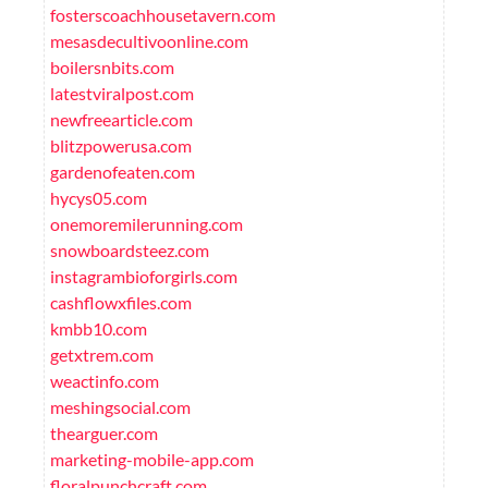
fosterscoachhousetavern.com
mesasdecultivoonline.com
boilersnbits.com
latestviralpost.com
newfreearticle.com
blitzpowerusa.com
gardenofeaten.com
hycys05.com
onemoremilerunning.com
snowboardsteez.com
instagrambioforgirls.com
cashflowxfiles.com
kmbb10.com
getxtrem.com
weactinfo.com
meshingsocial.com
thearguer.com
marketing-mobile-app.com
floralpunchcraft.com