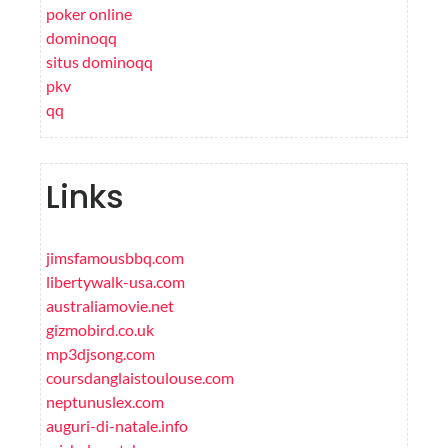
poker online
dominoqq
situs dominoqq
pkv
qq
Links
jimsfamousbbq.com
libertywalk-usa.com
australiamovie.net
gizmobird.co.uk
mp3djsong.com
coursdanglaistoulouse.com
neptunuslex.com
auguri-di-natale.info