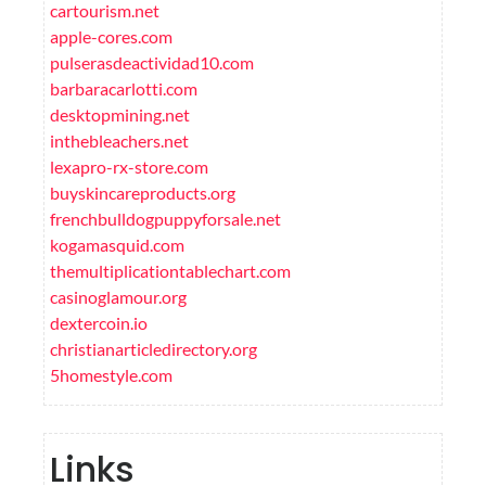
cartourism.net
apple-cores.com
pulserasdeactividad10.com
barbaracarlotti.com
desktopmining.net
inthebleachers.net
lexapro-rx-store.com
buyskincareproducts.org
frenchbulldogpuppyforsale.net
kogamasquid.com
themultiplicationtablechart.com
casinoglamour.org
dextercoin.io
christianarticledirectory.org
5homestyle.com
Links