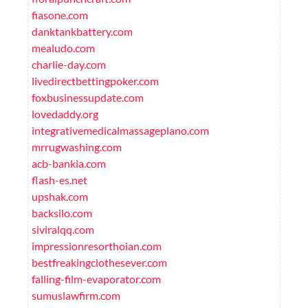
fiasone.com
danktankbattery.com
mealudo.com
charlie-day.com
livedirectbettingpoker.com
foxbusinessupdate.com
lovedaddy.org
integrativemedicalmassageplano.com
mrrugwashing.com
acb-bankia.com
flash-es.net
upshak.com
backsilo.com
siviralqq.com
impressionresorthoian.com
bestfreakingclothesever.com
falling-film-evaporator.com
sumuslawfirm.com