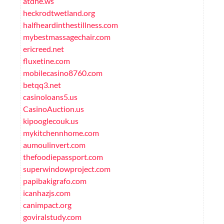
atdhe.ws
heckrodtwetland.org
halfheardinthestillness.com
mybestmassagechair.com
ericreed.net
fluxetine.com
mobilecasino8760.com
betqq3.net
casinoloans5.us
CasinoAuction.us
kipooglecouk.us
mykitchennhome.com
aumoulinvert.com
thefoodiepassport.com
superwindowproject.com
papibakigrafo.com
icanhazjs.com
canimpact.org
goviralstudy.com