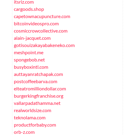
itsriz.com
cargoods.shop
capetownacupuncture.com
bitcoinvideospro.com
cosmiccrowcollective.com
alain-jacquet.com
gotisouizakayabakeneko.com
meshpoint.me
spongebob.net
busyboxintl.com
auttayanratchapak.com
postcoffeebarva.com
elteatromilliondollar.com
burgerkingfranchise.org
vallarpadathamma.net
realworldsize.com
teknolama.com
productforbaby.com
orb-z.com