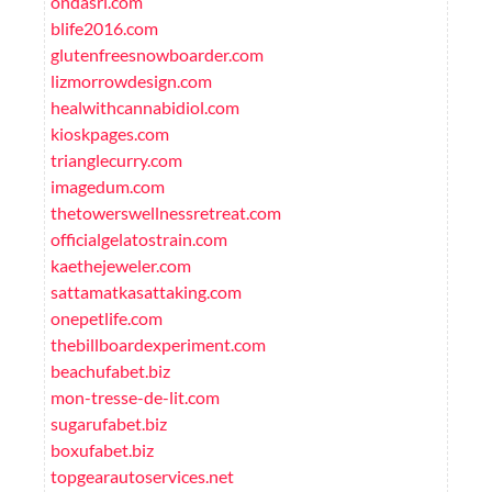
ondasrl.com
blife2016.com
glutenfreesnowboarder.com
lizmorrowdesign.com
healwithcannabidiol.com
kioskpages.com
trianglecurry.com
imagedum.com
thetowerswellnessretreat.com
officialgelatostrain.com
kaethejeweler.com
sattamatkasattaking.com
onepetlife.com
thebillboardexperiment.com
beachufabet.biz
mon-tresse-de-lit.com
sugarufabet.biz
boxufabet.biz
topgearautoservices.net