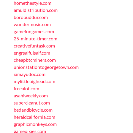
homethestyle.com
amuldistribution.com
borobuddur.com
wundermusic.com
gamefungames.com
25-minute-timer.com
creativefuntask.com
engrsaifulsaif.com
cheapbtcminers.com
unionstationtogeorgetown.com
iamayudoc.com
mylittlebighead.com
freealot.com
asahiweekly.com
supercleanut.com
bedandbicycle.com
heraldcalifornia.com
graphicmonkeys.com
gamepixies.com