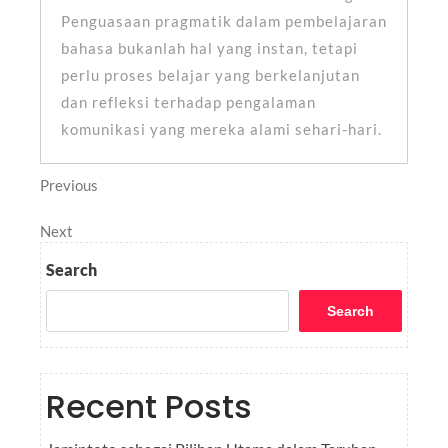
Penguasaan pragmatik dalam pembelajaran
bahasa bukanlah hal yang instan, tetapi
perlu proses belajar yang berkelanjutan
dan refleksi terhadap pengalaman
komunikasi yang mereka alami sehari-hari.
Post
Previous
Previous
Post
navigation
Next
Next
Post
Search
Search
Recent Posts