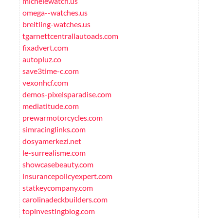
michelewatch.us
omega--watches.us
breitling-watches.us
tgarnettcentrallautoads.com
fixadvert.com
autopluz.co
save3time-c.com
vexonhcf.com
demos-pixelsparadise.com
mediatitude.com
prewarmotorcycles.com
simracinglinks.com
dosyamerkezi.net
le-surrealisme.com
showcasebeauty.com
insurancepolicyexpert.com
statkeycompany.com
carolinadeckbuilders.com
topinvestingblog.com