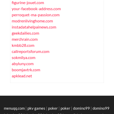
figurine-jouet.com
your-facebook-address.com
perroquet-ma-passion.com
modrenlivinghome.com
instadatahelpainews.com
geekdailies.com
merchrain.com
kmbb28.com
callreportsforum.com
sokmilya.com
abyluny.com
boomjavtrk.com
apklead.net
menuqq.com
|
pkv games
|
poker
|
poker
|
domino99
|
domino99