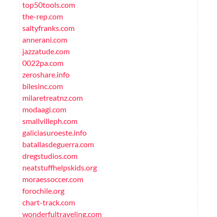
top50tools.com
the-rep.com
saltyfranks.com
annerani.com
jazzatude.com
0022pa.com
zeroshare.info
bilesinc.com
milaretreatnz.com
modaagi.com
smallvilleph.com
galiciasuroeste.info
batallasdeguerra.com
dregstudios.com
neatstuffhelpskids.org
moraessoccer.com
forochile.org
chart-track.com
wonderfultraveling.com