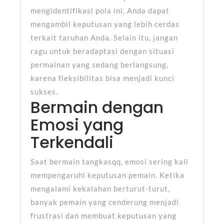
mengidentifikasi pola ini, Anda dapat
mengambil keputusan yang lebih cerdas
terkait taruhan Anda. Selain itu, jangan
ragu untuk beradaptasi dengan situasi
permainan yang sedang berlangsung,
karena fleksibilitas bisa menjadi kunci
sukses.
Bermain dengan
Emosi yang
Terkendali
Saat bermain tangkasqq, emosi sering kali
mempengaruhi keputusan pemain. Ketika
mengalami kekalahan berturut-turut,
banyak pemain yang cenderung menjadi
frustrasi dan membuat keputusan yang