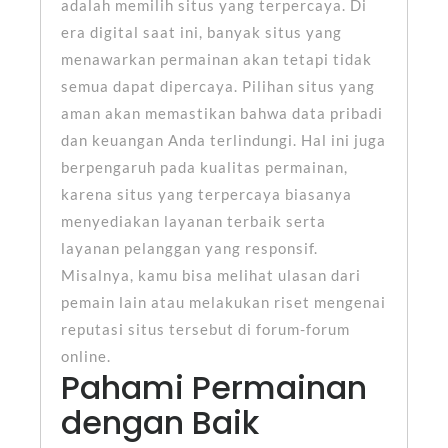
adalah memilih situs yang terpercaya. Di
era digital saat ini, banyak situs yang
menawarkan permainan akan tetapi tidak
semua dapat dipercaya. Pilihan situs yang
aman akan memastikan bahwa data pribadi
dan keuangan Anda terlindungi. Hal ini juga
berpengaruh pada kualitas permainan,
karena situs yang terpercaya biasanya
menyediakan layanan terbaik serta
layanan pelanggan yang responsif.
Misalnya, kamu bisa melihat ulasan dari
pemain lain atau melakukan riset mengenai
reputasi situs tersebut di forum-forum
online.
Pahami Permainan
dengan Baik