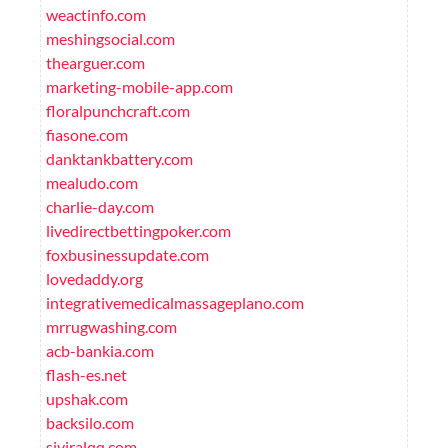
weactinfo.com
meshingsocial.com
thearguer.com
marketing-mobile-app.com
floralpunchcraft.com
fiasone.com
danktankbattery.com
mealudo.com
charlie-day.com
livedirectbettingpoker.com
foxbusinessupdate.com
lovedaddy.org
integrativemedicalmassageplano.com
mrrugwashing.com
acb-bankia.com
flash-es.net
upshak.com
backsilo.com
siviralqq.com