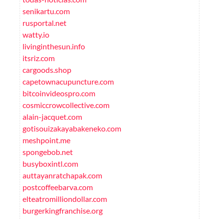
senikartu.com
rusportal.net
watty.io
livinginthesun.info
itsriz.com
cargoods.shop
capetownacupuncture.com
bitcoinvideospro.com
cosmiccrowcollective.com
alain-jacquet.com
gotisouizakayabakeneko.com
meshpoint.me
spongebob.net
busyboxintl.com
auttayanratchapak.com
postcoffeebarva.com
elteatromilliondollar.com
burgerkingfranchise.org