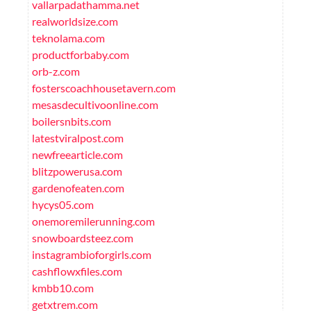
vallarpadathamma.net
realworldsize.com
teknolama.com
productforbaby.com
orb-z.com
fosterscoachhousetavern.com
mesasdecultivoonline.com
boilersnbits.com
latestviralpost.com
newfreearticle.com
blitzpowerusa.com
gardenofeaten.com
hycys05.com
onemoremilerunning.com
snowboardsteez.com
instagrambioforgirls.com
cashflowxfiles.com
kmbb10.com
getxtrem.com