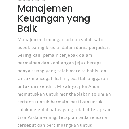
Manajemen
Keuangan yang
Baik
Manajemen keuangan adalah salah satu
aspek paling krusial dalam dunia perjudian.
Sering kali, pemain terjebak dalam
permainan dan kehilangan jejak berapa
banyak uang yang telah mereka habiskan.
Untuk mencegah hal ini, buatlah anggaran
untuk diri sendiri. Misalnya, jika Anda
memutuskan untuk menghabiskan sejumlah
tertentu untuk bermain, pastikan untuk
tidak melebihi batas yang telah ditetapkan.
Jika Anda menang, tetaplah pada rencana
tersebut dan pertimbangkan untuk