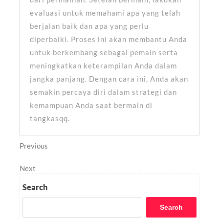
evaluasi untuk memahami apa yang telah
berjalan baik dan apa yang perlu
diperbaiki. Proses ini akan membantu Anda
untuk berkembang sebagai pemain serta
meningkatkan keterampilan Anda dalam
jangka panjang. Dengan cara ini, Anda akan
semakin percaya diri dalam strategi dan
kemampuan Anda saat bermain di
tangkasqq.
Post
Previous
Previous
Post
navigation
Next
Next
Post
Search
Search