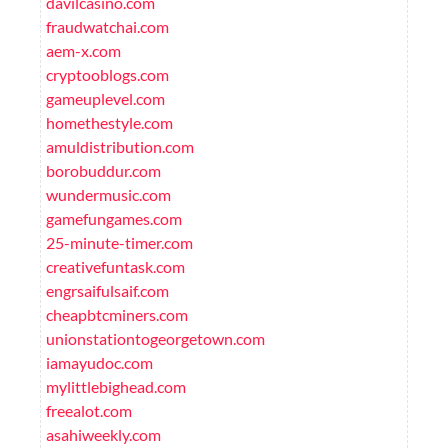
davilcasino.com
fraudwatchai.com
aem-x.com
cryptooblogs.com
gameuplevel.com
homethestyle.com
amuldistribution.com
borobuddur.com
wundermusic.com
gamefungames.com
25-minute-timer.com
creativefuntask.com
engrsaifulsaif.com
cheapbtcminers.com
unionstationtogeorgetown.com
iamayudoc.com
mylittlebighead.com
freealot.com
asahiweekly.com