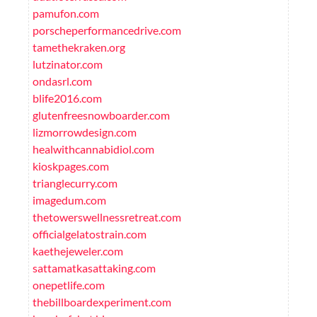
pamufon.com
porscheperformancedrive.com
tamethekraken.org
lutzinator.com
ondasrl.com
blife2016.com
glutenfreesnowboarder.com
lizmorrowdesign.com
healwithcannabidiol.com
kioskpages.com
trianglecurry.com
imagedum.com
thetowerswellnessretreat.com
officialgelatostrain.com
kaethejeweler.com
sattamatkasattaking.com
onepetlife.com
thebillboardexperiment.com