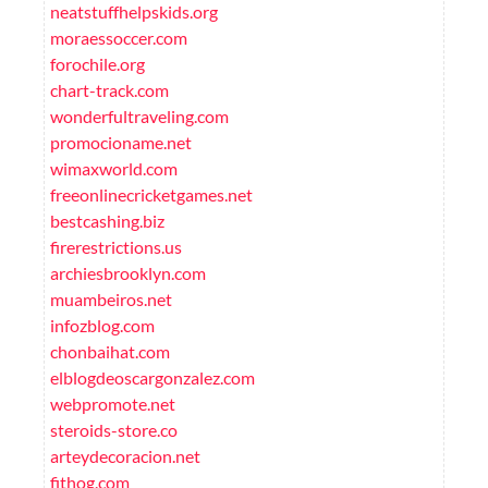
neatstuffhelpskids.org
moraessoccer.com
forochile.org
chart-track.com
wonderfultraveling.com
promocioname.net
wimaxworld.com
freeonlinecricketgames.net
bestcashing.biz
firerestrictions.us
archiesbrooklyn.com
muambeiros.net
infozblog.com
chonbaihat.com
elblogdeoscargonzalez.com
webpromote.net
steroids-store.co
arteydecoracion.net
fithog.com