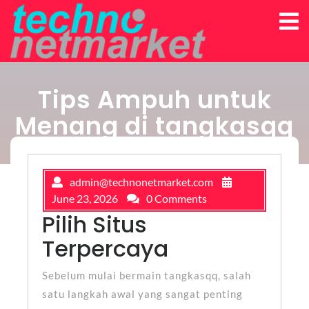
Skip
O
to
M
content
Tips Ampuh untuk
Menang di tangkasqq
admin@technonetmarket.com
June 23, 2026
0 Comments
Pilih Situs
Terpercaya
Sebelum mulai bermain tangkasqq, salah
satu langkah awal yang sangat penting