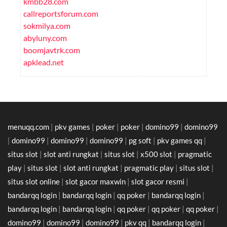
kmbb28.com
callreportsforum.com
sokmilya.com
abyluny.com
boomjavtrk.com
apklead.net
menuqq.com
|
pkv games
|
poker
|
poker
|
domino99
|
domino99
|
domino99
|
domino99
|
domino99
|
pg soft
|
pkv games qq
|
situs slot
|
slot anti rungkat
|
situs slot
|
x500 slot
|
pragmatic
play
|
situs slot
|
slot anti rungkat
|
pragmatic play
|
situs slot
|
situs slot online
|
slot gacor maxwin
|
slot gacor resmi
|
bandarqq login
|
bandarqq login
|
qq poker
|
bandarqq login
|
bandarqq login
|
bandarqq login
|
qq poker
|
qq poker
|
qq poker
|
domino99
|
domino99
|
domino99
|
pkv qq
|
bandarqq login
|