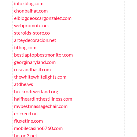
infozblog.com
chonbaihat.com
elblogdeoscargonzalez.com
webpromote.net
steroids-store.co
arteydecoracion.net
fithog.com
bestlaptopbestmonitor.com
georginaryland.com
roseandbasil.com
thewhitewhitelights.com
atdhe.ws
heckrodtwetland.org
halfheardinthestillness.com
mybestmassagechair.com
ericreed.net
fluxetine.com
mobilecasino8760.com
betqq3.net