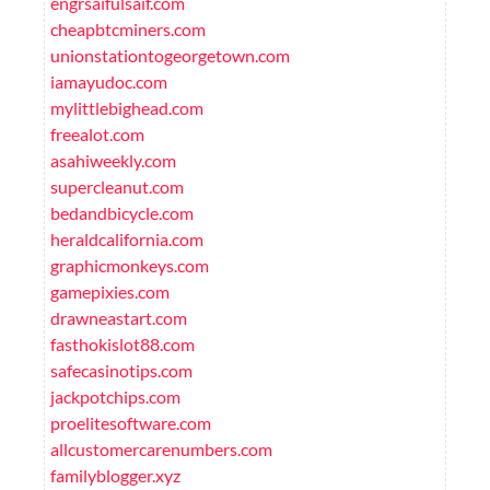
engrsaifulsaif.com
cheapbtcminers.com
unionstationtogeorgetown.com
iamayudoc.com
mylittlebighead.com
freealot.com
asahiweekly.com
supercleanut.com
bedandbicycle.com
heraldcalifornia.com
graphicmonkeys.com
gamepixies.com
drawneastart.com
fasthokislot88.com
safecasinotips.com
jackpotchips.com
proelitesoftware.com
allcustomercarenumbers.com
familyblogger.xyz