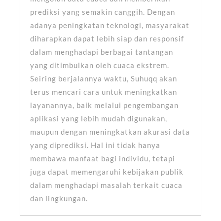
prediksi yang semakin canggih. Dengan
adanya peningkatan teknologi, masyarakat
diharapkan dapat lebih siap dan responsif
dalam menghadapi berbagai tantangan
yang ditimbulkan oleh cuaca ekstrem.
Seiring berjalannya waktu, Suhuqq akan
terus mencari cara untuk meningkatkan
layanannya, baik melalui pengembangan
aplikasi yang lebih mudah digunakan,
maupun dengan meningkatkan akurasi data
yang diprediksi. Hal ini tidak hanya
membawa manfaat bagi individu, tetapi
juga dapat memengaruhi kebijakan publik
dalam menghadapi masalah terkait cuaca
dan lingkungan.