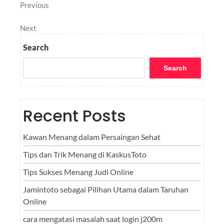
Post
Previous
Previous
Post
navigation
Next
Next
Post
Search
Search
Recent Posts
Kawan Menang dalam Persaingan Sehat
Tips dan Trik Menang di KaskusToto
Tips Sukses Menang Judi Online
Jamintoto sebagai Pilihan Utama dalam Taruhan
Online
cara mengatasi masalah saat login j200m