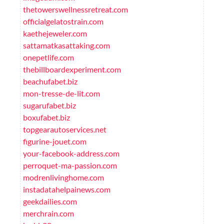
thetowerswellnessretreat.com
officialgelatostrain.com
kaethejeweler.com
sattamatkasattaking.com
onepetlife.com
thebillboardexperiment.com
beachufabet.biz
mon-tresse-de-lit.com
sugarufabet.biz
boxufabet.biz
topgearautoservices.net
figurine-jouet.com
your-facebook-address.com
perroquet-ma-passion.com
modrenlivinghome.com
instadatahelpainews.com
geekdailies.com
merchrain.com