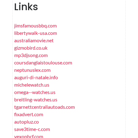
Links
jimsfamousbbq.com
libertywalk-usa.com
australiamovie.net
gizmobird.co.uk
mp3djsong.com
coursdanglaistoulouse.com
neptunuslex.com
auguri-di-natale.info
michelewatch.us
omega--watches.us
breitling-watches.us
tgarnettcentrallautoads.com
fixadvert.com
autopluz.co
save3time-c.com
vexonhcf.com