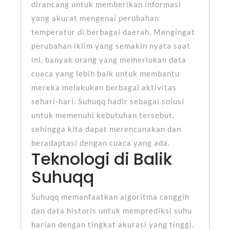
dirancang untuk memberikan informasi
yang akurat mengenai perubahan
temperatur di berbagai daerah. Mengingat
perubahan iklim yang semakin nyata saat
ini, banyak orang yang memerlukan data
cuaca yang lebih baik untuk membantu
mereka melakukan berbagai aktivitas
sehari-hari. Suhuqq hadir sebagai solusi
untuk memenuhi kebutuhan tersebut,
sehingga kita dapat merencanakan dan
beradaptasi dengan cuaca yang ada.
Teknologi di Balik
Suhuqq
Suhuqq memanfaatkan algoritma canggih
dan data historis untuk memprediksi suhu
harian dengan tingkat akurasi yang tinggi.