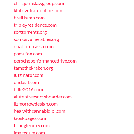
chrisjohnslawgroup.com
klub-vulcan-online.com
breitkamp.com
tripleyresidence.com
softtorrents.org
somosvulnerables.org
duatloterrassa.com
pamufon.com
porscheperformancedrive.com
tamethekraken.org
lutzinator.com
ondasrl.com
blife2016.com
glutenfreesnowboarder.com
lizmorrowdesign.com
healwithcannabidiol.com
kioskpages.com
trianglecurry.com
imagedum.com