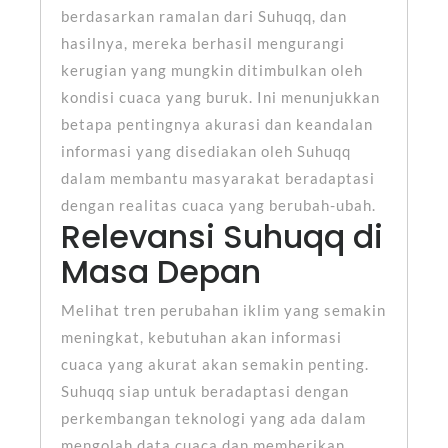
berdasarkan ramalan dari Suhuqq, dan
hasilnya, mereka berhasil mengurangi
kerugian yang mungkin ditimbulkan oleh
kondisi cuaca yang buruk. Ini menunjukkan
betapa pentingnya akurasi dan keandalan
informasi yang disediakan oleh Suhuqq
dalam membantu masyarakat beradaptasi
dengan realitas cuaca yang berubah-ubah.
Relevansi Suhuqq di
Masa Depan
Melihat tren perubahan iklim yang semakin
meningkat, kebutuhan akan informasi
cuaca yang akurat akan semakin penting.
Suhuqq siap untuk beradaptasi dengan
perkembangan teknologi yang ada dalam
mengolah data cuaca dan memberikan