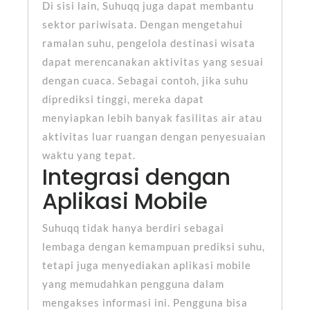
Di sisi lain, Suhuqq juga dapat membantu
sektor pariwisata. Dengan mengetahui
ramalan suhu, pengelola destinasi wisata
dapat merencanakan aktivitas yang sesuai
dengan cuaca. Sebagai contoh, jika suhu
diprediksi tinggi, mereka dapat
menyiapkan lebih banyak fasilitas air atau
aktivitas luar ruangan dengan penyesuaian
waktu yang tepat.
Integrasi dengan
Aplikasi Mobile
Suhuqq tidak hanya berdiri sebagai
lembaga dengan kemampuan prediksi suhu,
tetapi juga menyediakan aplikasi mobile
yang memudahkan pengguna dalam
mengakses informasi ini. Pengguna bisa