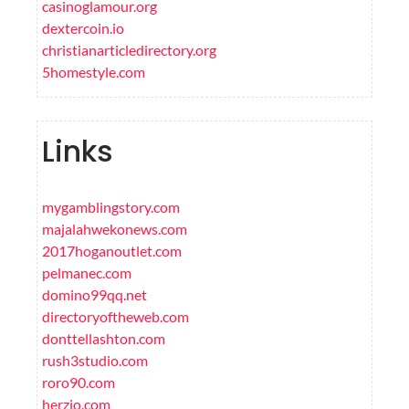
casinoglamour.org
dextercoin.io
christianarticledirectory.org
5homestyle.com
Links
mygamblingstory.com
majalahwekonews.com
2017hoganoutlet.com
pelmanec.com
domino99qq.net
directoryoftheweb.com
donttellashton.com
rush3studio.com
roro90.com
herzio.com