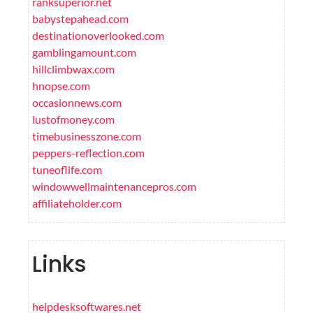
ranksuperior.net
babystepahead.com
destinationoverlooked.com
gamblingamount.com
hillclimbwax.com
hnopse.com
occasionnews.com
lustofmoney.com
timebusinesszone.com
peppers-reflection.com
tuneoflife.com
windowwellmaintenancepros.com
affiliateholder.com
Links
helpdesksoftwares.net