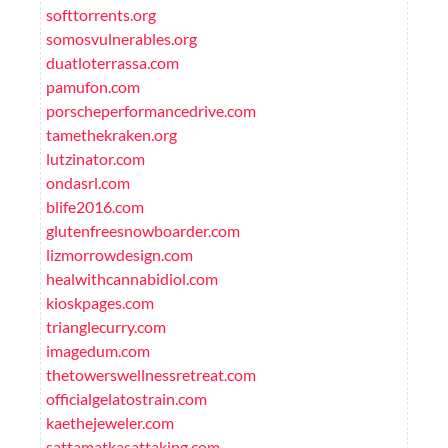
softtorrents.org
somosvulnerables.org
duatloterrassa.com
pamufon.com
porscheperformancedrive.com
tamethekraken.org
lutzinator.com
ondasrl.com
blife2016.com
glutenfreesnowboarder.com
lizmorrowdesign.com
healwithcannabidiol.com
kioskpages.com
trianglecurry.com
imagedum.com
thetowerswellnessretreat.com
officialgelatostrain.com
kaethejeweler.com
sattamatkasattaking.com