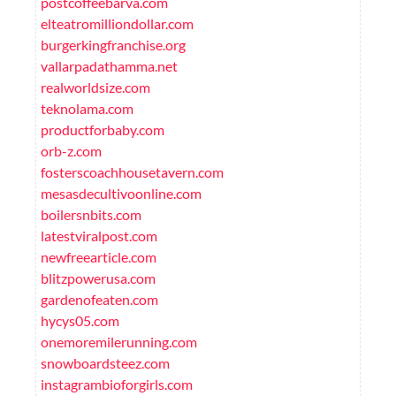
postcoffeebarva.com
elteatromilliondollar.com
burgerkingfranchise.org
vallarpadathamma.net
realworldsize.com
teknolama.com
productforbaby.com
orb-z.com
fosterscoachhousetavern.com
mesasdecultivoonline.com
boilersnbits.com
latestviralpost.com
newfreearticle.com
blitzpowerusa.com
gardenofeaten.com
hycys05.com
onemoremilerunning.com
snowboardsteez.com
instagrambioforgirls.com