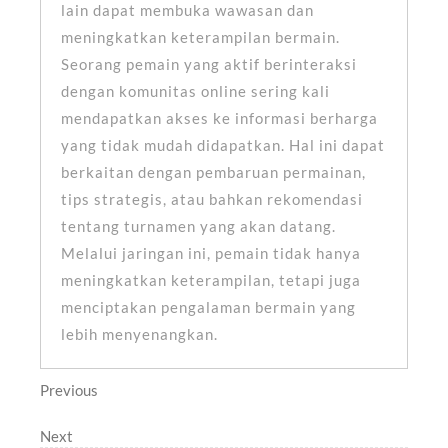
lain dapat membuka wawasan dan
meningkatkan keterampilan bermain.
Seorang pemain yang aktif berinteraksi
dengan komunitas online sering kali
mendapatkan akses ke informasi berharga
yang tidak mudah didapatkan. Hal ini dapat
berkaitan dengan pembaruan permainan,
tips strategis, atau bahkan rekomendasi
tentang turnamen yang akan datang.
Melalui jaringan ini, pemain tidak hanya
meningkatkan keterampilan, tetapi juga
menciptakan pengalaman bermain yang
lebih menyenangkan.
Post
Previous
Previous
Post
navigation
Next
Next