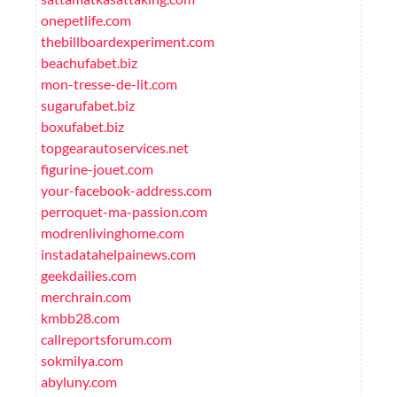
onepetlife.com
thebillboardexperiment.com
beachufabet.biz
mon-tresse-de-lit.com
sugarufabet.biz
boxufabet.biz
topgearautoservices.net
figurine-jouet.com
your-facebook-address.com
perroquet-ma-passion.com
modrenlivinghome.com
instadatahelpainews.com
geekdailies.com
merchrain.com
kmbb28.com
callreportsforum.com
sokmilya.com
abyluny.com