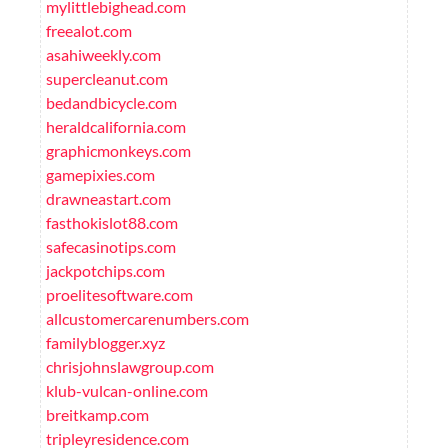
mylittlebighead.com
freealot.com
asahiweekly.com
supercleanut.com
bedandbicycle.com
heraldcalifornia.com
graphicmonkeys.com
gamepixies.com
drawneastart.com
fasthokislot88.com
safecasinotips.com
jackpotchips.com
proelitesoftware.com
allcustomercarenumbers.com
familyblogger.xyz
chrisjohnslawgroup.com
klub-vulcan-online.com
breitkamp.com
tripleyresidence.com