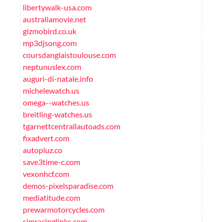
libertywalk-usa.com
australiamovie.net
gizmobird.co.uk
mp3djsong.com
coursdanglaistoulouse.com
neptunuslex.com
auguri-di-natale.info
michelewatch.us
omega--watches.us
breitling-watches.us
tgarnettcentrallautoads.com
fixadvert.com
autopluz.co
save3time-c.com
vexonhcf.com
demos-pixelsparadise.com
mediatitude.com
prewarmotorcycles.com
simracinglinks.com