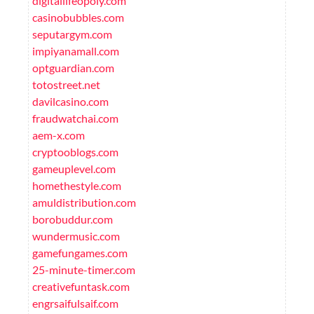
digitallifeopoly.com
casinobubbles.com
seputargym.com
impiyanamall.com
optguardian.com
totostreet.net
davilcasino.com
fraudwatchai.com
aem-x.com
cryptooblogs.com
gameuplevel.com
homethestyle.com
amuldistribution.com
borobuddur.com
wundermusic.com
gamefungames.com
25-minute-timer.com
creativefuntask.com
engrsaifulsaif.com