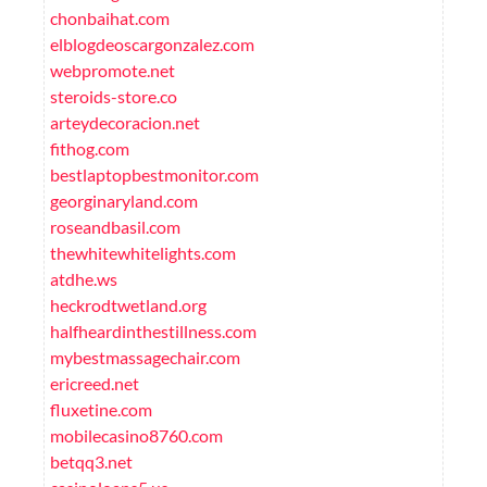
chonbaihat.com
elblogdeoscargonzalez.com
webpromote.net
steroids-store.co
arteydecoracion.net
fithog.com
bestlaptopbestmonitor.com
georginaryland.com
roseandbasil.com
thewhitewhitelights.com
atdhe.ws
heckrodtwetland.org
halfheardinthestillness.com
mybestmassagechair.com
ericreed.net
fluxetine.com
mobilecasino8760.com
betqq3.net