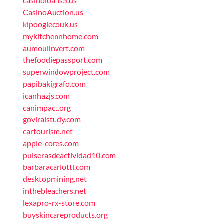
casinoloans5.us
CasinoAuction.us
kipooglecouk.us
mykitchennhome.com
aumoulinvert.com
thefoodiepassport.com
superwindowproject.com
papibakigrafo.com
icanhazjs.com
canimpact.org
goviralstudy.com
cartourism.net
apple-cores.com
pulserasdeactividad10.com
barbaracarlotti.com
desktopmining.net
inthebleachers.net
lexapro-rx-store.com
buyskincareproducts.org