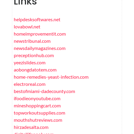
Links
helpdesksoftwares.net
lovabowl.net
homeimprovementit.com
newstribunal.com
newsdailymagazines.com
preceptionhub.com
yeezislides.com
aobongdatotem.com
home-remedies-yeast-infection.com
electroreal.com
bestofmiami-dadecounty.com
ifoodieonyoutube.com
mineshoppingcart.com
topworkoutsupplies.com
mouthshutreviews.com
hirzadesalta.com