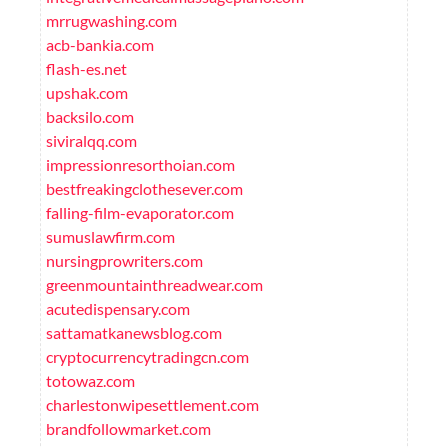
mrrugwashing.com
acb-bankia.com
flash-es.net
upshak.com
backsilo.com
siviralqq.com
impressionresorthoian.com
bestfreakingclothesever.com
falling-film-evaporator.com
sumuslawfirm.com
nursingprowriters.com
greenmountainthreadwear.com
acutedispensary.com
sattamatkanewsblog.com
cryptocurrencytradingcn.com
totowaz.com
charlestonwipesettlement.com
brandfollowmarket.com