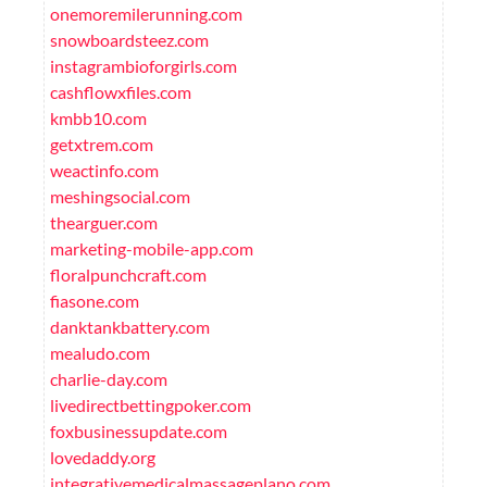
onemoremilerunning.com
snowboardsteez.com
instagrambioforgirls.com
cashflowxfiles.com
kmbb10.com
getxtrem.com
weactinfo.com
meshingsocial.com
thearguer.com
marketing-mobile-app.com
floralpunchcraft.com
fiasone.com
danktankbattery.com
mealudo.com
charlie-day.com
livedirectbettingpoker.com
foxbusinessupdate.com
lovedaddy.org
integrativemedicalmassageplano.com