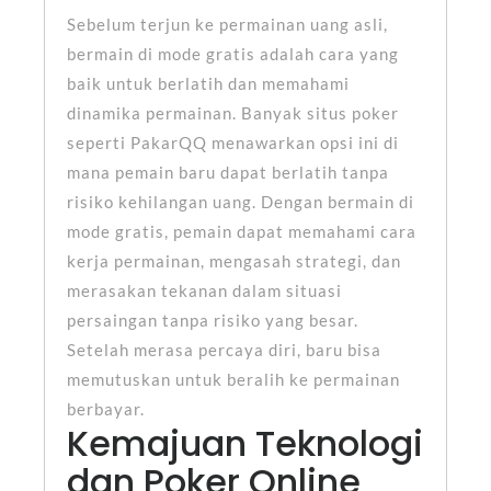
Sebelum terjun ke permainan uang asli,
bermain di mode gratis adalah cara yang
baik untuk berlatih dan memahami
dinamika permainan. Banyak situs poker
seperti PakarQQ menawarkan opsi ini di
mana pemain baru dapat berlatih tanpa
risiko kehilangan uang. Dengan bermain di
mode gratis, pemain dapat memahami cara
kerja permainan, mengasah strategi, dan
merasakan tekanan dalam situasi
persaingan tanpa risiko yang besar.
Setelah merasa percaya diri, baru bisa
memutuskan untuk beralih ke permainan
berbayar.
Kemajuan Teknologi
dan Poker Online