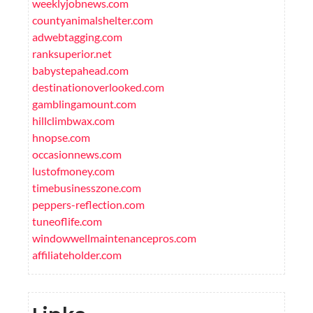
weeklyjobnews.com
countyanimalshelter.com
adwebtagging.com
ranksuperior.net
babystepahead.com
destinationoverlooked.com
gamblingamount.com
hillclimbwax.com
hnopse.com
occasionnews.com
lustofmoney.com
timebusinesszone.com
peppers-reflection.com
tuneoflife.com
windowwellmaintenancepros.com
affiliateholder.com