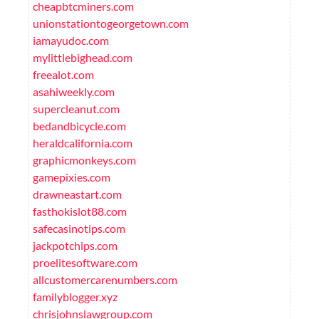
cheapbtcminers.com
unionstationtogeorgetown.com
iamayudoc.com
mylittlebighead.com
freealot.com
asahiweekly.com
supercleanut.com
bedandbicycle.com
heraldcalifornia.com
graphicmonkeys.com
gamepixies.com
drawneastart.com
fasthokislot88.com
safecasinotips.com
jackpotchips.com
proelitesoftware.com
allcustomercarenumbers.com
familyblogger.xyz
chrisjohnslawgroup.com