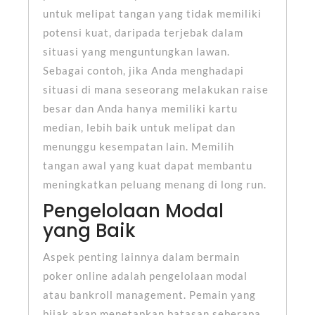
untuk melipat tangan yang tidak memiliki
potensi kuat, daripada terjebak dalam
situasi yang menguntungkan lawan.
Sebagai contoh, jika Anda menghadapi
situasi di mana seseorang melakukan raise
besar dan Anda hanya memiliki kartu
median, lebih baik untuk melipat dan
menunggu kesempatan lain. Memilih
tangan awal yang kuat dapat membantu
meningkatkan peluang menang di long run.
Pengelolaan Modal
yang Baik
Aspek penting lainnya dalam bermain
poker online adalah pengelolaan modal
atau bankroll management. Pemain yang
bijak akan menetapkan batasan seberapa