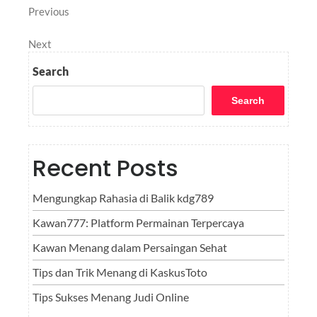
Post
Previous
Previous
Post
navigation
Next
Next
Post
Search
Search
Recent Posts
Mengungkap Rahasia di Balik kdg789
Kawan777: Platform Permainan Terpercaya
Kawan Menang dalam Persaingan Sehat
Tips dan Trik Menang di KaskusToto
Tips Sukses Menang Judi Online