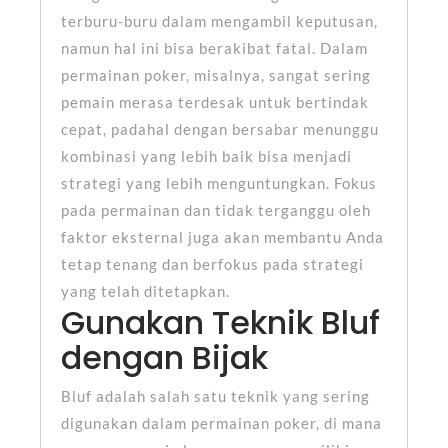
terburu-buru dalam mengambil keputusan,
namun hal ini bisa berakibat fatal. Dalam
permainan poker, misalnya, sangat sering
pemain merasa terdesak untuk bertindak
cepat, padahal dengan bersabar menunggu
kombinasi yang lebih baik bisa menjadi
strategi yang lebih menguntungkan. Fokus
pada permainan dan tidak terganggu oleh
faktor eksternal juga akan membantu Anda
tetap tenang dan berfokus pada strategi
yang telah ditetapkan.
Gunakan Teknik Bluf
dengan Bijak
Bluf adalah salah satu teknik yang sering
digunakan dalam permainan poker, di mana