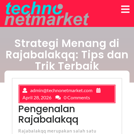
Skip
O
to
M
content
Strategi Menang di
Rajabalakqq: Tips dan
Trik Terbaik
admin@technonetmarket.com
April 28, 2026
0 Comments
Pengenalan
Rajabalakqq
Rajabalakqq merupakan salah satu