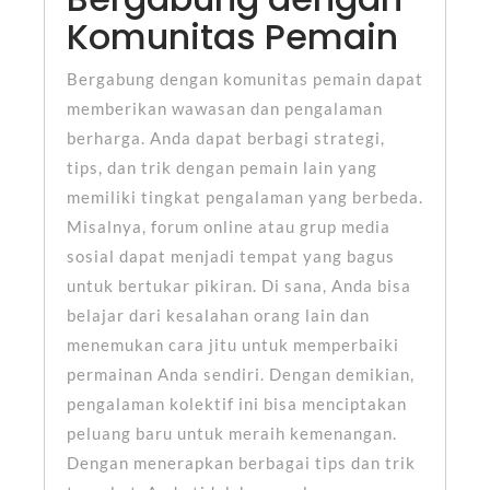
Komunitas Pemain
Bergabung dengan komunitas pemain dapat
memberikan wawasan dan pengalaman
berharga. Anda dapat berbagi strategi,
tips, dan trik dengan pemain lain yang
memiliki tingkat pengalaman yang berbeda.
Misalnya, forum online atau grup media
sosial dapat menjadi tempat yang bagus
untuk bertukar pikiran. Di sana, Anda bisa
belajar dari kesalahan orang lain dan
menemukan cara jitu untuk memperbaiki
permainan Anda sendiri. Dengan demikian,
pengalaman kolektif ini bisa menciptakan
peluang baru untuk meraih kemenangan.
Dengan menerapkan berbagai tips dan trik