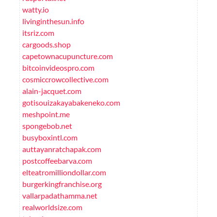
watty.io
livinginthesun.info
itsriz.com
cargoods.shop
capetownacupuncture.com
bitcoinvideospro.com
cosmiccrowcollective.com
alain-jacquet.com
gotisouizakayabakeneko.com
meshpoint.me
spongebob.net
busyboxintl.com
auttayanratchapak.com
postcoffeebarva.com
elteatromilliondollar.com
burgerkingfranchise.org
vallarpadathamma.net
realworldsize.com