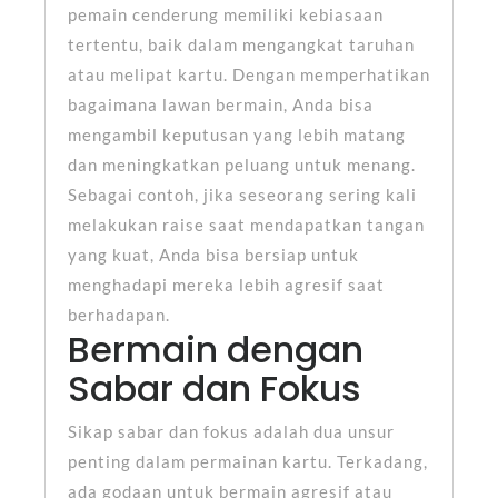
pemain cenderung memiliki kebiasaan
tertentu, baik dalam mengangkat taruhan
atau melipat kartu. Dengan memperhatikan
bagaimana lawan bermain, Anda bisa
mengambil keputusan yang lebih matang
dan meningkatkan peluang untuk menang.
Sebagai contoh, jika seseorang sering kali
melakukan raise saat mendapatkan tangan
yang kuat, Anda bisa bersiap untuk
menghadapi mereka lebih agresif saat
berhadapan.
Bermain dengan
Sabar dan Fokus
Sikap sabar dan fokus adalah dua unsur
penting dalam permainan kartu. Terkadang,
ada godaan untuk bermain agresif atau