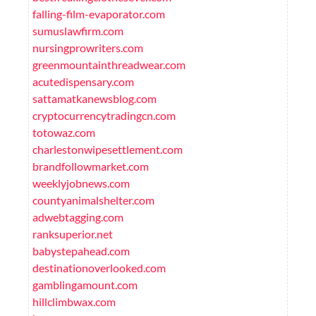
falling-film-evaporator.com
sumuslawfirm.com
nursingprowriters.com
greenmountainthreadwear.com
acutedispensary.com
sattamatkanewsblog.com
cryptocurrencytradingcn.com
totowaz.com
charlestonwipesettlement.com
brandfollowmarket.com
weeklyjobnews.com
countyanimalshelter.com
adwebtagging.com
ranksuperior.net
babystepahead.com
destinationoverlooked.com
gamblingamount.com
hillclimbwax.com