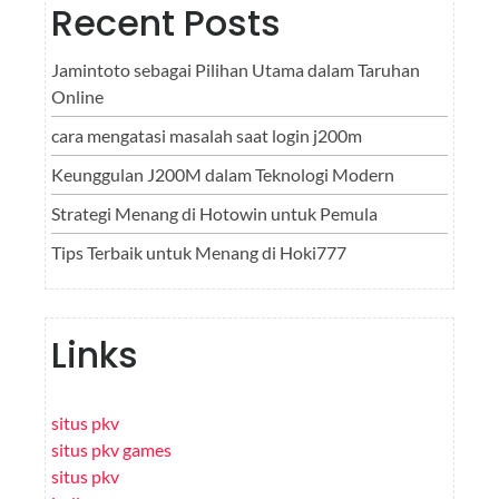
Recent Posts
Jamintoto sebagai Pilihan Utama dalam Taruhan
Online
cara mengatasi masalah saat login j200m
Keunggulan J200M dalam Teknologi Modern
Strategi Menang di Hotowin untuk Pemula
Tips Terbaik untuk Menang di Hoki777
Links
situs pkv
situs pkv games
situs pkv