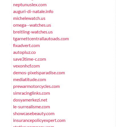
neptunuslex.com
auguri-di-natale.info
michelewatch.us
omega--watches.us
breitling-watches.us
tgarnettcentrallautoads.com
fixadvert.com
autopluz.co
save3time-c.com
vexonhcf.com
demos-pixelsparadise.com
mediatitude.com
prewarmotorcycles.com
simracinglinks.com
dosyamerkezi.net
le-surrealisme.com
showcasebeauty.com
insurancepolicyexpert.com
statkeycompany.com