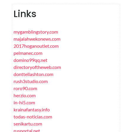
Links
mygamblingstory.com
majalahwekonews.com
2017hoganoutlet.com
pelmanec.com
domino99qq.net
directoryoftheweb.com
donttellashton.com
rush3studio.com
roro90.com
herzio.com
in-hi5.com
krainafantasy.info
todas-noticias.com
senikartu.com
rusportal.net