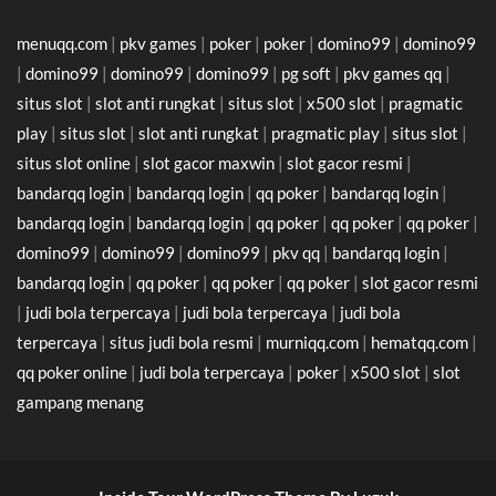
menuqq.com
|
pkv games
|
poker
|
poker
|
domino99
|
domino99
|
domino99
|
domino99
|
domino99
|
pg soft
|
pkv games qq
|
situs slot
|
slot anti rungkat
|
situs slot
|
x500 slot
|
pragmatic
play
|
situs slot
|
slot anti rungkat
|
pragmatic play
|
situs slot
|
situs slot online
|
slot gacor maxwin
|
slot gacor resmi
|
bandarqq login
|
bandarqq login
|
qq poker
|
bandarqq login
|
bandarqq login
|
bandarqq login
|
qq poker
|
qq poker
|
qq poker
|
domino99
|
domino99
|
domino99
|
pkv qq
|
bandarqq login
|
bandarqq login
|
qq poker
|
qq poker
|
qq poker
|
slot gacor resmi
|
judi bola terpercaya
|
judi bola terpercaya
|
judi bola
terpercaya
|
situs judi bola resmi
|
murniqq.com
|
hematqq.com
|
qq poker online
|
judi bola terpercaya
|
poker
|
x500 slot
|
slot
gampang menang