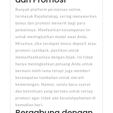
Banyak platform permainan online,
termasuk Rajabalakqq, sering menawarkan
bonus dan promosi menarik bagi para
pemainnya. Manfaatkan kesempatan ini
untuk meningkatkan modal awal Anda.
Misalnya, jika terdapat bonus deposit atau
promosi cashback, pastikan untuk
memanfaatkannya dengan bijak. Ini tidak
hanya meningkatkan peluang Anda untuk
bermain lebih lama tetapi juga memberi
kesempatan tambahan untuk meraih
kemenangan. Namun, selalu baca syarat
dan ketentuan yang berlaku untuk setiap
promosi agar tidak ada kesalahpahaman di
kemudian hari.
Bergabung dengan