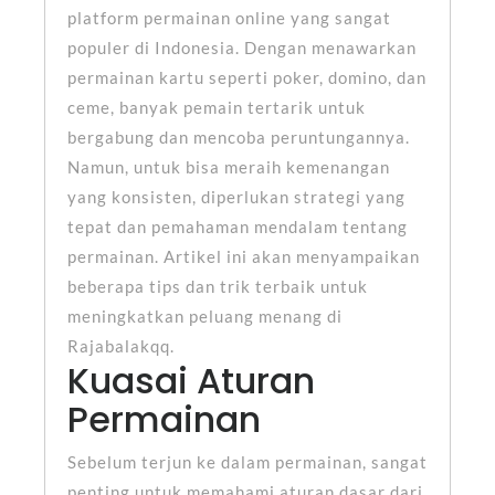
platform permainan online yang sangat
populer di Indonesia. Dengan menawarkan
permainan kartu seperti poker, domino, dan
ceme, banyak pemain tertarik untuk
bergabung dan mencoba peruntungannya.
Namun, untuk bisa meraih kemenangan
yang konsisten, diperlukan strategi yang
tepat dan pemahaman mendalam tentang
permainan. Artikel ini akan menyampaikan
beberapa tips dan trik terbaik untuk
meningkatkan peluang menang di
Rajabalakqq.
Kuasai Aturan
Permainan
Sebelum terjun ke dalam permainan, sangat
penting untuk memahami aturan dasar dari