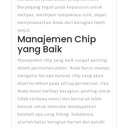
Berpegang teguh pada keputusan untuk
melipat, meskipun tampaknya sulit, dapat
menyelamatkan Anda dari kerugian lebih
lanjut.
Manajemen Chip
yang Baik
Manajemen chip yang baik sangat penting
dalam permainan poker. Anda harus mampu
mengatur berapa banyak chip yang akan
dipertaruhkan pada setiap permainan. Jika
Anda mulai melihat kerugian, penting untuk
tidak terbawa emosi dan bertaruh lebih
banyak untuk mencoba mendapatkan
kembali apa yang hilang. Sebaiknya,
aturlah batas kerugian harian dan patuhi