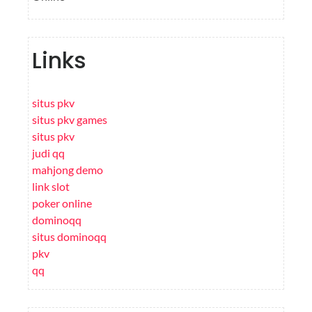
Links
situs pkv
situs pkv games
situs pkv
judi qq
mahjong demo
link slot
poker online
dominoqq
situs dominoqq
pkv
qq