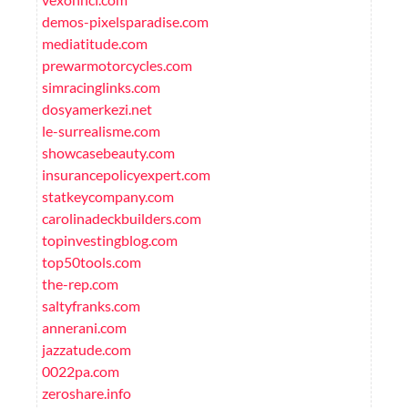
demos-pixelsparadise.com
mediatitude.com
prewarmotorcycles.com
simracinglinks.com
dosyamerkezi.net
le-surrealisme.com
showcasebeauty.com
insurancepolicyexpert.com
statkeycompany.com
carolinadeckbuilders.com
topinvestingblog.com
top50tools.com
the-rep.com
saltyfranks.com
annerani.com
jazzatude.com
0022pa.com
zeroshare.info