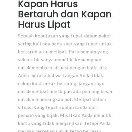
Kapan Harus
Bertaruh dan Kapan
Harus Lipat
Sebuah keputusan yang tepat dalam poker
sering kali ada pada saat yang tepat untuk
bertaruh atau melipat. Para pemain yang
sukses biasanya memiliki kemampuan
untuk membaca situasi dengan baik. Jika
Anda merasa bahwa tangan Anda tidak
cukup kuat untuk bersaing, jangan ragu
untuk melipat, meskipun ada peluang besar
untuk memenangkan pot. Melipat dalam
situasi yang tepat adalah tanda dari
pemain yang bijak. Misalkan Anda memiliki
kartu yang tidak menjanjikan, tetapi Anda
merasa tertekan untuk tetap bermain.