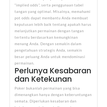
“implied odds”, serta penggunaan tabel
tangan yang optimal. Misalnya, memahami
pot odds dapat membantu Anda membuat
keputusan lebih baik tentang apakah harus
melanjutkan permainan dengan tangan
tertentu berdasarkan kemungkinan
menang Anda. Dengan semakin dalam
pengetahuan strategis Anda, semakin
besar peluang Anda untuk mendominasi
permainan.
Perlunya Kesabaran
dan Ketekunan
Poker bukanlah permainan yang bisa
dimenangkan hanya dengan keberuntungan
semata. Diperlukan kesabaran dan