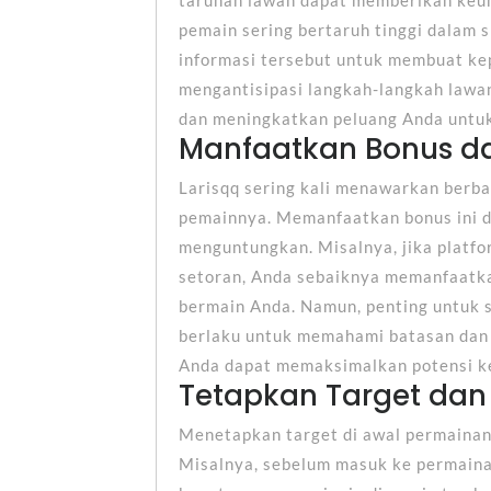
taruhan lawan dapat memberikan keun
pemain sering bertaruh tinggi dalam 
informasi tersebut untuk membuat kep
mengantisipasi langkah-langkah lawan
dan meningkatkan peluang Anda untu
Manfaatkan Bonus d
Larisqq sering kali menawarkan berba
pemainnya. Memanfaatkan bonus ini d
menguntungkan. Misalnya, jika platf
setoran, Anda sebaiknya memanfaatk
bermain Anda. Namun, penting untuk 
berlaku untuk memahami batasan dan 
Anda dapat memaksimalkan potensi 
Tetapkan Target dan
Menetapkan target di awal permainan
Misalnya, sebelum masuk ke permaina