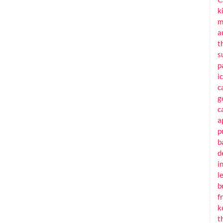
k
m
a
t
s
p
i
c
g
c
a
p
b
d
i
l
b
f
k
t