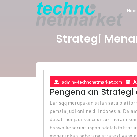
Skip
to
Hom
content
Strategi Mena
admin@technonetmarket.com
J
Pengenalan Strategi 
Larisqq merupakan salah satu platfo
pemain judi online di Indonesia. Dalam
dapat menjadi kunci untuk meraih k
bahwa keberuntungan adalah faktor 
menerapkan beberapa strategi yang e