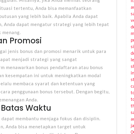
ggulan. Misalnya, jika Anda melihat seorang
f
a
situasi tertentu, Anda bisa memanfaatkan
s
utusan yang lebih baik. Apabila Anda dapat
v
, Anda dapat mengatur strategi yang lebih tepat
d
k menang.
m
an Promosi
p
s
gai jenis bonus dan promosi menarik untuk para
d
apat menjadi strategi yang sangat
l
s
orm menawarkan bonus pendaftaran atau bonus
i
an kesempatan ini untuk meningkatkan modal
s
selalu membaca syarat dan ketentuan yang
c
cara penggunaan bonus tersebut. Dengan begitu,
t
t
kemenangan Anda.
 Batas Waktu
t
s
 dapat membantu menjaga fokus dan disiplin.
a
j
n, Anda bisa menetapkan target untuk
0