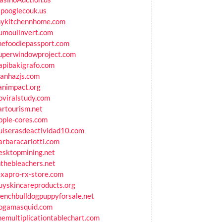
ipooglecouk.us
ykitchennhome.com
umoulinvert.com
hefoodiepassport.com
uperwindowproject.com
apibakigrafo.com
canhazjs.com
animpact.org
oviralstudy.com
artourism.net
pple-cores.com
ulserasdeactividad10.com
arbaracarlotti.com
esktopmining.net
nthebleachers.net
exapro-rx-store.com
uyskincareproducts.org
renchbulldogpuppyforsale.net
ogamasquid.com
hemultiplicationtablechart.com