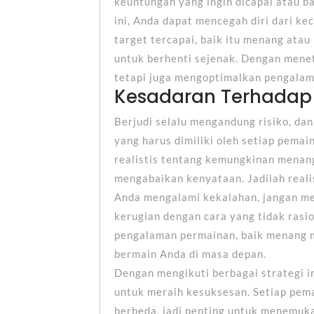
keuntungan yang ingin dicapai atau b
ini, Anda dapat mencegah diri dari ke
target tercapai, baik itu menang atau
untuk berhenti sejenak. Dengan mene
tetapi juga mengoptimalkan pengalam
Kesadaran Terhadap 
Berjudi selalu mengandung risiko, dan
yang harus dimiliki oleh setiap pema
realistis tentang kemungkinan menang
mengabaikan kenyataan. Jadilah realis
Anda mengalami kekalahan, jangan m
kerugian dengan cara yang tidak rasio
pengalaman permainan, baik menang m
bermain Anda di masa depan.
Dengan mengikuti berbagai strategi in
untuk meraih kesuksesan. Setiap pem
berbeda, jadi penting untuk menemuka