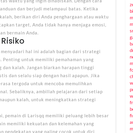
atas waktu yang ingin dihabiskan. Dengan cara
z
canduan dan berjudi melampaui batas. Ketika
b
 kalah, berikan diri Anda penghargaan atau waktu
m
m
tapkan target, Anda tidak hanya menjaga emosi,
s
an bermain Anda.
g
Risiko
b
d
 menyadari hal ini adalah bagian dari strategi
n
in. Penting untuk memiliki pemahaman yang
m
 dan kalah. Jangan biarkan harapan tinggi
f
tis dan selalu siap dengan hasil apapun. Jika
c
w
erasa tergoda untuk mencoba memulihkan
p
nal. Sebaliknya, ambillah pelajaran dari setiap
w
aupun kalah, untuk meningkatkan strategi
f
b
f
i, pemain di Larisqq memiliki peluang lebih besar
a
ain memiliki kekuatan dan kelemahan yang
m
n pendekatan yang paling cocok untuk diri