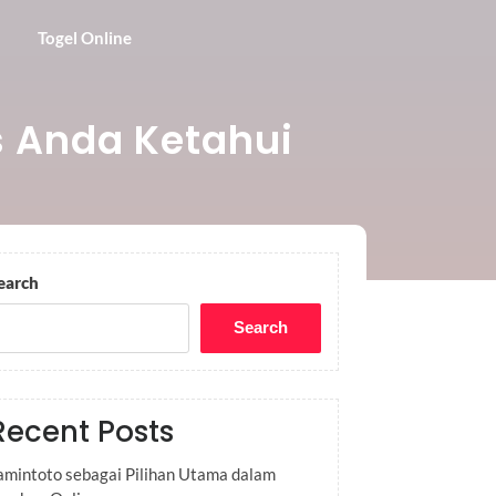
Togel Online
s Anda Ketahui
earch
Search
Recent Posts
amintoto sebagai Pilihan Utama dalam