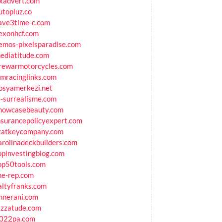
ixadvert.com
utopluz.co
ave3time-c.com
exonhcf.com
emos-pixelsparadise.com
ediatitude.com
rewarmotorcycles.com
imracinglinks.com
osyamerkezi.net
e-surrealisme.com
howcasebeauty.com
nsurancepolicyexpert.com
tatkeycompany.com
arolinadeckbuilders.com
opinvestingblog.com
op50tools.com
he-rep.com
altyfranks.com
nnerani.com
azzatude.com
022pa.com