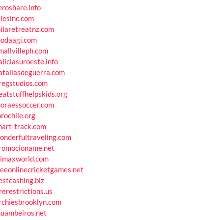
eroshare.info
ilesinc.com
ilaretreatnz.com
odaagi.com
mallvilleph.com
aliciasuroeste.info
atallasdeguerra.com
regstudios.com
eatstuffhelpskids.org
oraessoccer.com
orochile.org
hart-track.com
onderfultraveling.com
romocioname.net
imaxworld.com
reeonlinecricketgames.net
estcashing.biz
irerestrictions.us
rchiesbrooklyn.com
uambeiros.net