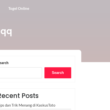
Togel Online
lqq
earch
Search
Recent Posts
ips dan Trik Menang di KaskusToto