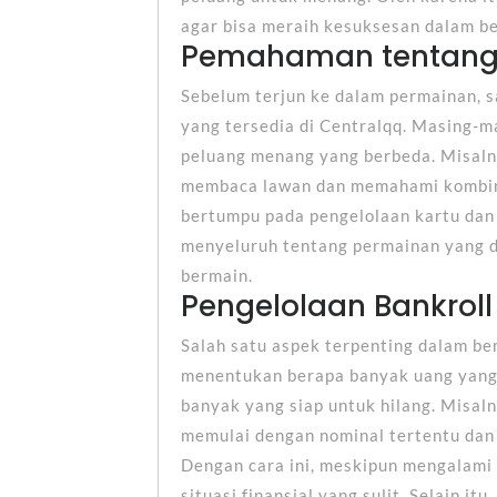
agar bisa meraih kesuksesan dalam be
Pemahaman tentang
Sebelum terjun ke dalam permainan, 
yang tersedia di Centralqq. Masing-ma
peluang menang yang berbeda. Misaln
membaca lawan dan memahami kombina
bertumpu pada pengelolaan kartu dan
menyeluruh tentang permainan yang d
bermain.
Pengelolaan Bankroll
Salah satu aspek terpenting dalam be
menentukan berapa banyak uang yang 
banyak yang siap untuk hilang. Misa
memulai dengan nominal tertentu dan
Dengan cara ini, meskipun mengalami 
situasi finansial yang sulit. Selain it