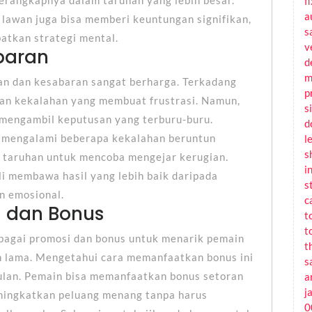
rangkapnya dalam taruhan yang lebih besar.
f
a
lawan juga bisa memberi keuntungan signifikan,
s
atkan strategi mental.
v
baran
d
m
an dan kesabaran sangat berharga. Terkadang
p
an kekalahan yang membuat frustrasi. Namun,
s
 mengambil keputusan yang terburu-buru.
d
h mengalami beberapa kekalahan beruntun
l
s
 taruhan untuk mencoba mengejar kerugian.
i
li membawa hasil yang lebih baik daripada
s
n emosional.
c
 dan Bonus
t
t
bagai promosi dan bonus untuk menarik pemain
t
lama. Mengetahui cara memanfaatkan bonus ini
s
gulan. Pemain bisa memanfaatkan bonus setoran
a
j
ningkatkan peluang menang tanpa harus
0