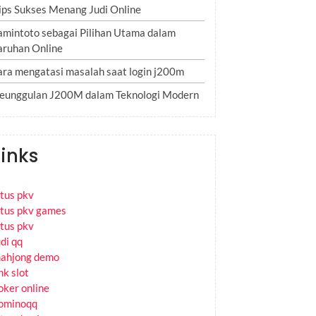
ips Sukses Menang Judi Online
amintoto sebagai Pilihan Utama dalam
aruhan Online
ara mengatasi masalah saat login j200m
eunggulan J200M dalam Teknologi Modern
Links
itus pkv
itus pkv games
itus pkv
udi qq
ahjong demo
ink slot
oker online
ominoqq