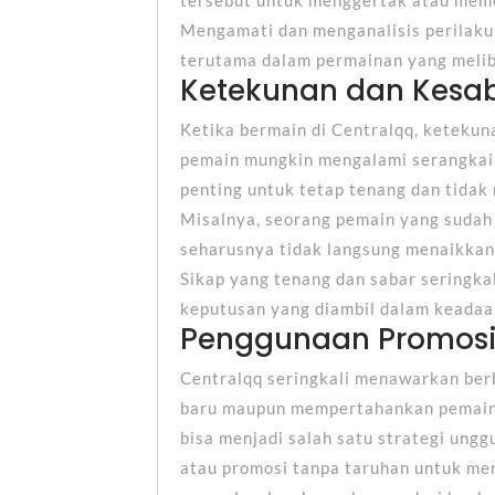
tersebut untuk menggertak atau meme
Mengamati dan menganalisis perilaku 
terutama dalam permainan yang melib
Ketekunan dan Kesa
Ketika bermain di Centralqq, ketekun
pemain mungkin mengalami serangkai
penting untuk tetap tenang dan tidak
Misalnya, seorang pemain yang suda
seharusnya tidak langsung menaikkan
Sikap yang tenang dan sabar seringka
keputusan yang diambil dalam keadaa
Penggunaan Promosi
Centralqq seringkali menawarkan ber
baru maupun mempertahankan pemain 
bisa menjadi salah satu strategi ung
atau promosi tanpa taruhan untuk me