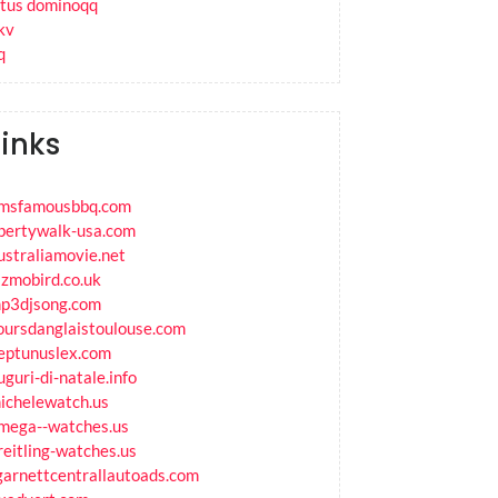
itus dominoqq
kv
q
Links
imsfamousbbq.com
ibertywalk-usa.com
ustraliamovie.net
izmobird.co.uk
p3djsong.com
oursdanglaistoulouse.com
eptunuslex.com
uguri-di-natale.info
ichelewatch.us
mega--watches.us
reitling-watches.us
garnettcentrallautoads.com