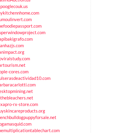
ipooglecouk.us
ykitchennhome.com
umoulinvert.com
hefoodiepassport.com
uperwindowproject.com
apibakigrafo.com
canhazjs.com
animpact.org
oviralstudy.com
artourism.net
pple-cores.com
ulserasdeactividad10.com
arbaracarlotti.com
esktopmining.net
nthebleachers.net
exapro-rx-store.com
uyskincareproducts.org
renchbulldogpuppyforsale.net
ogamasquid.com
hemultiplicationtablechart.com