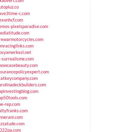
ixadvert.com
utopluz.co
ave3time-c.com
exonhcf.com
emos-pixelsparadise.com
ediatitude.com
rewarmotorcycles.com
imracinglinks.com
osyamerkezi.net
e-surrealisme.com
howcasebeauty.com
nsurancepolicyexpert.com
tatkeycompany.com
arolinadeckbuilders.com
opinvestingblog.com
op50tools.com
he-rep.com
altyfranks.com
nnerani.com
azzatude.com
022pa.com