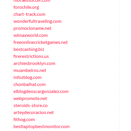
forochile.org
chart-track.com
wonderfultraveling.com
promocioname.net
wimaxworld.com
freeonlinecricketgames.net
bestcashing.biz
firerestrictions.us
archiesbrooklyn.com
muambeiros.net
infozblog.com
chonbaihat.com
elblogdeoscargonzalez.com
webpromote.net
steroids-store.co
arteydecoracion.net
fithog.com
bestlaptopbestmonitor.com