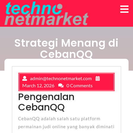
Skip
O
to
M
content
Strategi Menang di
CebanQQ
admin@technonetmarket.com
March 12, 2026
0 Comments
Pengenalan
CebanQQ
CebanQQ adalah salah satu platform
permainan judi online yang banyak diminati