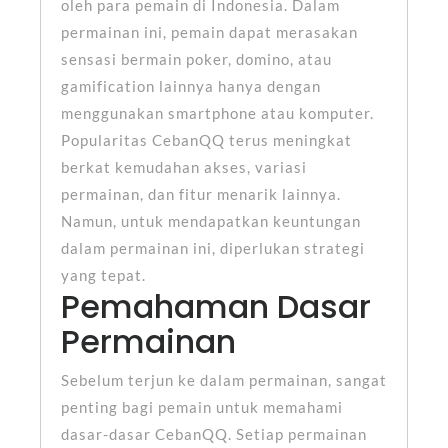
oleh para pemain di Indonesia. Dalam
permainan ini, pemain dapat merasakan
sensasi bermain poker, domino, atau
gamification lainnya hanya dengan
menggunakan smartphone atau komputer.
Popularitas CebanQQ terus meningkat
berkat kemudahan akses, variasi
permainan, dan fitur menarik lainnya.
Namun, untuk mendapatkan keuntungan
dalam permainan ini, diperlukan strategi
yang tepat.
Pemahaman Dasar
Permainan
Sebelum terjun ke dalam permainan, sangat
penting bagi pemain untuk memahami
dasar-dasar CebanQQ. Setiap permainan