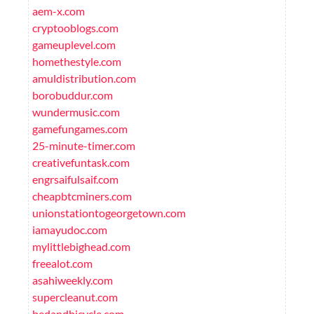
aem-x.com
cryptooblogs.com
gameuplevel.com
homethestyle.com
amuldistribution.com
borobuddur.com
wundermusic.com
gamefungames.com
25-minute-timer.com
creativefuntask.com
engrsaifulsaif.com
cheapbtcminers.com
unionstationtogeorgetown.com
iamayudoc.com
mylittlebighead.com
freealot.com
asahiweekly.com
supercleanut.com
bedandbicycle.com