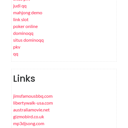
judi qq
mahjong demo
link slot
poker online
dominoqq
situs dominoqq
pkv
qq
Links
jimsfamousbbq.com
libertywalk-usa.com
australiamovie.net
gizmobird.co.uk
mp3djsong.com