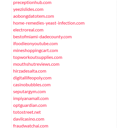
preceptionhub.com
yeezislides.com
aobongdatotem.com
home-remedies-yeast-infection.com
electroreal.com
bestofmiami-dadecounty.com
ifoodieonyoutube.com
mineshoppingcart.com
topworkoutsupplies.com
mouthshutreviews.com
hirzadesalta.com
digitallifeopoly.com
casinobubbles.com
seputargym.com
impiyanamall.com
optguardian.com
totostreet.net
davilcasino.com
fraudwatchai.com