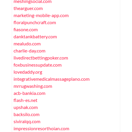
meshingsocial.com
thearguer.com
marketing-mobile-app.com
floralpunchcraft.com
fiasone.com
danktankbattery.com
mealudo.com
charlie-day.com
livedirectbettingpoker.com
foxbusinessupdate.com
lovedaddy.org
integrativemedicalmassageplano.com
mrrugwashing.com
acb-bankia.com
flash-es.net
upshak.com
backsilo.com
siviralqq.com
impressionresorthoian.com