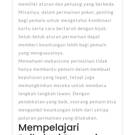
memiliki aturan dan peluang yang berbeda.
Misalnya, dalam permainan poker, penting
bagi pemain untuk mengetahui kombinasi
kartu serta cara bertaruh dengan bijak.
Seluk-beluk aturan permainan dapat
memberi keuntungan lebih bagi pemain
yang menguasainya.
Memahami mekanisme permainan tidak
hanya membantu pemain dalam membuat
keputusan yang tepat, tetapi juga
memungkinkan mereka untuk membaca
langkah-langkah lawan. Dengan
pendekatan yang baik, seorang pemain bisa
mengambil keuntungan lebih dari setiap
putaran permainan yang dilakukan.
Mempelajari