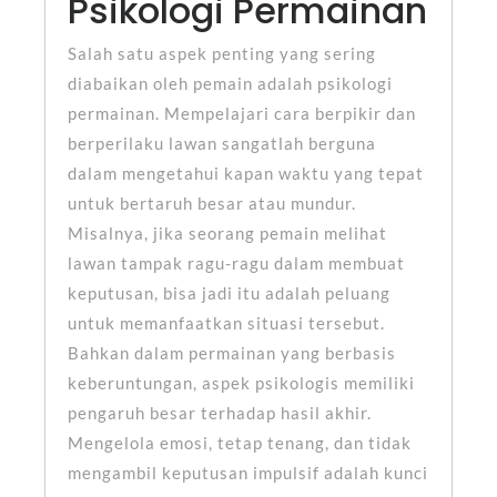
Psikologi Permainan
Salah satu aspek penting yang sering
diabaikan oleh pemain adalah psikologi
permainan. Mempelajari cara berpikir dan
berperilaku lawan sangatlah berguna
dalam mengetahui kapan waktu yang tepat
untuk bertaruh besar atau mundur.
Misalnya, jika seorang pemain melihat
lawan tampak ragu-ragu dalam membuat
keputusan, bisa jadi itu adalah peluang
untuk memanfaatkan situasi tersebut.
Bahkan dalam permainan yang berbasis
keberuntungan, aspek psikologis memiliki
pengaruh besar terhadap hasil akhir.
Mengelola emosi, tetap tenang, dan tidak
mengambil keputusan impulsif adalah kunci