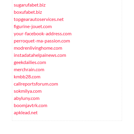
sugarufabet.biz
boxufabet.biz
topgearautoservices.net
figurine-jouet.com
your-facebook-address.com
perroquet-ma-passion.com
modrenlivinghome.com
instadatahelpainews.com
geekdailies.com
merchrain.com
kmbb28.com
callreportsforum.com
sokmilya.com
abyluny.com
boomjavtrk.com
apklead.net