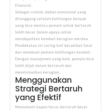
finansial.
Sebagai contoh, beban emosional yang
ditanggung setelah kehilangan banyak
uang bisa memicu pemain untuk bertaruh
lebih besar dalam upaya untuk
mendapatkan kembali kerugian mereka.
Pendekatan ini sering kali berakibat fatal
dan membuat pemain kehilangan kendali.
Dengan manajemen yang baik, pemain bisa
lebih bijak dalam bertaruh dan
meminimalkan kerugian.
Menggunakan
Strategi Bertaruh
yang Efektif
Memahami kapan harus bertaruh besar