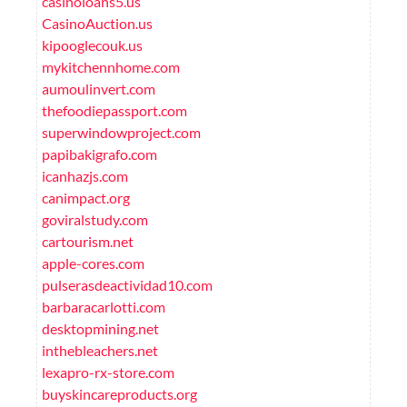
casinoloans5.us
CasinoAuction.us
kipooglecouk.us
mykitchennhome.com
aumoulinvert.com
thefoodiepassport.com
superwindowproject.com
papibakigrafo.com
icanhazjs.com
canimpact.org
goviralstudy.com
cartourism.net
apple-cores.com
pulserasdeactividad10.com
barbaracarlotti.com
desktopmining.net
inthebleachers.net
lexapro-rx-store.com
buyskincareproducts.org