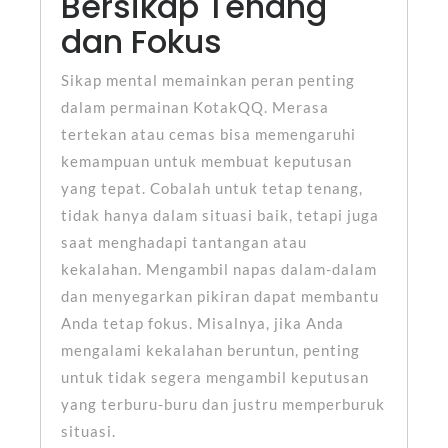
Bersikap Tenang
dan Fokus
Sikap mental memainkan peran penting
dalam permainan KotakQQ. Merasa
tertekan atau cemas bisa memengaruhi
kemampuan untuk membuat keputusan
yang tepat. Cobalah untuk tetap tenang,
tidak hanya dalam situasi baik, tetapi juga
saat menghadapi tantangan atau
kekalahan. Mengambil napas dalam-dalam
dan menyegarkan pikiran dapat membantu
Anda tetap fokus. Misalnya, jika Anda
mengalami kekalahan beruntun, penting
untuk tidak segera mengambil keputusan
yang terburu-buru dan justru memperburuk
situasi.