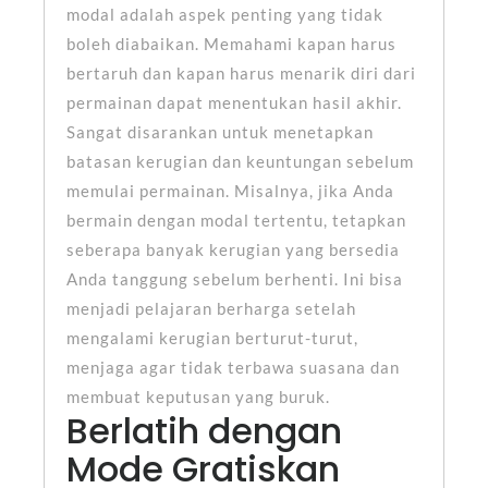
modal adalah aspek penting yang tidak
boleh diabaikan. Memahami kapan harus
bertaruh dan kapan harus menarik diri dari
permainan dapat menentukan hasil akhir.
Sangat disarankan untuk menetapkan
batasan kerugian dan keuntungan sebelum
memulai permainan. Misalnya, jika Anda
bermain dengan modal tertentu, tetapkan
seberapa banyak kerugian yang bersedia
Anda tanggung sebelum berhenti. Ini bisa
menjadi pelajaran berharga setelah
mengalami kerugian berturut-turut,
menjaga agar tidak terbawa suasana dan
membuat keputusan yang buruk.
Berlatih dengan
Mode Gratiskan