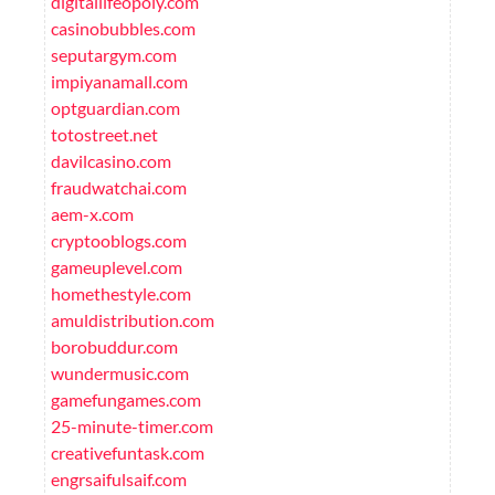
digitallifeopoly.com
casinobubbles.com
seputargym.com
impiyanamall.com
optguardian.com
totostreet.net
davilcasino.com
fraudwatchai.com
aem-x.com
cryptooblogs.com
gameuplevel.com
homethestyle.com
amuldistribution.com
borobuddur.com
wundermusic.com
gamefungames.com
25-minute-timer.com
creativefuntask.com
engrsaifulsaif.com