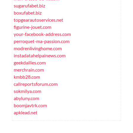
sugarufabet.biz
boxufabet.biz
topgearautoservices.net
figurine-jouet.com
your-facebook-address.com
perroquet-ma-passion.com
modrenlivinghome.com
instadatahelpainews.com
geekdailies.com
merchrain.com
kmbb28.com
callreportsforum.com
sokmilya.com
abyluny.com
boomjavtrk.com
apklead.net