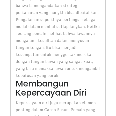
bahwa ia mengandalkan strategi
pertahanan yang mungkin bisa dipatahkan.
Pengalaman sepertinya berfungsi sebagai
modal dalam menilai setiap langkah. Ketika
seorang pemain melihat bahwa lawannya
mengalami kesulitan dalam menyusun
tangan tengah, itu bisa menjadi
kesempatan untuk menggertak mereka
dengan tangan bawah yang sangat kuat,
yang bisa memaksa lawan untuk mengambil
keputusan yang buruk.
Membangun
Kepercayaan Diri
Kepercayaan diri juga merupakan elemen
penting dalam Capsa Susun. Pemain yang