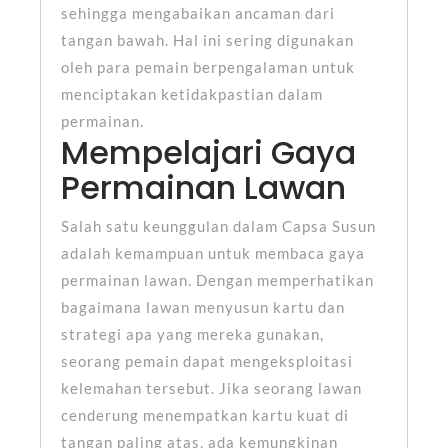
sehingga mengabaikan ancaman dari
tangan bawah. Hal ini sering digunakan
oleh para pemain berpengalaman untuk
menciptakan ketidakpastian dalam
permainan.
Mempelajari Gaya
Permainan Lawan
Salah satu keunggulan dalam Capsa Susun
adalah kemampuan untuk membaca gaya
permainan lawan. Dengan memperhatikan
bagaimana lawan menyusun kartu dan
strategi apa yang mereka gunakan,
seorang pemain dapat mengeksploitasi
kelemahan tersebut. Jika seorang lawan
cenderung menempatkan kartu kuat di
tangan paling atas, ada kemungkinan