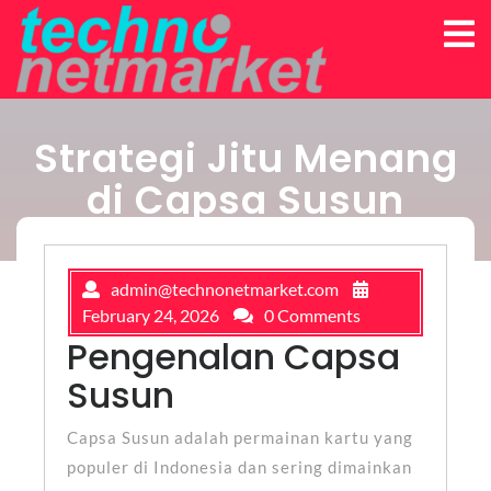
Skip
O
to
M
content
Strategi Jitu Menang
di Capsa Susun
admin@technonetmarket.com
February 24, 2026
0 Comments
Pengenalan Capsa
Susun
Capsa Susun adalah permainan kartu yang
populer di Indonesia dan sering dimainkan