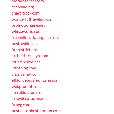
moraessoccer.com
forochile.org
chart-track.com
wonderfultraveling.com
promocioname.net
wimaxworld.com
freeonlinecricketgames.net
bestcashing.biz
firerestrictions.us
archiesbrooklyn.com
muambeiros.net
infozblog.com
chonbaihat.com
elblogdeoscargonzalez.com
webpromote.net
steroids-store.co
arteydecoracion.net
fithog.com
bestlaptopbestmonitor.com