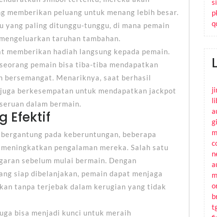
s
ng memberikan peluang untuk menang lebih besar.
p
q
tu yang paling ditunggu-tunggu, di mana pemain
 mengeluarkan taruhan tambahan.
pat memberikan hadiah langsung kepada pemain.
 seorang pemain bisa tiba-tiba mendapatkan
 bersemangat. Menariknya, saat berhasil
j
 juga berkesempatan untuk mendapatkan jackpot
l
seruan dalam bermain.
a
 Efektif
g
m
 bergantung pada keberuntungan, beberapa
c
 meningkatkan pengalaman mereka. Salah satu
n
ggaran sebelum mulai bermain. Dengan
a
ng siap dibelanjakan, pemain dapat menjaga
m
o
an tanpa terjebak dalam kerugian yang tidak
b
t
juga bisa menjadi kunci untuk meraih