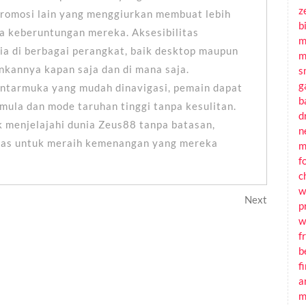
z
romosi lain yang menggiurkan membuat lebih
b
a keberuntungan mereka. Aksesibilitas
m
dia di berbagai perangkat, baik desktop maupun
m
kannya kapan saja dan di mana saja.
s
g
antarmuka yang mudah dinavigasi, pemain dapat
b
ula dan mode taruhan tinggi tanpa kesulitan.
d
 menjelajahi dunia Zeus88 tanpa batasan,
n
uas untuk meraih kemenangan yang mereka
m
f
c
w
Next
Next
p
Post
w
f
b
f
a
m