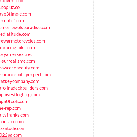
ixadvert.com
utopluz.co
ave3time-c.com
exonhcf.com
emos-pixelsparadise.com
ediatitude.com
rewarmotorcycles.com
imracinglinks.com
osyamerkezi.net
e-surrealisme.com
howcasebeauty.com
nsurancepolicyexpert.com
tatkeycompany.com
arolinadeckbuilders.com
opinvestingblog.com
op50tools.com
he-rep.com
altyfranks.com
nnerani.com
azzatude.com
022pa.com