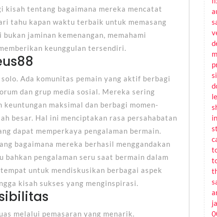
f
i kisah tentang bagaimana mereka mencatat
a
s
ari tahu kapan waktu terbaik untuk memasang
v
ini bukan jaminan kemenangan, memahami
d
memberikan keunggulan tersendiri.
m
eus88
p
s
solo. Ada komunitas pemain yang aktif berbagi
d
forum dan grup media sosial. Mereka sering
l
h keuntungan maksimal dan berbagi momen-
s
i
h besar. Hal ini menciptakan rasa persahabatan
s
yang dapat memperkaya pengalaman bermain.
c
entang bagaimana mereka berhasil menggandakan
t
u bahkan pengalaman seru saat bermain dalam
t
i tempat untuk mendiskusikan berbagai aspek
t
s
ngga kisah sukses yang menginspirasi.
a
ibilitas
j
0
uas melalui pemasaran yang menarik.