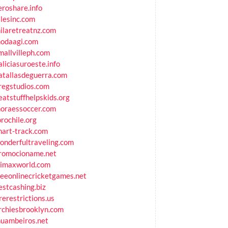
eroshare.info
ilesinc.com
ilaretreatnz.com
odaagi.com
mallvilleph.com
aliciasuroeste.info
atallasdeguerra.com
regstudios.com
eatstuffhelpskids.org
oraessoccer.com
orochile.org
hart-track.com
onderfultraveling.com
romocioname.net
imaxworld.com
reeonlinecricketgames.net
estcashing.biz
irerestrictions.us
rchiesbrooklyn.com
uambeiros.net