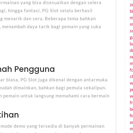
rmainan yang bisa disesuaikan dengan selera
z
i, hingga fantasi, PG Slot selalu berhasil
b
m
g menarik dan seru. Beberapa tema bahkan
m
er, menambah daya tarik bagi pemain yang suka
s
g
b
d
n
m
mah Pengguna
f
c
luar biasa, PG Slot juga dikenal dengan antarmuka
w
mudah dimainkan, bahkan bagi pemula sekalipun.
p
an pemain untuk langsung memahami cara bermain
w
f
b
tihan
f
a
h mode demo yang tersedia di banyak permainan
m