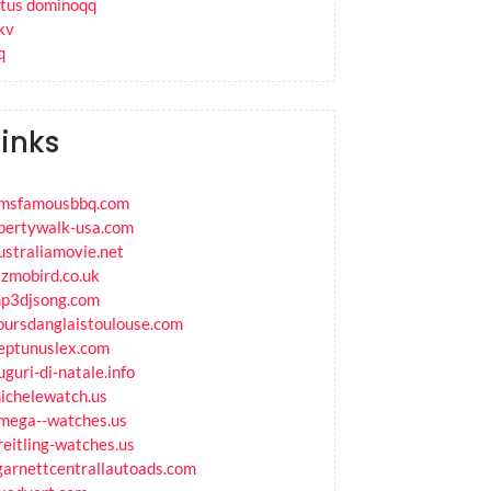
itus dominoqq
kv
q
Links
imsfamousbbq.com
ibertywalk-usa.com
ustraliamovie.net
izmobird.co.uk
p3djsong.com
oursdanglaistoulouse.com
eptunuslex.com
uguri-di-natale.info
ichelewatch.us
mega--watches.us
reitling-watches.us
garnettcentrallautoads.com