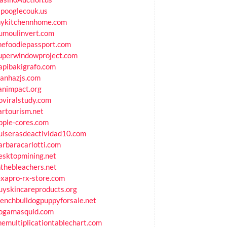
ipooglecouk.us
ykitchennhome.com
umoulinvert.com
hefoodiepassport.com
uperwindowproject.com
apibakigrafo.com
canhazjs.com
animpact.org
oviralstudy.com
artourism.net
pple-cores.com
ulserasdeactividad10.com
arbaracarlotti.com
esktopmining.net
nthebleachers.net
exapro-rx-store.com
uyskincareproducts.org
renchbulldogpuppyforsale.net
ogamasquid.com
hemultiplicationtablechart.com