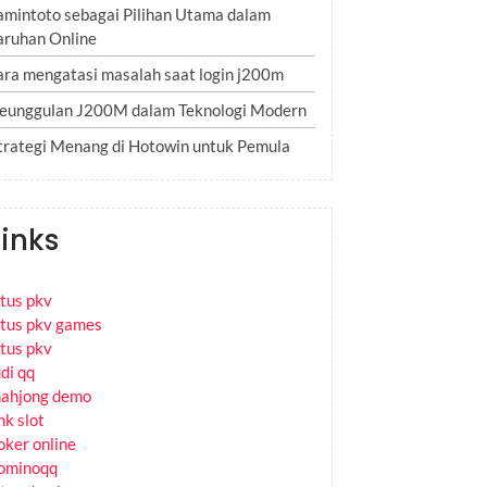
amintoto sebagai Pilihan Utama dalam
aruhan Online
ara mengatasi masalah saat login j200m
eunggulan J200M dalam Teknologi Modern
trategi Menang di Hotowin untuk Pemula
Links
itus pkv
itus pkv games
itus pkv
udi qq
ahjong demo
ink slot
oker online
ominoqq