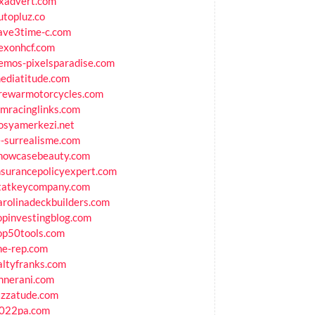
ixadvert.com
utopluz.co
ave3time-c.com
exonhcf.com
emos-pixelsparadise.com
ediatitude.com
rewarmotorcycles.com
imracinglinks.com
osyamerkezi.net
e-surrealisme.com
howcasebeauty.com
nsurancepolicyexpert.com
tatkeycompany.com
arolinadeckbuilders.com
opinvestingblog.com
op50tools.com
he-rep.com
altyfranks.com
nnerani.com
azzatude.com
022pa.com