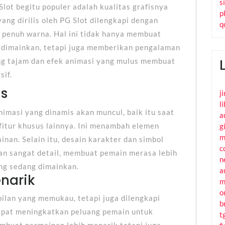
s
lot begitu populer adalah kualitas grafisnya
p
yang dirilis oleh PG Slot dilengkapi dengan
q
n penuh warna. Hal ini tidak hanya membuat
 dimainkan, tetapi juga memberikan pengalaman
ang tajam dan efek animasi yang mulus membuat
sif.
s
j
l
nimasi yang dinamis akan muncul, baik itu saat
a
tur khusus lainnya. Ini menambah elemen
g
m
nan. Selain itu, desain karakter dan simbol
c
an sangat detail, membuat pemain merasa lebih
n
ng sedang dimainkan.
a
enarik
m
o
ilan yang memukau, tetapi juga dilengkapi
b
dapat meningkatkan peluang pemain untuk
t