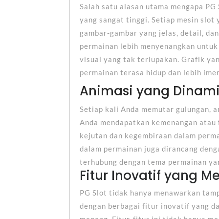
Salah satu alasan utama mengapa PG S
yang sangat tinggi. Setiap mesin slot 
gambar-gambar yang jelas, detail, da
permainan lebih menyenangkan untuk
visual yang tak terlupakan. Grafik y
permainan terasa hidup dan lebih imer
Animasi yang Dinami
Setiap kali Anda memutar gulungan, a
Anda mendapatkan kemenangan atau fi
kejutan dan kegembiraan dalam permai
dalam permainan juga dirancang deng
terhubung dengan tema permainan ya
Fitur Inovatif yang M
PG Slot tidak hanya menawarkan tamp
dengan berbagai fitur inovatif yang 