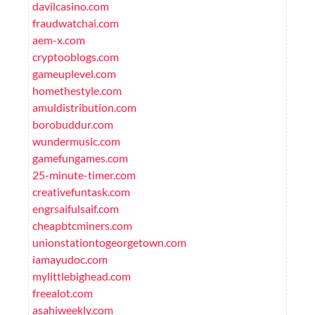
davilcasino.com
fraudwatchai.com
aem-x.com
cryptooblogs.com
gameuplevel.com
homethestyle.com
amuldistribution.com
borobuddur.com
wundermusic.com
gamefungames.com
25-minute-timer.com
creativefuntask.com
engrsaifulsaif.com
cheapbtcminers.com
unionstationtogeorgetown.com
iamayudoc.com
mylittlebighead.com
freealot.com
asahiweekly.com