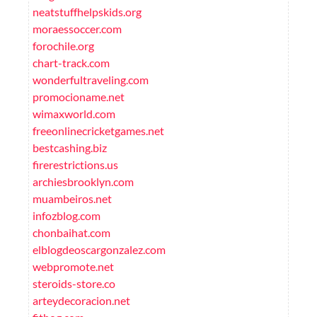
neatstuffhelpskids.org
moraessoccer.com
forochile.org
chart-track.com
wonderfultraveling.com
promocioname.net
wimaxworld.com
freeonlinecricketgames.net
bestcashing.biz
firerestrictions.us
archiesbrooklyn.com
muambeiros.net
infozblog.com
chonbaihat.com
elblogdeoscargonzalez.com
webpromote.net
steroids-store.co
arteydecoracion.net