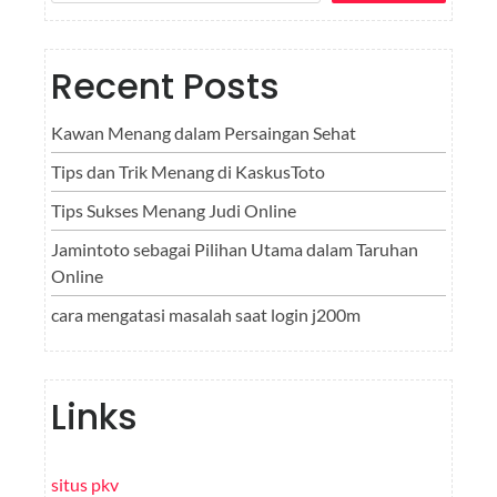
Recent Posts
Kawan Menang dalam Persaingan Sehat
Tips dan Trik Menang di KaskusToto
Tips Sukses Menang Judi Online
Jamintoto sebagai Pilihan Utama dalam Taruhan
Online
cara mengatasi masalah saat login j200m
Links
situs pkv