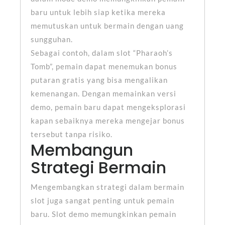
baru untuk lebih siap ketika mereka
memutuskan untuk bermain dengan uang
sungguhan.
Sebagai contoh, dalam slot “Pharaoh’s
Tomb”, pemain dapat menemukan bonus
putaran gratis yang bisa mengalikan
kemenangan. Dengan memainkan versi
demo, pemain baru dapat mengeksplorasi
kapan sebaiknya mereka mengejar bonus
tersebut tanpa risiko.
Membangun
Strategi Bermain
Mengembangkan strategi dalam bermain
slot juga sangat penting untuk pemain
baru. Slot demo memungkinkan pemain