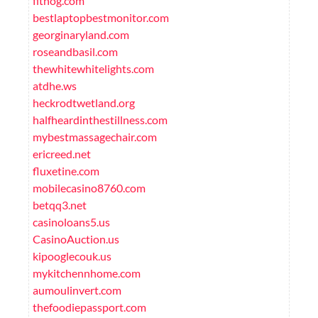
fithog.com
bestlaptopbestmonitor.com
georginaryland.com
roseandbasil.com
thewhitewhitelights.com
atdhe.ws
heckrodtwetland.org
halfheardinthestillness.com
mybestmassagechair.com
ericreed.net
fluxetine.com
mobilecasino8760.com
betqq3.net
casinoloans5.us
CasinoAuction.us
kipooglecouk.us
mykitchennhome.com
aumoulinvert.com
thefoodiepassport.com