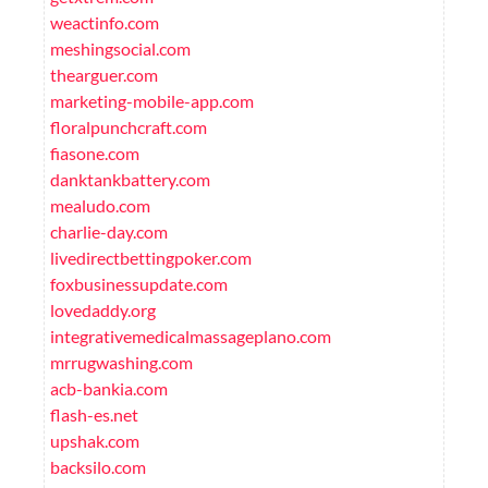
weactinfo.com
meshingsocial.com
thearguer.com
marketing-mobile-app.com
floralpunchcraft.com
fiasone.com
danktankbattery.com
mealudo.com
charlie-day.com
livedirectbettingpoker.com
foxbusinessupdate.com
lovedaddy.org
integrativemedicalmassageplano.com
mrrugwashing.com
acb-bankia.com
flash-es.net
upshak.com
backsilo.com