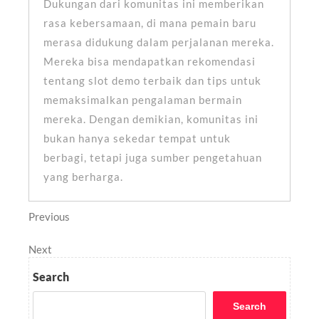
Dukungan dari komunitas ini memberikan
rasa kebersamaan, di mana pemain baru
merasa didukung dalam perjalanan mereka.
Mereka bisa mendapatkan rekomendasi
tentang slot demo terbaik dan tips untuk
memaksimalkan pengalaman bermain
mereka. Dengan demikian, komunitas ini
bukan hanya sekedar tempat untuk
berbagi, tetapi juga sumber pengetahuan
yang berharga.
Post
Previous
Previous
Post
navigation
Next
Next
Post
Search
Search