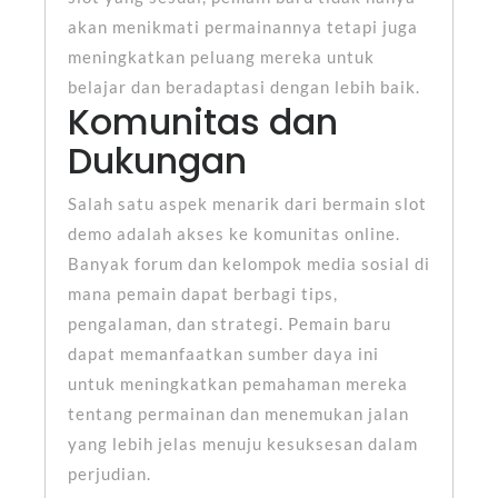
akan menikmati permainannya tetapi juga
meningkatkan peluang mereka untuk
belajar dan beradaptasi dengan lebih baik.
Komunitas dan
Dukungan
Salah satu aspek menarik dari bermain slot
demo adalah akses ke komunitas online.
Banyak forum dan kelompok media sosial di
mana pemain dapat berbagi tips,
pengalaman, dan strategi. Pemain baru
dapat memanfaatkan sumber daya ini
untuk meningkatkan pemahaman mereka
tentang permainan dan menemukan jalan
yang lebih jelas menuju kesuksesan dalam
perjudian.