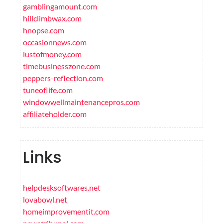
gamblingamount.com
hillclimbwax.com
hnopse.com
occasionnews.com
lustofmoney.com
timebusinesszone.com
peppers-reflection.com
tuneoflife.com
windowwellmaintenancepros.com
affiliateholder.com
Links
helpdesksoftwares.net
lovabowl.net
homeimprovementit.com