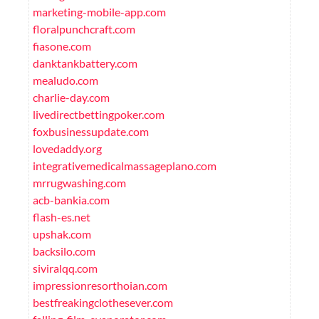
marketing-mobile-app.com
floralpunchcraft.com
fiasone.com
danktankbattery.com
mealudo.com
charlie-day.com
livedirectbettingpoker.com
foxbusinessupdate.com
lovedaddy.org
integrativemedicalmassageplano.com
mrrugwashing.com
acb-bankia.com
flash-es.net
upshak.com
backsilo.com
siviralqq.com
impressionresorthoian.com
bestfreakingclothesever.com