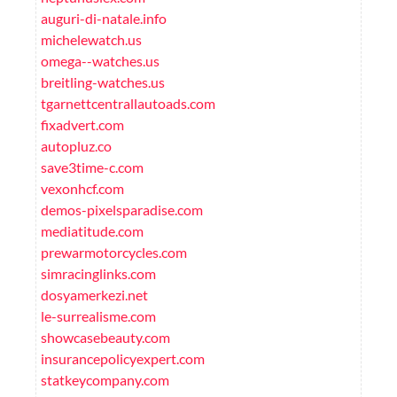
auguri-di-natale.info
michelewatch.us
omega--watches.us
breitling-watches.us
tgarnettcentrallautoads.com
fixadvert.com
autopluz.co
save3time-c.com
vexonhcf.com
demos-pixelsparadise.com
mediatitude.com
prewarmotorcycles.com
simracinglinks.com
dosyamerkezi.net
le-surrealisme.com
showcasebeauty.com
insurancepolicyexpert.com
statkeycompany.com