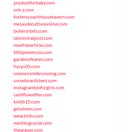
productforbaby.com
orb-z.com
fosterscoachhousetavern.com
mesasdecultivoonline.com
boilersnbits.com
latestviralpost.com
newfreearticle.com
blitzpowerusa.com
gardenofeaten.com
hycys05.com
onemoremilerunning.com
snowboardsteez.com
instagrambioforgirls.com
cashflowxfiles.com
kmbb10.com
getxtrem.com
weactinfo.com
meshingsocial.com
thearguer.com