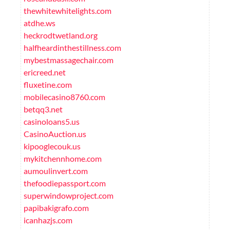
thewhitewhitelights.com
atdhe.ws
heckrodtwetland.org
halfheardinthestillness.com
mybestmassagechair.com
ericreed.net
fluxetine.com
mobilecasino8760.com
betqq3.net
casinoloans5.us
CasinoAuction.us
kipooglecouk.us
mykitchennhome.com
aumoulinvert.com
thefoodiepassport.com
superwindowproject.com
papibakigrafo.com
icanhazjs.com