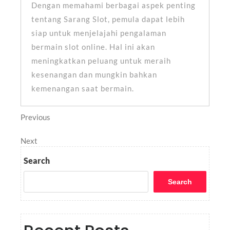
Dengan memahami berbagai aspek penting
tentang Sarang Slot, pemula dapat lebih
siap untuk menjelajahi pengalaman
bermain slot online. Hal ini akan
meningkatkan peluang untuk meraih
kesenangan dan mungkin bahkan
kemenangan saat bermain.
Post
Previous
Previous
Post
navigation
Next
Next
Post
Search
Search