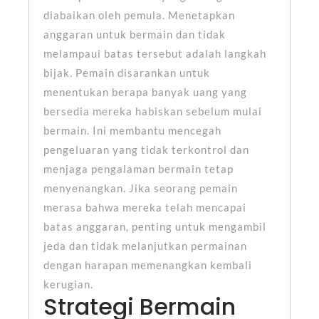
diabaikan oleh pemula. Menetapkan
anggaran untuk bermain dan tidak
melampaui batas tersebut adalah langkah
bijak. Pemain disarankan untuk
menentukan berapa banyak uang yang
bersedia mereka habiskan sebelum mulai
bermain. Ini membantu mencegah
pengeluaran yang tidak terkontrol dan
menjaga pengalaman bermain tetap
menyenangkan. Jika seorang pemain
merasa bahwa mereka telah mencapai
batas anggaran, penting untuk mengambil
jeda dan tidak melanjutkan permainan
dengan harapan memenangkan kembali
kerugian.
Strategi Bermain