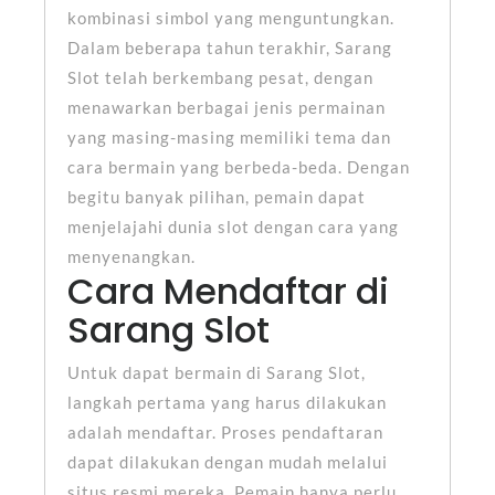
kombinasi simbol yang menguntungkan.
Dalam beberapa tahun terakhir, Sarang
Slot telah berkembang pesat, dengan
menawarkan berbagai jenis permainan
yang masing-masing memiliki tema dan
cara bermain yang berbeda-beda. Dengan
begitu banyak pilihan, pemain dapat
menjelajahi dunia slot dengan cara yang
menyenangkan.
Cara Mendaftar di
Sarang Slot
Untuk dapat bermain di Sarang Slot,
langkah pertama yang harus dilakukan
adalah mendaftar. Proses pendaftaran
dapat dilakukan dengan mudah melalui
situs resmi mereka. Pemain hanya perlu