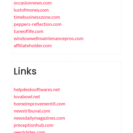
occasionnews.com
lustofmoney.com
timebusinesszone.com
peppers-reflection.com
tuneoflife.com
windowwellmaintenancepros.com
affiliateholder.com
Links
helpdesksoftwares.net
lovabowl.net
homeimprovementit.com
newstribunal.com
newsdailymagazines.com
preceptionhub.com
yeezislides.com