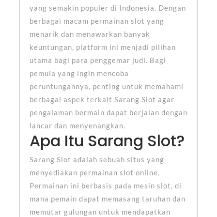
yang semakin populer di Indonesia. Dengan
berbagai macam permainan slot yang
menarik dan menawarkan banyak
keuntungan, platform ini menjadi pilihan
utama bagi para penggemar judi. Bagi
pemula yang ingin mencoba
peruntungannya, penting untuk memahami
berbagai aspek terkait Sarang Slot agar
pengalaman bermain dapat berjalan dengan
lancar dan menyenangkan.
Apa Itu Sarang Slot?
Sarang Slot adalah sebuah situs yang
menyediakan permainan slot online.
Permainan ini berbasis pada mesin slot, di
mana pemain dapat memasang taruhan dan
memutar gulungan untuk mendapatkan