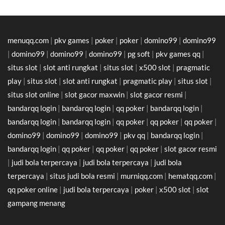
menuqq.com
|
pkv games
|
poker
|
poker
|
domino99
|
domino99
|
domino99
|
domino99
|
domino99
|
pg soft
|
pkv games qq
|
situs slot
|
slot anti rungkat
|
situs slot
|
x500 slot
|
pragmatic
play
|
situs slot
|
slot anti rungkat
|
pragmatic play
|
situs slot
|
situs slot online
|
slot gacor maxwin
|
slot gacor resmi
|
bandarqq login
|
bandarqq login
|
qq poker
|
bandarqq login
|
bandarqq login
|
bandarqq login
|
qq poker
|
qq poker
|
qq poker
|
domino99
|
domino99
|
domino99
|
pkv qq
|
bandarqq login
|
bandarqq login
|
qq poker
|
qq poker
|
qq poker
|
slot gacor resmi
|
judi bola terpercaya
|
judi bola terpercaya
|
judi bola
terpercaya
|
situs judi bola resmi
|
murniqq.com
|
hematqq.com
|
qq poker online
|
judi bola terpercaya
|
poker
|
x500 slot
|
slot
gampang menang