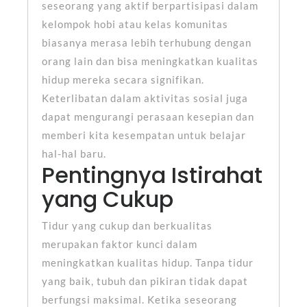
seseorang yang aktif berpartisipasi dalam
kelompok hobi atau kelas komunitas
biasanya merasa lebih terhubung dengan
orang lain dan bisa meningkatkan kualitas
hidup mereka secara signifikan.
Keterlibatan dalam aktivitas sosial juga
dapat mengurangi perasaan kesepian dan
memberi kita kesempatan untuk belajar
hal-hal baru.
Pentingnya Istirahat
yang Cukup
Tidur yang cukup dan berkualitas
merupakan faktor kunci dalam
meningkatkan kualitas hidup. Tanpa tidur
yang baik, tubuh dan pikiran tidak dapat
berfungsi maksimal. Ketika seseorang