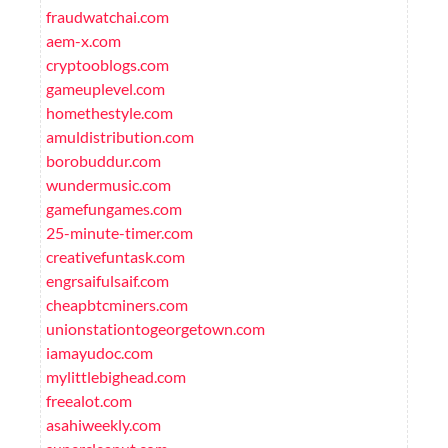
fraudwatchai.com
aem-x.com
cryptooblogs.com
gameuplevel.com
homethestyle.com
amuldistribution.com
borobuddur.com
wundermusic.com
gamefungames.com
25-minute-timer.com
creativefuntask.com
engrsaifulsaif.com
cheapbtcminers.com
unionstationtogeorgetown.com
iamayudoc.com
mylittlebighead.com
freealot.com
asahiweekly.com