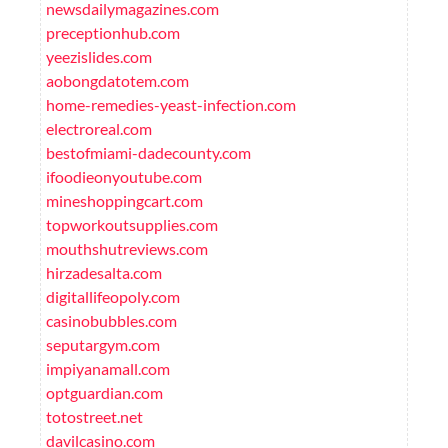
newsdailymagazines.com
preceptionhub.com
yeezislides.com
aobongdatotem.com
home-remedies-yeast-infection.com
electroreal.com
bestofmiami-dadecounty.com
ifoodieonyoutube.com
mineshoppingcart.com
topworkoutsupplies.com
mouthshutreviews.com
hirzadesalta.com
digitallifeopoly.com
casinobubbles.com
seputargym.com
impiyanamall.com
optguardian.com
totostreet.net
davilcasino.com