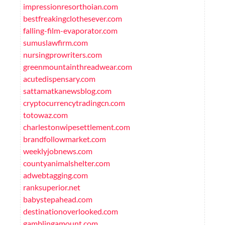
impressionresorthoian.com
bestfreakingclothesever.com
falling-film-evaporator.com
sumuslawfirm.com
nursingprowriters.com
greenmountainthreadwear.com
acutedispensary.com
sattamatkanewsblog.com
cryptocurrencytradingcn.com
totowaz.com
charlestonwipesettlement.com
brandfollowmarket.com
weeklyjobnews.com
countyanimalshelter.com
adwebtagging.com
ranksuperior.net
babystepahead.com
destinationoverlooked.com
gamblingamount.com