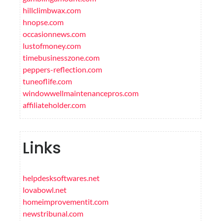
hillclimbwax.com
hnopse.com
occasionnews.com
lustofmoney.com
timebusinesszone.com
peppers-reflection.com
tuneoflife.com
windowwellmaintenancepros.com
affiliateholder.com
Links
helpdesksoftwares.net
lovabowl.net
homeimprovementit.com
newstribunal.com