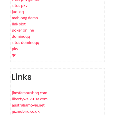
situs pkv
judi qq
mahjong demo
link slot
poker online
dominoqq
situs dominoqq
pkv
qq
Links
jimsfamousbbq.com
libertywalk-usa.com
australiamovie.net
gizmobird.co.uk