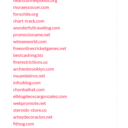
neatstuffhelpskids.org
moraessoccer.com
forochile.org
chart-track.com
wonderfultraveling.com
promocioname.net
wimaxworld.com
freeonlinecricketgames.net
bestcashing.biz
firerestrictions.us
archiesbrooklyn.com
muambeiros.net
infozblog.com
chonbaihat.com
elblogdeoscargonzalez.com
webpromote.net
steroids-store.co
arteydecoracion.net
fithog.com