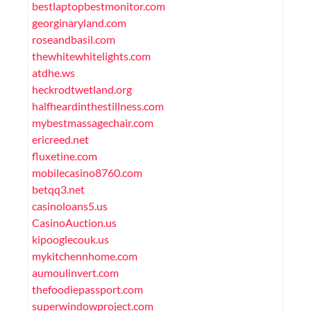
bestlaptopbestmonitor.com
georginaryland.com
roseandbasil.com
thewhitewhitelights.com
atdhe.ws
heckrodtwetland.org
halfheardinthestillness.com
mybestmassagechair.com
ericreed.net
fluxetine.com
mobilecasino8760.com
betqq3.net
casinoloans5.us
CasinoAuction.us
kipooglecouk.us
mykitchennhome.com
aumoulinvert.com
thefoodiepassport.com
superwindowproject.com