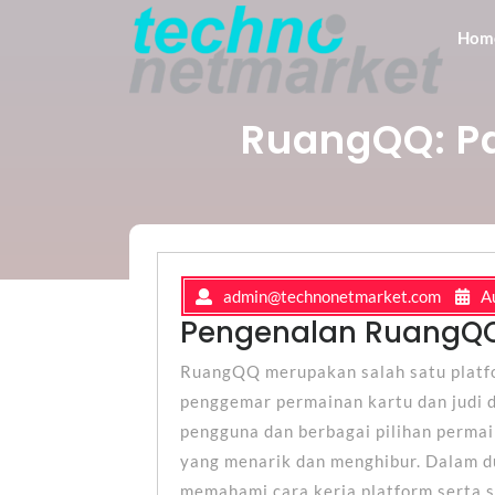
Skip
to
Hom
content
RuangQQ: Pa
admin@technonetmarket.com
A
Pengenalan RuangQ
RuangQQ merupakan salah satu platfor
penggemar permainan kartu dan judi 
pengguna dan berbagai pilihan perm
yang menarik dan menghibur. Dalam du
memahami cara kerja platform serta s