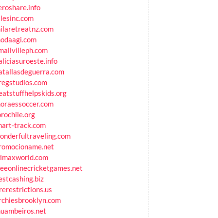
eroshare.info
ilesinc.com
ilaretreatnz.com
odaagi.com
mallvilleph.com
aliciasuroeste.info
atallasdeguerra.com
regstudios.com
eatstuffhelpskids.org
oraessoccer.com
orochile.org
hart-track.com
onderfultraveling.com
romocioname.net
imaxworld.com
reeonlinecricketgames.net
estcashing.biz
irerestrictions.us
rchiesbrooklyn.com
uambeiros.net