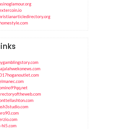
asinoglamour.org
extercoin.io
hristianarticledirectory.org
homestyle.com
Links
ygamblingstory.com
ajalahwekonews.com
017hoganoutlet.com
elmanec.com
omino99qq.net
irectoryoftheweb.com
onttellashton.com
ush3studio.com
oro90.com
erzio.com
n-hi5.com