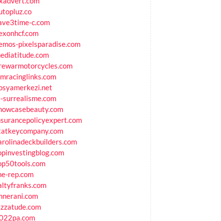
ixadvert.com
utopluz.co
ave3time-c.com
exonhcf.com
emos-pixelsparadise.com
ediatitude.com
rewarmotorcycles.com
imracinglinks.com
osyamerkezi.net
e-surrealisme.com
howcasebeauty.com
nsurancepolicyexpert.com
tatkeycompany.com
arolinadeckbuilders.com
opinvestingblog.com
op50tools.com
he-rep.com
altyfranks.com
nnerani.com
azzatude.com
022pa.com