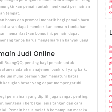
s
memungkinkan pemain untuk menikmati permainan
p
q
dan tempat.
an bonus dan promosi menarik bagi pemain baru
endaftaran dapat memberikan pemain tambahan
an memanfaatkan bonus ini, pemain dapat
menang tanpa harus mengeluarkan banyak uang
j
rmain Judi Online
l
a
di RuangQQ, penting bagi pemain untuk
g
m
satunya adalah manajemen bankroll yang baik.
c
ebelum mulai bermain dan mematuhi batas
n
ah kerugian besar yang dapat mempengaruhi
a
m
o
egi permainan yang dipilih juga sangat penting.
b
r, mengenali berbagai jenis tangan dan cara
t
usial. Pemain harus melatih kemampuan mereka