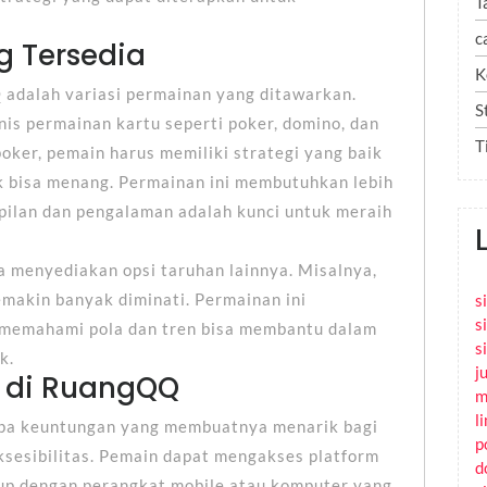
T
c
g Tersedia
K
 adalah variasi permainan yang ditawarkan.
S
is permainan kartu seperti poker, domino, dan
T
oker, pemain harus memiliki strategi yang baik
bisa menang. Permainan ini membutuhkan lebih
pilan dan pengalaman adalah kunci untuk meraih
 menyediakan opsi taruhan lainnya. Misalnya,
makin banyak diminati. Permainan ini
s
s
 memahami pola dan tren bisa membantu dalam
s
k.
j
 di RuangQQ
m
l
pa keuntungan yang membuatnya menarik bagi
p
ksesibilitas. Pemain dapat mengakses platform
d
ukup dengan perangkat mobile atau komputer yang