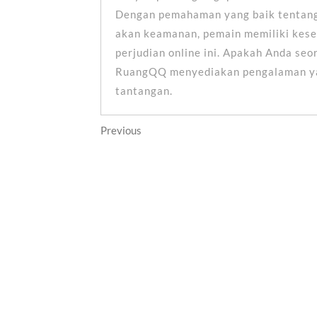
Dengan pemahaman yang baik tentang 
akan keamanan, pemain memiliki kesem
perjudian online ini. Apakah Anda se
RuangQQ menyediakan pengalaman yan
tantangan.
Post
Previous
Previous
navigation
Post