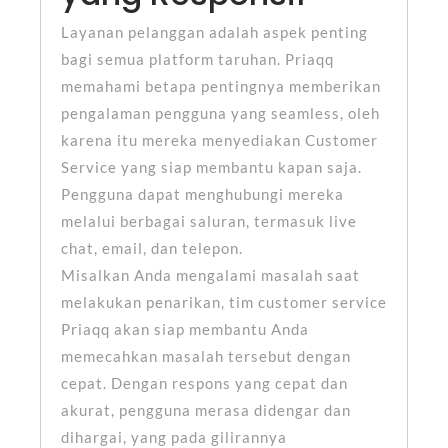
Layanan pelanggan adalah aspek penting
bagi semua platform taruhan. Priaqq
memahami betapa pentingnya memberikan
pengalaman pengguna yang seamless, oleh
karena itu mereka menyediakan Customer
Service yang siap membantu kapan saja.
Pengguna dapat menghubungi mereka
melalui berbagai saluran, termasuk live
chat, email, dan telepon.
Misalkan Anda mengalami masalah saat
melakukan penarikan, tim customer service
Priaqq akan siap membantu Anda
memecahkan masalah tersebut dengan
cepat. Dengan respons yang cepat dan
akurat, pengguna merasa didengar dan
dihargai, yang pada gilirannya