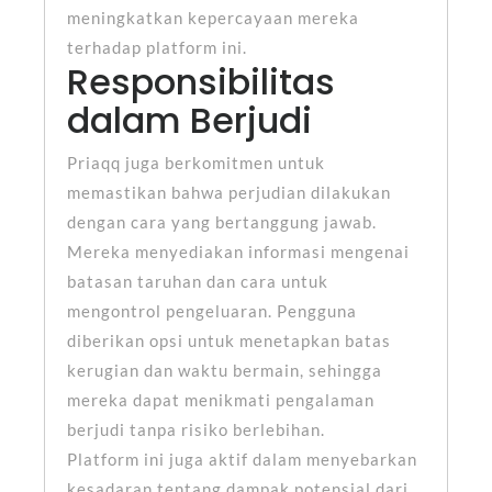
meningkatkan kepercayaan mereka
terhadap platform ini.
Responsibilitas
dalam Berjudi
Priaqq juga berkomitmen untuk
memastikan bahwa perjudian dilakukan
dengan cara yang bertanggung jawab.
Mereka menyediakan informasi mengenai
batasan taruhan dan cara untuk
mengontrol pengeluaran. Pengguna
diberikan opsi untuk menetapkan batas
kerugian dan waktu bermain, sehingga
mereka dapat menikmati pengalaman
berjudi tanpa risiko berlebihan.
Platform ini juga aktif dalam menyebarkan
kesadaran tentang dampak potensial dari