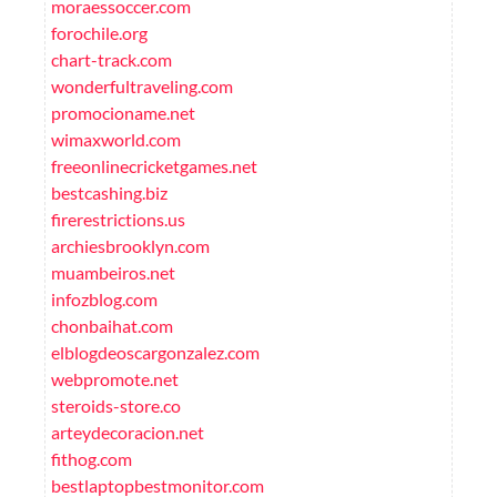
moraessoccer.com
forochile.org
chart-track.com
wonderfultraveling.com
promocioname.net
wimaxworld.com
freeonlinecricketgames.net
bestcashing.biz
firerestrictions.us
archiesbrooklyn.com
muambeiros.net
infozblog.com
chonbaihat.com
elblogdeoscargonzalez.com
webpromote.net
steroids-store.co
arteydecoracion.net
fithog.com
bestlaptopbestmonitor.com