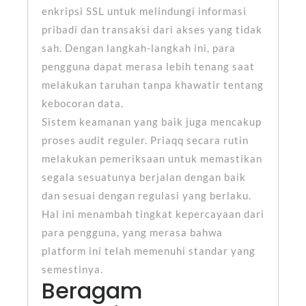
enkripsi SSL untuk melindungi informasi
pribadi dan transaksi dari akses yang tidak
sah. Dengan langkah-langkah ini, para
pengguna dapat merasa lebih tenang saat
melakukan taruhan tanpa khawatir tentang
kebocoran data.
Sistem keamanan yang baik juga mencakup
proses audit reguler. Priaqq secara rutin
melakukan pemeriksaan untuk memastikan
segala sesuatunya berjalan dengan baik
dan sesuai dengan regulasi yang berlaku.
Hal ini menambah tingkat kepercayaan dari
para pengguna, yang merasa bahwa
platform ini telah memenuhi standar yang
semestinya.
Beragam