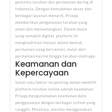
pencinta taruhan dan permainan daring di
Indonesia. Dengan kemudahan akses dan
berbagai layanan menarik, Priaqq
memberikan pengalaman taruhan yang
aman dan menyenangkan. Dalam dunia
yang semakin digital, platform ini
menghadirkan inovasi dalam bentuk
permainan yang bervariasi, mulai dari
permainan kasino hingga taruhan olahraga.
Keamanan dan
Kepercayaan
Salah satu faktor terpenting dalam memilih
platform taruhan online adalah keamanan.
Priaqq mengutamakan keamanan data
penggunanya dengan berbagai sistem yang
canggih. Misalnya, mereka menggunakan