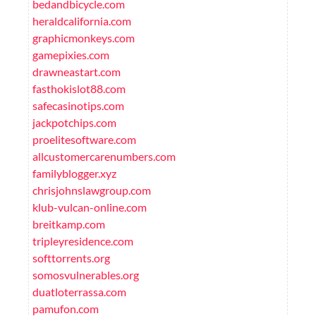
bedandbicycle.com
heraldcalifornia.com
graphicmonkeys.com
gamepixies.com
drawneastart.com
fasthokislot88.com
safecasinotips.com
jackpotchips.com
proelitesoftware.com
allcustomercarenumbers.com
familyblogger.xyz
chrisjohnslawgroup.com
klub-vulcan-online.com
breitkamp.com
tripleyresidence.com
softtorrents.org
somosvulnerables.org
duatloterrassa.com
pamufon.com