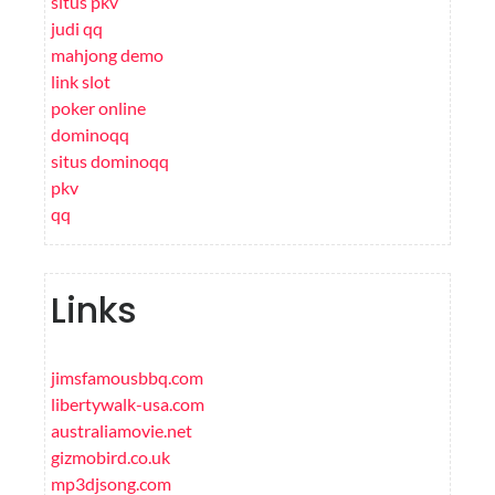
situs pkv
judi qq
mahjong demo
link slot
poker online
dominoqq
situs dominoqq
pkv
qq
Links
jimsfamousbbq.com
libertywalk-usa.com
australiamovie.net
gizmobird.co.uk
mp3djsong.com