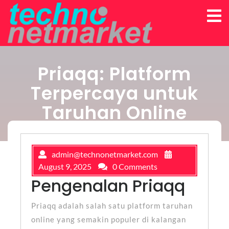
Skip
O
to
M
content
Priaqq: Platform
Terpercaya untuk
Taruhan Online
admin@technonetmarket.com
August 9, 2025
0 Comments
Pengenalan Priaqq
Priaqq adalah salah satu platform taruhan
online yang semakin populer di kalangan