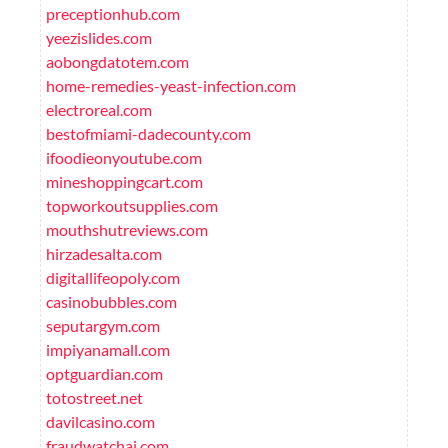
preceptionhub.com
yeezislides.com
aobongdatotem.com
home-remedies-yeast-infection.com
electroreal.com
bestofmiami-dadecounty.com
ifoodieonyoutube.com
mineshoppingcart.com
topworkoutsupplies.com
mouthshutreviews.com
hirzadesalta.com
digitallifeopoly.com
casinobubbles.com
seputargym.com
impiyanamall.com
optguardian.com
totostreet.net
davilcasino.com
fraudwatchai.com