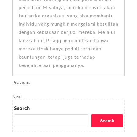
perjudian. Misalnya, mereka menyediakan
tautan ke organisasi yang bisa membantu
individu yang mungkin mengalami kesulitan
dengan kebiasaan berjudi mereka. Melalui
langkah ini, Priaqq menunjukkan bahwa
mereka tidak hanya peduli terhadap
keuntungan, tetapi juga terhadap
kesejahteraan penggunanya.
Post
Previous
Previous
Post
navigation
Next
Next
Post
Search
Search