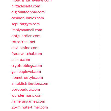
hirzadesalta.com
digitallifeopoly.com
casinobubbles.com
seputargym.com
impiyanamall.com
optguardian.com
totostreet.net
davilcasino.com
fraudwatchai.com
aem-x.com
cryptooblogs.com
gameuplevel.com
homethestyle.com
amuldistribution.com
borobuddur.com
wundermusic.com
gamefungames.com
25-minute-timer.com