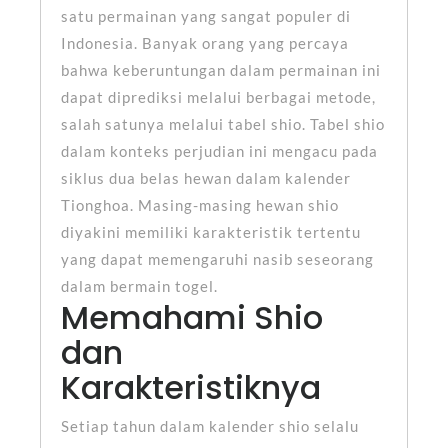
satu permainan yang sangat populer di
Indonesia. Banyak orang yang percaya
bahwa keberuntungan dalam permainan ini
dapat diprediksi melalui berbagai metode,
salah satunya melalui tabel shio. Tabel shio
dalam konteks perjudian ini mengacu pada
siklus dua belas hewan dalam kalender
Tionghoa. Masing-masing hewan shio
diyakini memiliki karakteristik tertentu
yang dapat memengaruhi nasib seseorang
dalam bermain togel.
Memahami Shio
dan
Karakteristiknya
Setiap tahun dalam kalender shio selalu