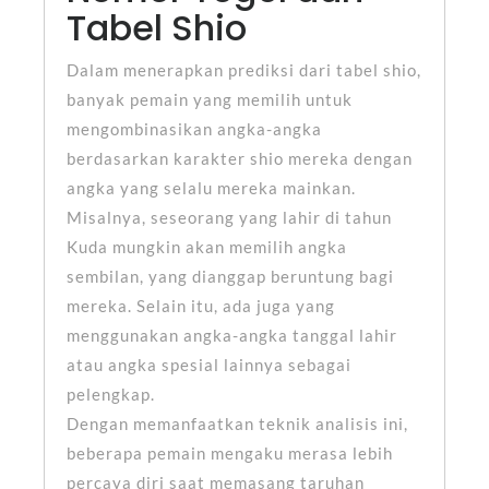
Tabel Shio
Dalam menerapkan prediksi dari tabel shio,
banyak pemain yang memilih untuk
mengombinasikan angka-angka
berdasarkan karakter shio mereka dengan
angka yang selalu mereka mainkan.
Misalnya, seseorang yang lahir di tahun
Kuda mungkin akan memilih angka
sembilan, yang dianggap beruntung bagi
mereka. Selain itu, ada juga yang
menggunakan angka-angka tanggal lahir
atau angka spesial lainnya sebagai
pelengkap.
Dengan memanfaatkan teknik analisis ini,
beberapa pemain mengaku merasa lebih
percaya diri saat memasang taruhan