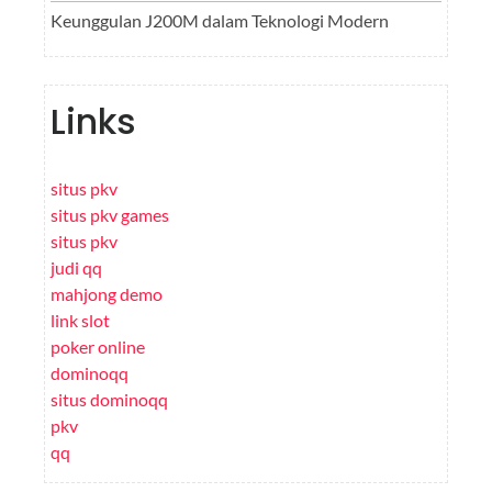
Keunggulan J200M dalam Teknologi Modern
Links
situs pkv
situs pkv games
situs pkv
judi qq
mahjong demo
link slot
poker online
dominoqq
situs dominoqq
pkv
qq