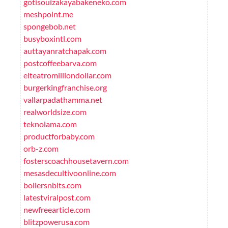
gotisouizakayabakeneko.com
meshpoint.me
spongebob.net
busyboxintl.com
auttayanratchapak.com
postcoffeebarva.com
elteatromilliondollar.com
burgerkingfranchise.org
vallarpadathamma.net
realworldsize.com
teknolama.com
productforbaby.com
orb-z.com
fosterscoachhousetavern.com
mesasdecultivoonline.com
boilersnbits.com
latestviralpost.com
newfreearticle.com
blitzpowerusa.com