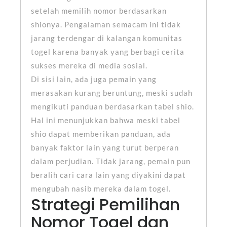
setelah memilih nomor berdasarkan
shionya. Pengalaman semacam ini tidak
jarang terdengar di kalangan komunitas
togel karena banyak yang berbagi cerita
sukses mereka di media sosial.
Di sisi lain, ada juga pemain yang
merasakan kurang beruntung, meski sudah
mengikuti panduan berdasarkan tabel shio.
Hal ini menunjukkan bahwa meski tabel
shio dapat memberikan panduan, ada
banyak faktor lain yang turut berperan
dalam perjudian. Tidak jarang, pemain pun
beralih cari cara lain yang diyakini dapat
mengubah nasib mereka dalam togel.
Strategi Pemilihan
Nomor Togel dan