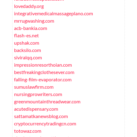
lovedaddy.org
integrativemedicalmassageplano.com
mrrugwashing.com
acb-bankia.com
flash-es.net
upshak.com
backsilo.com
siviralqq.com
impressionresorthoian.com
bestfreakingclothesever.com
falling-film-evaporator.com
sumuslawfirm.com
nursingprowriters.com
greenmountainthreadwear.com
acutedispensary.com
sattamatkanewsblog.com
cryptocurrencytradingcn.com
totowaz.com