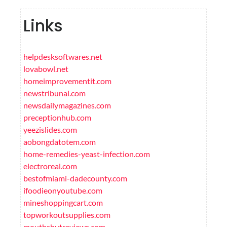
Links
helpdesksoftwares.net
lovabowl.net
homeimprovementit.com
newstribunal.com
newsdailymagazines.com
preceptionhub.com
yeezislides.com
aobongdatotem.com
home-remedies-yeast-infection.com
electroreal.com
bestofmiami-dadecounty.com
ifoodieonyoutube.com
mineshoppingcart.com
topworkoutsupplies.com
mouthshutreviews.com