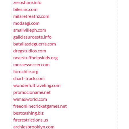
zeroshare.info
bilesinc.com
milaretreatnz.com
modaagi.com
smallvilleph.com
galiciasuroeste.info
batallasdeguerra.com
dregstudios.com
neatstuffhelpskids.org
moraessoccer.com
forochile.org
chart-track.com
wonderfultraveling.com
promocioname.net
wimaxworld.com
freeonlinecricketgames.net
bestcashing.biz
firerestrictions.us
archiesbrooklyn.com