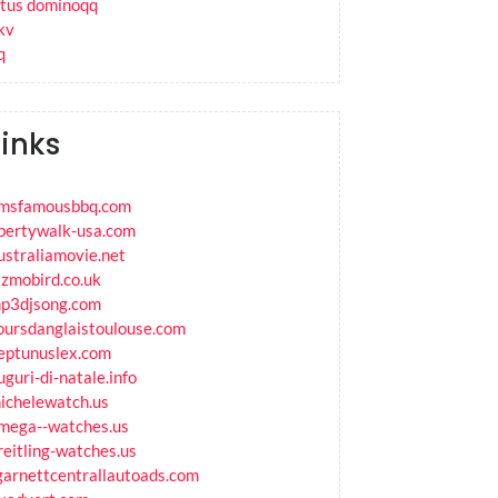
itus dominoqq
kv
q
Links
imsfamousbbq.com
ibertywalk-usa.com
ustraliamovie.net
izmobird.co.uk
p3djsong.com
oursdanglaistoulouse.com
eptunuslex.com
uguri-di-natale.info
ichelewatch.us
mega--watches.us
reitling-watches.us
garnettcentrallautoads.com