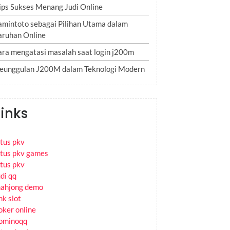
ips Sukses Menang Judi Online
amintoto sebagai Pilihan Utama dalam
aruhan Online
ara mengatasi masalah saat login j200m
eunggulan J200M dalam Teknologi Modern
Links
itus pkv
itus pkv games
itus pkv
udi qq
ahjong demo
ink slot
oker online
ominoqq