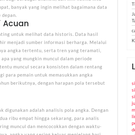
T
pat, banyak yang ingin melihat bagaimana data
J
e depan.
T
i Acuan
c
ing untuk melihat data historis. Data hasil
K
ir menjadi sumber informasi berharga. Melalui
nya angka tertentu, serta tren yang teramati,
n apa yang mungkin muncul dalam periode
tentu muncul secara konsisten dalam rentang
agi para pemain untuk memasukkan angka
tahun berikutnya, dengan harapan pola tersebut
s
s
s
j
m
ak digunakan adalah analisis pola angka. Dengan
l
dua ribu empat hingga sekarang, para analis
p
sering muncul dan mencocokkan dengan waktu-
d
nya, angka yang sering keluar menjelang hari