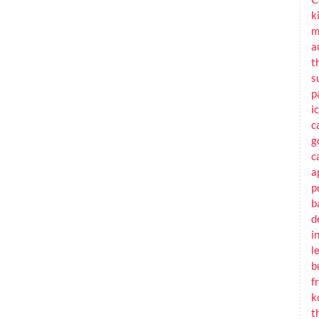
k
m
a
t
s
p
i
c
g
c
a
p
b
d
i
l
b
f
k
t