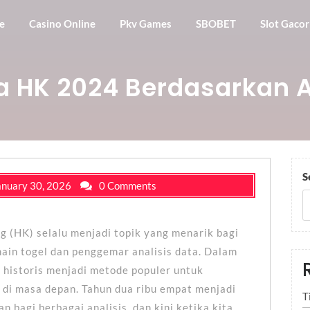
e
Casino Online
Pkv Games
SBOBET
Slot Gacor
ta HK 2024 Berdasarkan A
S
anuary 30, 2026
0 Comments
g (HK) selalu menjadi topik yang menarik bagi
ain togel dan penggemar analisis data. Dalam
a historis menjadi metode populer untuk
 di masa depan. Tahun dua ribu empat menjadi
T
 bagi berbagai analisis, dan kini ketika kita