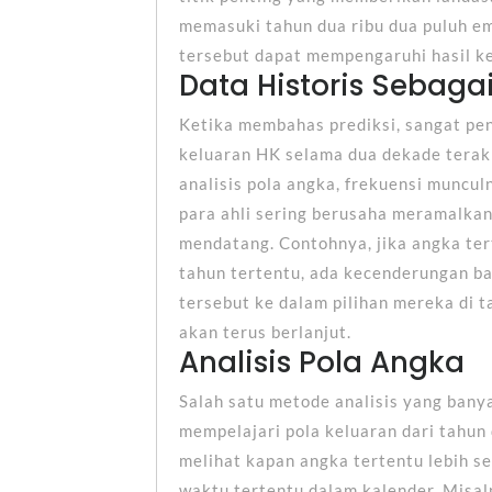
memasuki tahun dua ribu dua puluh em
tersebut dapat mempengaruhi hasil k
Data Historis Sebaga
Ketika membahas prediksi, sangat pent
keluaran HK selama dua dekade terakh
analisis pola angka, frekuensi muncul
para ahli sering berusaha meramalka
mendatang. Contohnya, jika angka ter
tahun tertentu, ada kecenderungan b
tersebut ke dalam pilihan mereka di 
akan terus berlanjut.
Analisis Pola Angka
Salah satu metode analisis yang bany
mempelajari pola keluaran dari tahun 
melihat kapan angka tertentu lebih 
waktu tertentu dalam kalender. Misal