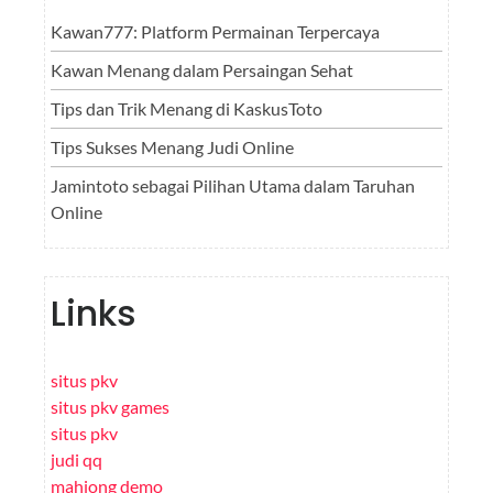
Kawan777: Platform Permainan Terpercaya
Kawan Menang dalam Persaingan Sehat
Tips dan Trik Menang di KaskusToto
Tips Sukses Menang Judi Online
Jamintoto sebagai Pilihan Utama dalam Taruhan
Online
Links
situs pkv
situs pkv games
situs pkv
judi qq
mahjong demo