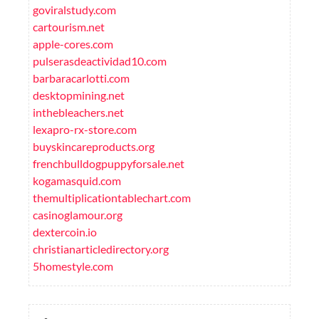
goviralstudy.com
cartourism.net
apple-cores.com
pulserasdeactividad10.com
barbaracarlotti.com
desktopmining.net
inthebleachers.net
lexapro-rx-store.com
buyskincareproducts.org
frenchbulldogpuppyforsale.net
kogamasquid.com
themultiplicationtablechart.com
casinoglamour.org
dextercoin.io
christianarticledirectory.org
5homestyle.com