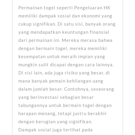
Permainan togel seperti Pengeluaran HK
memiliki dampak sosial dan ekonomi yang
cukup signifikan. Di satu sisi, banyak orang
yang mendapatkan keuntungan finansial
dari permainan ini. Mereka merasa bahwa
dengan bermain togel, mereka memiliki
kesempatan untuk meraih impian yang
mungkin sulit dicapai dengan cara lainnya.
Di sisi lain, ada juga risiko yang besar, di
mana banyak pemain kehilangan uang
dalam jumlah besar. Contohnya, seseorang
yang berinvestasi sebagian besar
tabungannya untuk bermain togel dengan
harapan menang, tetapi justru berakhir
dengan kerugian yang signifikan.
Dampak sosial juga terlihat pada