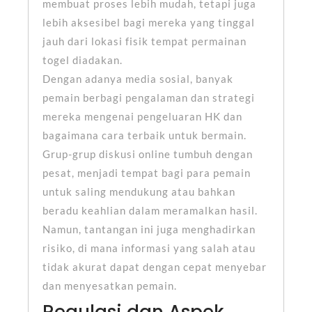
membuat proses lebih mudah, tetapi juga
lebih aksesibel bagi mereka yang tinggal
jauh dari lokasi fisik tempat permainan
togel diadakan.
Dengan adanya media sosial, banyak
pemain berbagi pengalaman dan strategi
mereka mengenai pengeluaran HK dan
bagaimana cara terbaik untuk bermain.
Grup-grup diskusi online tumbuh dengan
pesat, menjadi tempat bagi para pemain
untuk saling mendukung atau bahkan
beradu keahlian dalam meramalkan hasil.
Namun, tantangan ini juga menghadirkan
risiko, di mana informasi yang salah atau
tidak akurat dapat dengan cepat menyebar
dan menyesatkan pemain.
Regulasi dan Aspek