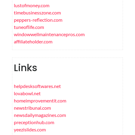
lustofmoney.com
timebusinesszone.com
peppers-reflection.com
tuneoflife.com
windowwellmaintenancepros.com
affiliateholder.com
Links
helpdesksoftwares.net
lovabowl.net
homeimprovementit.com
newstribunal.com
newsdailymagazines.com
preceptionhub.com
yeezislides.com