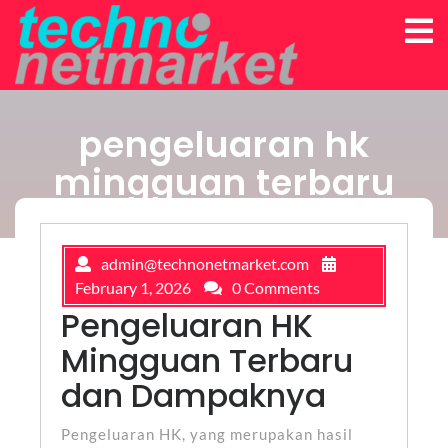
Skip
O
to
M
content
pengeluaran hk
mingguan terbaru
admin@technonetmarket.com
February 1, 2026
0 Comments
Pengeluaran HK
Mingguan Terbaru
dan Dampaknya
Pengeluaran HK, yang merupakan hasil