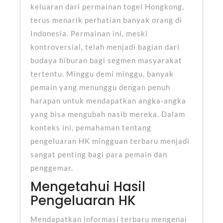
keluaran dari permainan togel Hongkong,
terus menarik perhatian banyak orang di
Indonesia. Permainan ini, meski
kontroversial, telah menjadi bagian dari
budaya hiburan bagi segmen masyarakat
tertentu. Minggu demi minggu, banyak
pemain yang menunggu dengan penuh
harapan untuk mendapatkan angka-angka
yang bisa mengubah nasib mereka. Dalam
konteks ini, pemahaman tentang
pengeluaran HK mingguan terbaru menjadi
sangat penting bagi para pemain dan
penggemar.
Mengetahui Hasil
Pengeluaran HK
Mendapatkan informasi terbaru mengenai