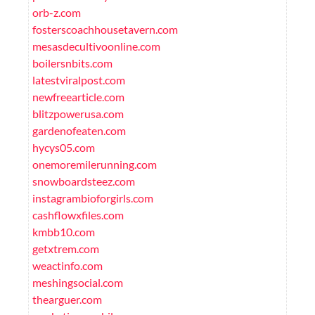
orb-z.com
fosterscoachhousetavern.com
mesasdecultivoonline.com
boilersnbits.com
latestviralpost.com
newfreearticle.com
blitzpowerusa.com
gardenofeaten.com
hycys05.com
onemoremilerunning.com
snowboardsteez.com
instagrambioforgirls.com
cashflowxfiles.com
kmbb10.com
getxtrem.com
weactinfo.com
meshingsocial.com
thearguer.com