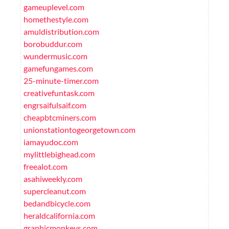
gameuplevel.com
homethestyle.com
amuldistribution.com
borobuddur.com
wundermusic.com
gamefungames.com
25-minute-timer.com
creativefuntask.com
engrsaifulsaif.com
cheapbtcminers.com
unionstationtogeorgetown.com
iamayudoc.com
mylittlebighead.com
freealot.com
asahiweekly.com
supercleanut.com
bedandbicycle.com
heraldcalifornia.com
graphicmonkeys.com