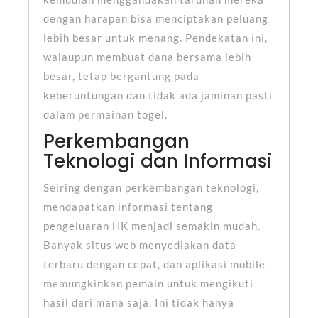
dengan harapan bisa menciptakan peluang
lebih besar untuk menang. Pendekatan ini,
walaupun membuat dana bersama lebih
besar, tetap bergantung pada
keberuntungan dan tidak ada jaminan pasti
dalam permainan togel.
Perkembangan
Teknologi dan Informasi
Seiring dengan perkembangan teknologi,
mendapatkan informasi tentang
pengeluaran HK menjadi semakin mudah.
Banyak situs web menyediakan data
terbaru dengan cepat, dan aplikasi mobile
memungkinkan pemain untuk mengikuti
hasil dari mana saja. Ini tidak hanya