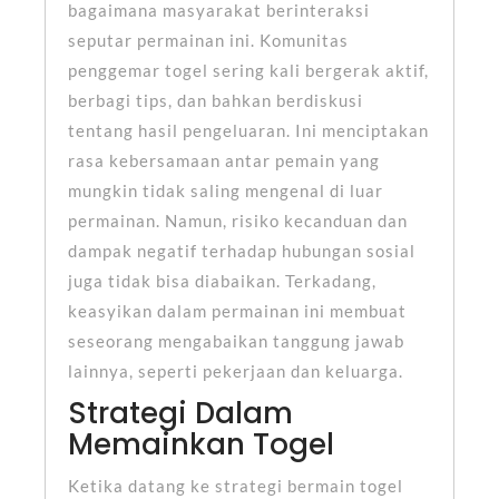
bagaimana masyarakat berinteraksi
seputar permainan ini. Komunitas
penggemar togel sering kali bergerak aktif,
berbagi tips, dan bahkan berdiskusi
tentang hasil pengeluaran. Ini menciptakan
rasa kebersamaan antar pemain yang
mungkin tidak saling mengenal di luar
permainan. Namun, risiko kecanduan dan
dampak negatif terhadap hubungan sosial
juga tidak bisa diabaikan. Terkadang,
keasyikan dalam permainan ini membuat
seseorang mengabaikan tanggung jawab
lainnya, seperti pekerjaan dan keluarga.
Strategi Dalam
Memainkan Togel
Ketika datang ke strategi bermain togel