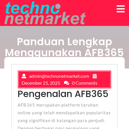
Skip
O
to
M
content
Panduan Lengkap
Menggunakan AFB365
admin@technonetmarket.com
December 21, 2025
0 Comments
Pengenalan AFB365
AFB365 merupakan platform taruhan
online yang telah mendapatkan popularitas
yang signifikan di kalangan para penjudi.
Dengan berbagai opsi permainan yang