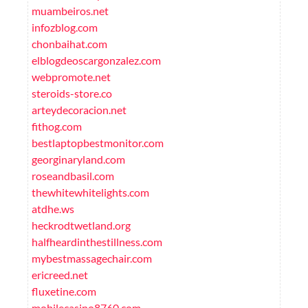
muambeiros.net
infozblog.com
chonbaihat.com
elblogdeoscargonzalez.com
webpromote.net
steroids-store.co
arteydecoracion.net
fithog.com
bestlaptopbestmonitor.com
georginaryland.com
roseandbasil.com
thewhitewhitelights.com
atdhe.ws
heckrodtwetland.org
halfheardinthestillness.com
mybestmassagechair.com
ericreed.net
fluxetine.com
mobilecasino8760.com