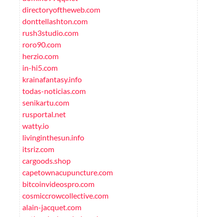
directoryoftheweb.com
donttellashton.com
rush3studio.com
roro90.com
herzio.com
in-hi5.com
krainafantasy.info
todas-noticias.com
senikartu.com
rusportal.net
watty.io
livinginthesun.info
itsriz.com
cargoods.shop
capetownacupuncture.com
bitcoinvideospro.com
cosmiccrowcollective.com
alain-jacquet.com