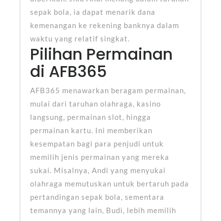
sepak bola, ia dapat menarik dana
kemenangan ke rekening banknya dalam
waktu yang relatif singkat.
Pilihan Permainan
di AFB365
AFB365 menawarkan beragam permainan,
mulai dari taruhan olahraga, kasino
langsung, permainan slot, hingga
permainan kartu. Ini memberikan
kesempatan bagi para penjudi untuk
memilih jenis permainan yang mereka
sukai. Misalnya, Andi yang menyukai
olahraga memutuskan untuk bertaruh pada
pertandingan sepak bola, sementara
temannya yang lain, Budi, lebih memilih