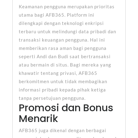
Keamanan pengguna merupakan prioritas
utama bagi AFB365. Platform ini
dilengkapi dengan teknologi enkripsi
terbaru untuk melindungi data pribadi dan
transaksi keuangan pengguna. Hal ini
memberikan rasa aman bagi pengguna
seperti Andi dan Budi saat bertransaksi
atau bermain di situs. Bagi mereka yang
khawatir tentang privasi, AFB365
berkomitmen untuk tidak membagikan
informasi pribadi kepada pihak ketiga
tanpa persetujuan pengguna.
Promosi dan Bonus
Menarik
AFB365 juga dikenal dengan berbagai