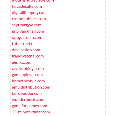
hirzadesalta.com
digitallifeopoly.com
casinobubbles.com
seputargym.com
impiyanamall.com
optguardian.com
totostreet.net
davilcasino.com
fraudwatchai.com
aem-x.com
cryptooblogs.com
gameuplevel.com
homethestyle.com
amuldistribution.com
borobuddur.com
wundermusic.com
gamefungames.com
25-minute-timer.com