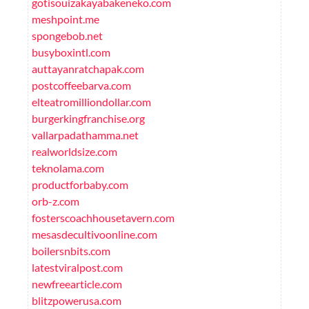
gotisouizakayabakeneko.com
meshpoint.me
spongebob.net
busyboxintl.com
auttayanratchapak.com
postcoffeebarva.com
elteatromilliondollar.com
burgerkingfranchise.org
vallarpadathamma.net
realworldsize.com
teknolama.com
productforbaby.com
orb-z.com
fosterscoachhousetavern.com
mesasdecultivoonline.com
boilersnbits.com
latestviralpost.com
newfreearticle.com
blitzpowerusa.com