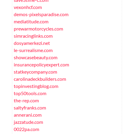
vexonhcf.com
demos-pixelsparadise.com
mediatitude.com
prewarmotorcycles.com
simracinglinks.com
dosyamerkezi.net
le-surrealisme.com
showcasebeauty.com
insurancepolicyexpert.com
statkeycompany.com
carolinadeckbuilders.com
topinvestingblog.com
top50tools.com
the-rep.com
saltyfranks.com
annerani.com
jazzatude.com
0022pa.com