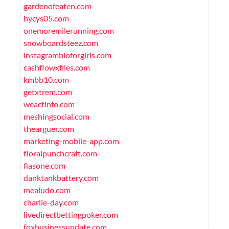
gardenofeaten.com
hycys05.com
onemoremilerunning.com
snowboardsteez.com
instagrambioforgirls.com
cashflowxfiles.com
kmbb10.com
getxtrem.com
weactinfo.com
meshingsocial.com
thearguer.com
marketing-mobile-app.com
floralpunchcraft.com
fiasone.com
danktankbattery.com
mealudo.com
charlie-day.com
livedirectbettingpoker.com
foxbusinessupdate.com