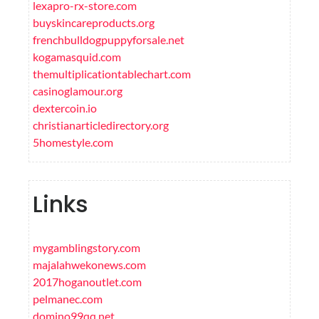
lexapro-rx-store.com
buyskincareproducts.org
frenchbulldogpuppyforsale.net
kogamasquid.com
themultiplicationtablechart.com
casinoglamour.org
dextercoin.io
christianarticledirectory.org
5homestyle.com
Links
mygamblingstory.com
majalahwekonews.com
2017hoganoutlet.com
pelmanec.com
domino99qq.net