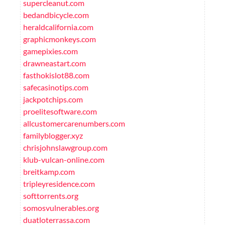
supercleanut.com
bedandbicycle.com
heraldcalifornia.com
graphicmonkeys.com
gamepixies.com
drawneastart.com
fasthokislot88.com
safecasinotips.com
jackpotchips.com
proelitesoftware.com
allcustomercarenumbers.com
familyblogger.xyz
chrisjohnslawgroup.com
klub-vulcan-online.com
breitkamp.com
tripleyresidence.com
softtorrents.org
somosvulnerables.org
duatloterrassa.com