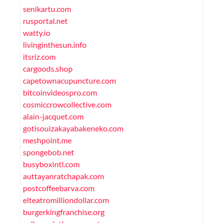
senikartu.com
rusportal.net
watty.io
livinginthesun.info
itsriz.com
cargoods.shop
capetownacupuncture.com
bitcoinvideospro.com
cosmiccrowcollective.com
alain-jacquet.com
gotisouizakayabakeneko.com
meshpoint.me
spongebob.net
busyboxintl.com
auttayanratchapak.com
postcoffeebarva.com
elteatromilliondollar.com
burgerkingfranchise.org