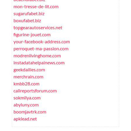
mon-tresse-de-lit.com
sugarufabet.biz
boxufabet.biz
topgearautoservices.net
figurine-jouet.com
your-facebook-address.com
perroquet-ma-passion.com
modrenlivinghome.com
instadatahelpainews.com
geekdailies.com
merchrain.com
kmbb28.com
callreportsforum.com
sokmilya.com
abyluny.com
boomjavtrk.com
apklead.net