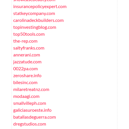
insurancepolicyexpert.com
statkeycompany.com
carolinadeckbuilders.com
topinvestingblog.com
top50tools.com
the-rep.com
saltyfranks.com
annerani.com
jazzatude.com
0022pa.com
zeroshare.info
bilesinc.com
milaretreatnz.com
modaagi.com
smallvilleph.com
galiciasuroeste.info
batallasdeguerra.com
dregstudios.com