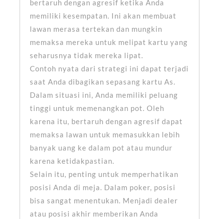
bertaruh dengan agresif ketika Anda
memiliki kesempatan. Ini akan membuat
lawan merasa tertekan dan mungkin
memaksa mereka untuk melipat kartu yang
seharusnya tidak mereka lipat.
Contoh nyata dari strategi ini dapat terjadi
saat Anda dibagikan sepasang kartu As.
Dalam situasi ini, Anda memiliki peluang
tinggi untuk memenangkan pot. Oleh
karena itu, bertaruh dengan agresif dapat
memaksa lawan untuk memasukkan lebih
banyak uang ke dalam pot atau mundur
karena ketidakpastian.
Selain itu, penting untuk memperhatikan
posisi Anda di meja. Dalam poker, posisi
bisa sangat menentukan. Menjadi dealer
atau posisi akhir memberikan Anda