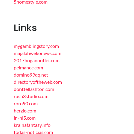
5homestyle.com
Links
mygamblingstory.com
majalahwekonews.com
2017hoganoutlet.com
pelmanec.com
domino99qq.net
directoryoftheweb.com
donttellashton.com
rush3studio.com
roro90.com
herzio.com
in-hi5.com
krainafantasy.info
todas-noticias.com