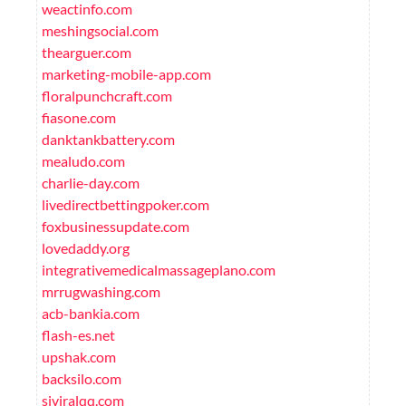
weactinfo.com
meshingsocial.com
thearguer.com
marketing-mobile-app.com
floralpunchcraft.com
fiasone.com
danktankbattery.com
mealudo.com
charlie-day.com
livedirectbettingpoker.com
foxbusinessupdate.com
lovedaddy.org
integrativemedicalmassageplano.com
mrrugwashing.com
acb-bankia.com
flash-es.net
upshak.com
backsilo.com
siviralqq.com