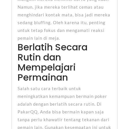
Namun, jika mereka terlihat cemas atau
menghindari kontak mata, bisa jadi mereka
sedang bluffing. Oleh karena itu, penting
untuk tetap fokus dan mengamati reaksi
pemain lain di meja.
Berlatih Secara
Rutin dan
Mempelajari
Permainan
Salah satu cara terbaik untuk
meningkatkan kemampuan bermain poker
adalah dengan berlatih secara rutin. Di
PakarQQ, Anda bisa bermain kapan saja
tanpa perlu khawatir tentang tekanan dari
pemain lain. Gunakan kesempatan ini untuk