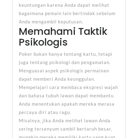
keuntungan karena Anda dapat melihat
bagaimana pemain lain bertindak sebelum
Anda mengambil keputusan.
Memahami Taktik
Psikologis
Poker bukan hanya tentang kartu, tetapi
juga tentang psikologi dan pengamatan.
Menguasai aspek psikologis permainan
dapat memberi Anda keunggulan.
Mempelajari cara membaca ekspresi wajah
dan bahasa tubuh lawan dapat membantu
Anda menentukan apakah mereka merasa
percaya diri atau ragu.
Misalnya, jika Anda melihat lawan Anda
sering tersenyum sambil bertaruh besar,
mungkin mereka memiliki kartu yang kuat.