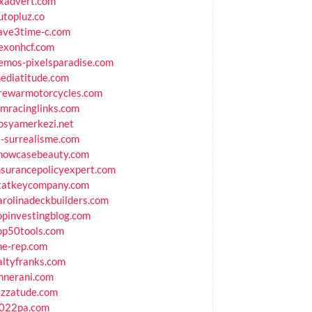
ixadvert.com
utopluz.co
ave3time-c.com
exonhcf.com
emos-pixelsparadise.com
ediatitude.com
rewarmotorcycles.com
imracinglinks.com
osyamerkezi.net
e-surrealisme.com
howcasebeauty.com
nsurancepolicyexpert.com
tatkeycompany.com
arolinadeckbuilders.com
opinvestingblog.com
op50tools.com
he-rep.com
altyfranks.com
nnerani.com
azzatude.com
022pa.com