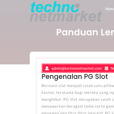
Skip
to
Hom
content
Panduan Len
admin@technonetmarket.com
N
Pengenalan PG Slot
Bermain slot menjadi salah satu pilih
kasino, terutama bagi mereka yang i
menghibur. PG Slot merupakan salah 
menawarkan beragam tema serta game
menawan dan fitur-fitur inovatif, PG 