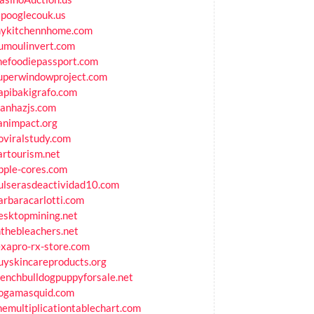
ipooglecouk.us
ykitchennhome.com
umoulinvert.com
hefoodiepassport.com
uperwindowproject.com
apibakigrafo.com
canhazjs.com
animpact.org
oviralstudy.com
artourism.net
pple-cores.com
ulserasdeactividad10.com
arbaracarlotti.com
esktopmining.net
nthebleachers.net
exapro-rx-store.com
uyskincareproducts.org
renchbulldogpuppyforsale.net
ogamasquid.com
hemultiplicationtablechart.com