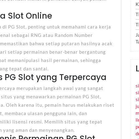
K
 Slot Online
T
T
di PG Slot, penting untuk memahami cara kerja
J
dikenal sebagai RNG atau Random Number
T
k memastikan bahwa setiap putaran hasilnya acak
l dari setiap permainan benar-benar bergantung
pat memanipulasi hasil permainan, sehingga
ang tepat dan santai.
s PG Slot yang Terpercaya
s
ercaya merupakan langkah awal yang sangat
s
k situs yang menawarkan permainan PG Slot,
s
. Oleh karena itu, pemain harus melakukan riset
j
m
ut, membaca ulasan pengguna lain, dan
l
iki lisensi resmi. Memilih situs yang tepat
p
n yang aman dan menyenangkan.
d
enis Permainan PG Slot