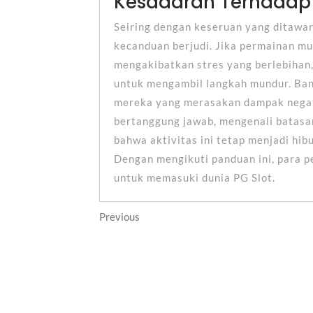
Kesadaran Terhada
Seiring dengan keseruan yang ditawar
kecanduan berjudi. Jika permainan mu
mengakibatkan stres yang berlebihan,
untuk mengambil langkah mundur. Ba
mereka yang merasakan dampak negati
bertanggung jawab, mengenali batasa
bahwa aktivitas ini tetap menjadi hibu
Dengan mengikuti panduan ini, para 
untuk memasuki dunia PG Slot.
Post
Previous
Previous
navigation
Post