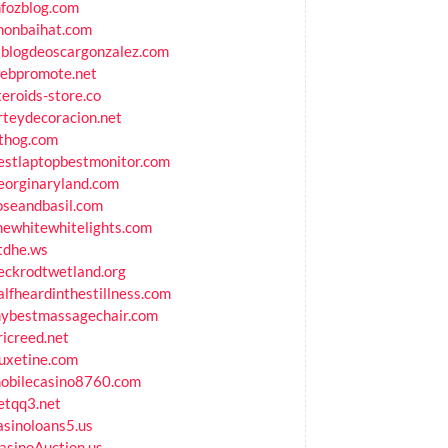
nfozblog.com
honbaihat.com
lblogdeoscargonzalez.com
ebpromote.net
teroids-store.co
rteydecoracion.net
ithog.com
estlaptopbestmonitor.com
eorginaryland.com
oseandbasil.com
hewhitewhitelights.com
tdhe.ws
eckrodtwetland.org
alfheardinthestillness.com
ybestmassagechair.com
ricreed.net
luxetine.com
obilecasino8760.com
etqq3.net
asinoloans5.us
asinoAuction.us