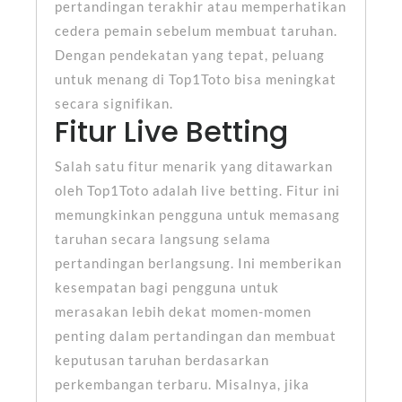
pertandingan terakhir atau memperhatikan
cedera pemain sebelum membuat taruhan.
Dengan pendekatan yang tepat, peluang
untuk menang di Top1Toto bisa meningkat
secara signifikan.
Fitur Live Betting
Salah satu fitur menarik yang ditawarkan
oleh Top1Toto adalah live betting. Fitur ini
memungkinkan pengguna untuk memasang
taruhan secara langsung selama
pertandingan berlangsung. Ini memberikan
kesempatan bagi pengguna untuk
merasakan lebih dekat momen-momen
penting dalam pertandingan dan membuat
keputusan taruhan berdasarkan
perkembangan terbaru. Misalnya, jika