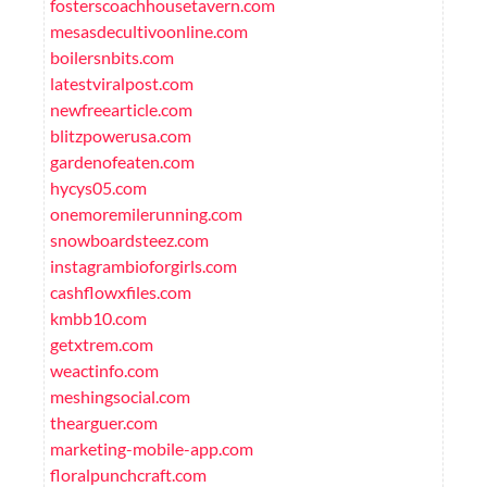
fosterscoachhousetavern.com
mesasdecultivoonline.com
boilersnbits.com
latestviralpost.com
newfreearticle.com
blitzpowerusa.com
gardenofeaten.com
hycys05.com
onemoremilerunning.com
snowboardsteez.com
instagrambioforgirls.com
cashflowxfiles.com
kmbb10.com
getxtrem.com
weactinfo.com
meshingsocial.com
thearguer.com
marketing-mobile-app.com
floralpunchcraft.com