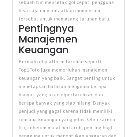
sebuah tim mencetak gol cepat, pengguna
bisa saja memanfaatkan momentum
tersebut untuk memasang taruhan baru.
Pentingnya
Manajemen
Keuangan
Bermain di platform taruhan seperti
Top1Toto juga memerlukan manajemen
keuangan yang baik. Sangat penting untuk
menetapkan batasan mengenai berapa
banyak yang akan dipertaruhkan dan
berapa banyak yang siap hilang. Banyak
penjudi yang gagal karena tidak memiliki
rencana keuangan yang jelas. Oleh karena
itu, sebelum mulai bertaruh, penting bagi
pengguna untuk menentukan anggaran dan