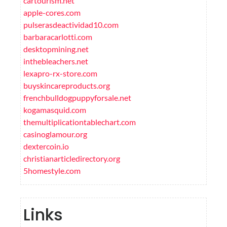
cartourism.net
apple-cores.com
pulserasdeactividad10.com
barbaracarlotti.com
desktopmining.net
inthebleachers.net
lexapro-rx-store.com
buyskincareproducts.org
frenchbulldogpuppyforsale.net
kogamasquid.com
themultiplicationtablechart.com
casinoglamour.org
dextercoin.io
christianarticledirectory.org
5homestyle.com
Links