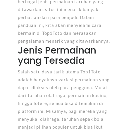
berbagai jenis permainan taruhan yang
ditawarkan, situs ini menarik banyak
perhatian dari para penjudi. Dalam
panduan ini, kita akan menyelami cara
bermain di Top1Toto dan merasakan
pengalaman menarik yang ditawarkannya.
Jenis Permainan
yang Tersedia
Salah satu daya tarik utama Top1Toto
adalah banyaknya variasi permainan yang
dapat diakses oleh para pengguna. Mulai
dari taruhan olahraga, permainan kasino,
hingga lotere, semua bisa ditemukan di
platform ini. Misalnya, bagi mereka yang
menyukai olahraga, taruhan sepak bola
menjadi pilihan populer untuk bisa ikut