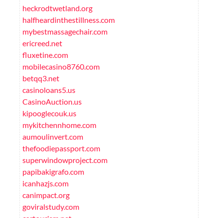
heckrodtwetland.org
halfheardinthestillness.com
mybestmassagechair.com
ericreed.net
fluxetine.com
mobilecasino8760.com
betqq3.net
casinoloans5.us
CasinoAuction.us
kipooglecouk.us
mykitchennhome.com
aumoulinvert.com
thefoodiepassport.com
superwindowproject.com
papibakigrafo.com
icanhazjs.com
canimpact.org
goviralstudy.com