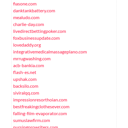
fiasone.com
danktankbattery.com
mealudo.com
charlie-day.com
livedirectbettingpoker.com
foxbusinessupdate.com
lovedaddy.org
integrativemedicalmassageplano.com
mrrugwashing.com
acb-bankia.com
flash-es.net
upshak.com
backsilo.com
siviralqq.com
impressionresorthoian.com
bestfreakingclothesever.com
falling-film-evaporator.com
sumuslawfirm.com
nursingprowriters.com