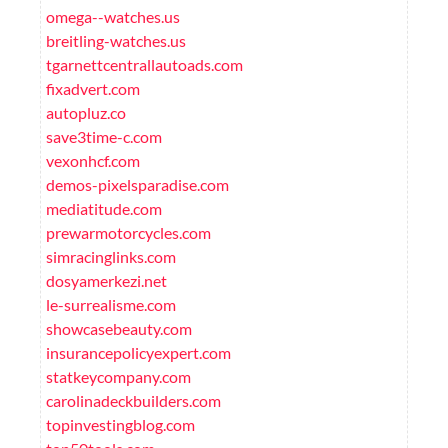
omega--watches.us
breitling-watches.us
tgarnettcentrallautoads.com
fixadvert.com
autopluz.co
save3time-c.com
vexonhcf.com
demos-pixelsparadise.com
mediatitude.com
prewarmotorcycles.com
simracinglinks.com
dosyamerkezi.net
le-surrealisme.com
showcasebeauty.com
insurancepolicyexpert.com
statkeycompany.com
carolinadeckbuilders.com
topinvestingblog.com