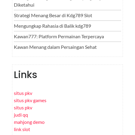
Diketahui
Strategi Menang Besar di Kdg789 Slot
Mengungkap Rahasia di Balik kdg789
Kawan777: Platform Permainan Terpercaya
Kawan Menang dalam Persaingan Sehat
Links
situs pkv
situs pkv games
situs pkv
judi qq
mahjong demo
link slot