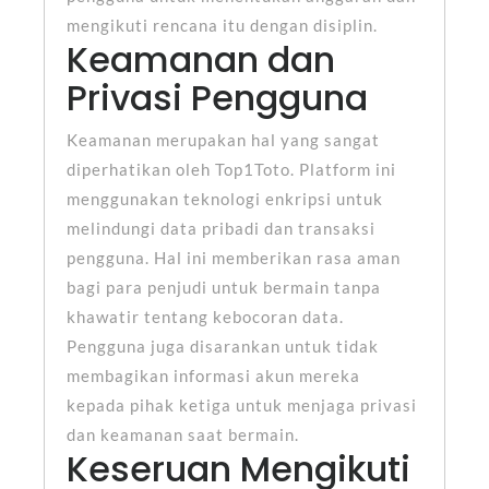
mengikuti rencana itu dengan disiplin.
Keamanan dan
Privasi Pengguna
Keamanan merupakan hal yang sangat
diperhatikan oleh Top1Toto. Platform ini
menggunakan teknologi enkripsi untuk
melindungi data pribadi dan transaksi
pengguna. Hal ini memberikan rasa aman
bagi para penjudi untuk bermain tanpa
khawatir tentang kebocoran data.
Pengguna juga disarankan untuk tidak
membagikan informasi akun mereka
kepada pihak ketiga untuk menjaga privasi
dan keamanan saat bermain.
Keseruan Mengikuti