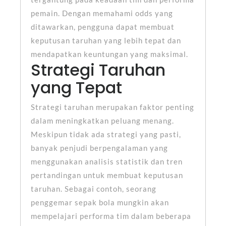
pemain. Dengan memahami odds yang
ditawarkan, pengguna dapat membuat
keputusan taruhan yang lebih tepat dan
mendapatkan keuntungan yang maksimal.
Strategi Taruhan
yang Tepat
Strategi taruhan merupakan faktor penting
dalam meningkatkan peluang menang.
Meskipun tidak ada strategi yang pasti,
banyak penjudi berpengalaman yang
menggunakan analisis statistik dan tren
pertandingan untuk membuat keputusan
taruhan. Sebagai contoh, seorang
penggemar sepak bola mungkin akan
mempelajari performa tim dalam beberapa