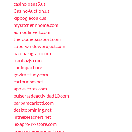
casinoloans5.us
CasinoAuction.us
kipooglecouk.us
mykitchennhome.com
aumoulinvert.com
thefoodiepassport.com
superwindowproject.com
papibakigrafo.com
icanhazjs.com
canimpact.org
goviralstudy.com
cartourism.net
apple-cores.com
pulserasdeactividad10.com
barbaracarlotti.com
desktopmining.net
inthebleachers.net
lexapro-rx-store.com
buyskincareproducts.org