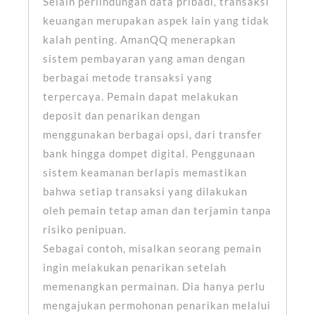
Selain perlindungan data pribadi, transaksi
keuangan merupakan aspek lain yang tidak
kalah penting. AmanQQ menerapkan
sistem pembayaran yang aman dengan
berbagai metode transaksi yang
terpercaya. Pemain dapat melakukan
deposit dan penarikan dengan
menggunakan berbagai opsi, dari transfer
bank hingga dompet digital. Penggunaan
sistem keamanan berlapis memastikan
bahwa setiap transaksi yang dilakukan
oleh pemain tetap aman dan terjamin tanpa
risiko penipuan.
Sebagai contoh, misalkan seorang pemain
ingin melakukan penarikan setelah
memenangkan permainan. Dia hanya perlu
mengajukan permohonan penarikan melalui