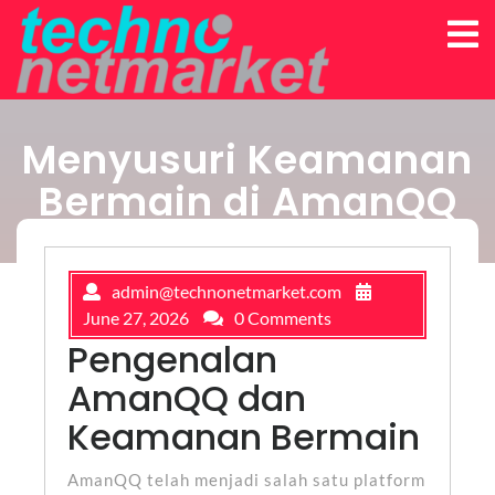
Skip
O
to
M
content
Menyusuri Keamanan
Bermain di AmanQQ
admin@technonetmarket.com
June 27, 2026
0 Comments
Pengenalan
AmanQQ dan
Keamanan Bermain
AmanQQ telah menjadi salah satu platform