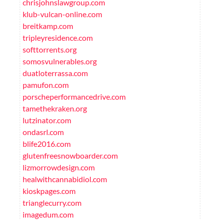
chrisjohnslawgroup.com
klub-vulcan-online.com
breitkamp.com
tripleyresidence.com
softtorrents.org
somosvulnerables.org
duatloterrassa.com
pamufon.com
porscheperformancedrive.com
tamethekraken.org
lutzinator.com
ondasrl.com
blife2016.com
glutenfreesnowboarder.com
lizmorrowdesign.com
healwithcannabidiol.com
kioskpages.com
trianglecurry.com
imagedum.com