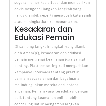
segera memeriksa situasi dan memberikan
advis mengenai langkah-langkah yang
harus diambil, seperti mengubah kata sandi
atau meningkatkan keamanan akun.
Kesadaran dan
Edukasi Pemain
Di samping langkah-langkah yang diambil
oleh AmanQQ, kesadaran dan edukasi
pemain mengenai keamanan juga sangat
penting. Platform sering kali mengadakan
kampanye informasi tentang praktik
bermain secara aman dan bagaimana
melindungi akun mereka dari potensi
ancaman. Pemain yang teredukasi dengan
baik tentang keamanan online lebih
cenderung untuk mengambil langkah