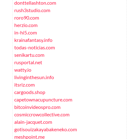
donttellashton.com
rush3studio.com
roro90.com
herzio.com
in-hi5.com
krainafantasy.info
todas-noticias.com
senikartu.com
rusportal.net
watty.io
livinginthesun.info
itsriz.com
cargoods.shop
capetownacupuncture.com
bitcoinvideospro.com
cosmiccrowcollective.com
alain-jacquet.com
gotisouizakayabakeneko.com
meshpoint.me