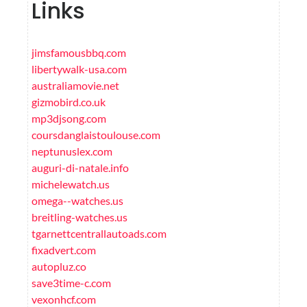
Links
jimsfamousbbq.com
libertywalk-usa.com
australiamovie.net
gizmobird.co.uk
mp3djsong.com
coursdanglaistoulouse.com
neptunuslex.com
auguri-di-natale.info
michelewatch.us
omega--watches.us
breitling-watches.us
tgarnettcentrallautoads.com
fixadvert.com
autopluz.co
save3time-c.com
vexonhcf.com