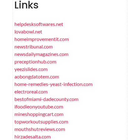
Links
helpdesksoftwares.net
lovabowl.net
homeimprovementit.com
newstribunal.com
newsdailymagazines.com
preceptionhub.com
yeezislides.com
aobongdatotem.com
home-remedies-yeast-infection.com
electroreal.com
bestofmiami-dadecounty.com
ifoodieonyoutube.com
mineshoppingcart.com
topworkoutsupplies.com
mouthshutreviews.com
hirzadesalta.com