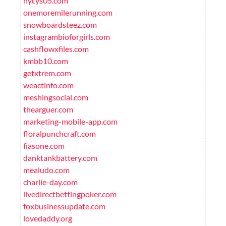
hycys05.com
onemoremilerunning.com
snowboardsteez.com
instagrambioforgirls.com
cashflowxfiles.com
kmbb10.com
getxtrem.com
weactinfo.com
meshingsocial.com
thearguer.com
marketing-mobile-app.com
floralpunchcraft.com
fiasone.com
danktankbattery.com
mealudo.com
charlie-day.com
livedirectbettingpoker.com
foxbusinessupdate.com
lovedaddy.org