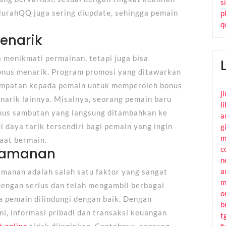
s
MurahQQ juga sering diupdate, sehingga pemain
p
q
enarik
 menikmati permainan, tetapi juga bisa
onus menarik. Program promosi yang ditawarkan
sempatan kepada pemain untuk memperoleh bonus
j
enarik lainnya. Misalnya, seorang pemain baru
l
nus sambutan yang langsung ditambahkan ke
a
i daya tarik tersendiri bagi pemain yang ingin
g
m
aat bermain.
c
yamanan
n
a
eamanan adalah salah satu faktor yang sangat
m
engan serius dan telah mengambil berbagai
o
 pemain dilindungi dengan baik. Dengan
b
i, informasi pribadi dan transaksi keuangan
t