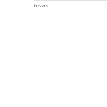
Post
Previous
Previous
navigation
Post