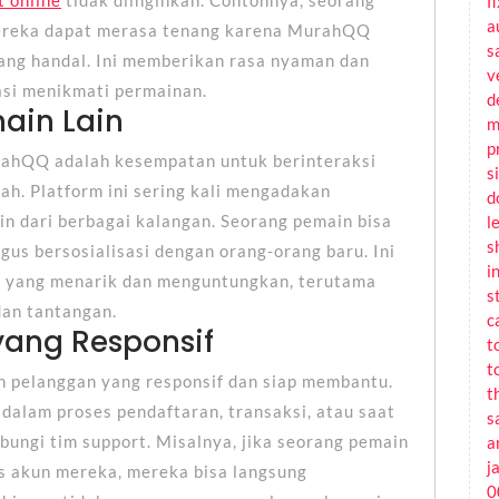
t online
tidak diinginkan. Contohnya, seorang
f
a
mereka dapat merasa tenang karena MurahQQ
s
ng handal. Ini memberikan rasa nyaman dan
v
si menikmati permainan.
d
ain Lain
m
p
rahQQ adalah kesempatan untuk berinteraksi
s
ah. Platform ini sering kali mengadakan
d
 dari berbagai kalangan. Seorang pemain bisa
l
s
gus bersosialisasi dengan orang-orang baru. Ini
i
 yang menarik dan menguntungkan, terutama
s
dan tantangan.
c
ang Responsif
t
t
 pelanggan yang responsif dan siap membantu.
t
dalam proses pendaftaran, transaksi, atau saat
s
ungi tim support. Misalnya, jika seorang pemain
a
j
 akun mereka, mereka bisa langsung
0