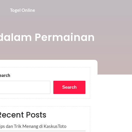
Togel Online
dalam Permainan
earch
Search
Recent Posts
ips dan Trik Menang di KaskusToto