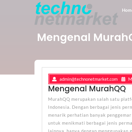
Skip
to
Hom
content
Mengenal Murah
admin@technonetmarket.com
M
Mengenal MurahQQ
MurahQQ merupakan salah satu platfo
Indonesia. Dengan berbagai jenis pe
menarik perhatian banyak penggemar 
untuk menikmati berbagai jenis perma
lainnya, hanya dengan menggunakan 