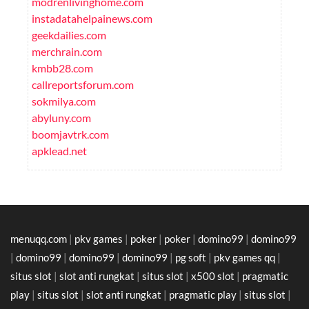
modrenlivinghome.com
instadatahelpainews.com
geekdailies.com
merchrain.com
kmbb28.com
callreportsforum.com
sokmilya.com
abyluny.com
boomjavtrk.com
apklead.net
menuqq.com
|
pkv games
|
poker
|
poker
|
domino99
|
domino99
|
domino99
|
domino99
|
domino99
|
pg soft
|
pkv games qq
|
situs slot
|
slot anti rungkat
|
situs slot
|
x500 slot
|
pragmatic
play
|
situs slot
|
slot anti rungkat
|
pragmatic play
|
situs slot
|