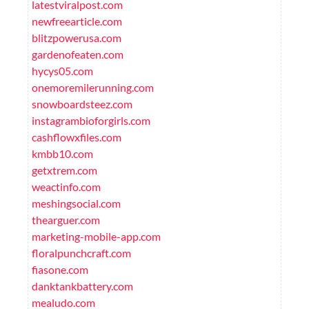
latestviralpost.com
newfreearticle.com
blitzpowerusa.com
gardenofeaten.com
hycys05.com
onemoremilerunning.com
snowboardsteez.com
instagrambioforgirls.com
cashflowxfiles.com
kmbb10.com
getxtrem.com
weactinfo.com
meshingsocial.com
thearguer.com
marketing-mobile-app.com
floralpunchcraft.com
fiasone.com
danktankbattery.com
mealudo.com