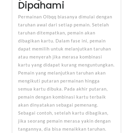
Dipahami
Permainan Olbqq biasanya dimulai dengan
taruhan awal dari setiap pemain. Setelah
taruhan ditempatkan, pemain akan
dibagikan kartu. Dalam fase ini, pemain
dapat memilih untuk melanjutkan taruhan
atau menyerah jika merasa kombinasi
kartu yang didapat kurang menguntungkan.
Pemain yang melanjutkan taruhan akan
mengikuti putaran permainan hingga
semua kartu dibuka. Pada akhir putaran,
pemain dengan kombinasi kartu terbaik
akan dinyatakan sebagai pemenang.
Sebagai contoh, setelah kartu dibagikan,
jika seorang pemain merasa yakin dengan
tangannya, dia bisa menaikkan taruhan.