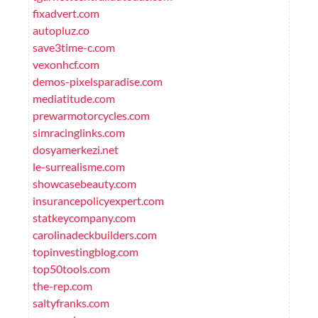
fixadvert.com
autopluz.co
save3time-c.com
vexonhcf.com
demos-pixelsparadise.com
mediatitude.com
prewarmotorcycles.com
simracinglinks.com
dosyamerkezi.net
le-surrealisme.com
showcasebeauty.com
insurancepolicyexpert.com
statkeycompany.com
carolinadeckbuilders.com
topinvestingblog.com
top50tools.com
the-rep.com
saltyfranks.com