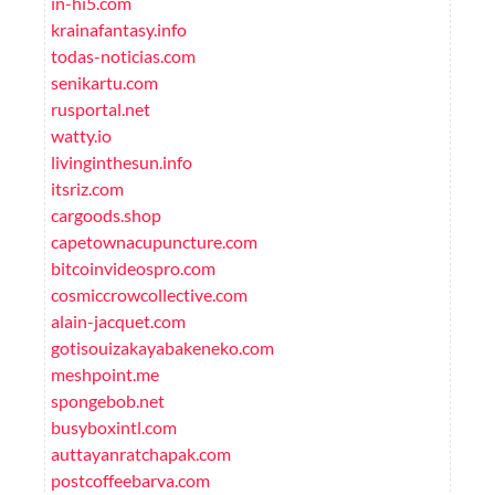
in-hi5.com
krainafantasy.info
todas-noticias.com
senikartu.com
rusportal.net
watty.io
livinginthesun.info
itsriz.com
cargoods.shop
capetownacupuncture.com
bitcoinvideospro.com
cosmiccrowcollective.com
alain-jacquet.com
gotisouizakayabakeneko.com
meshpoint.me
spongebob.net
busyboxintl.com
auttayanratchapak.com
postcoffeebarva.com