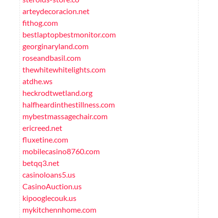
arteydecoracion.net
fithog.com
bestlaptopbestmonitor.com
georginaryland.com
roseandbasil.com
thewhitewhitelights.com
atdhe.ws
heckrodtwetland.org
halfheardinthestillness.com
mybestmassagechair.com
ericreed.net
fluxetine.com
mobilecasino8760.com
betqq3.net
casinoloans5.us
CasinoAuction.us
kipooglecouk.us
mykitchennhome.com