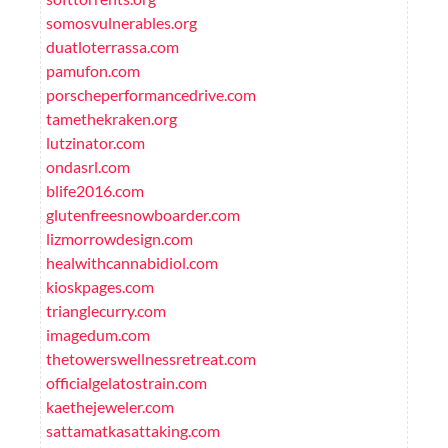
somosvulnerables.org
duatloterrassa.com
pamufon.com
porscheperformancedrive.com
tamethekraken.org
lutzinator.com
ondasrl.com
blife2016.com
glutenfreesnowboarder.com
lizmorrowdesign.com
healwithcannabidiol.com
kioskpages.com
trianglecurry.com
imagedum.com
thetowerswellnessretreat.com
officialgelatostrain.com
kaethejeweler.com
sattamatkasattaking.com