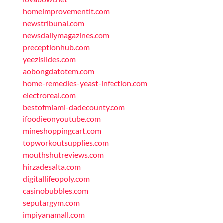
homeimprovementit.com
newstribunal.com
newsdailymagazines.com
preceptionhub.com
yeezislides.com
aobongdatotem.com
home-remedies-yeast-infection.com
electroreal.com
bestofmiami-dadecounty.com
ifoodieonyoutube.com
mineshoppingcart.com
topworkoutsupplies.com
mouthshutreviews.com
hirzadesalta.com
digitallifeopoly.com
casinobubbles.com
seputargym.com
impiyanamall.com