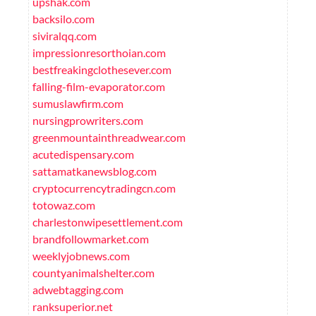
upshak.com
backsilo.com
siviralqq.com
impressionresorthoian.com
bestfreakingclothesever.com
falling-film-evaporator.com
sumuslawfirm.com
nursingprowriters.com
greenmountainthreadwear.com
acutedispensary.com
sattamatkanewsblog.com
cryptocurrencytradingcn.com
totowaz.com
charlestonwipesettlement.com
brandfollowmarket.com
weeklyjobnews.com
countyanimalshelter.com
adwebtagging.com
ranksuperior.net