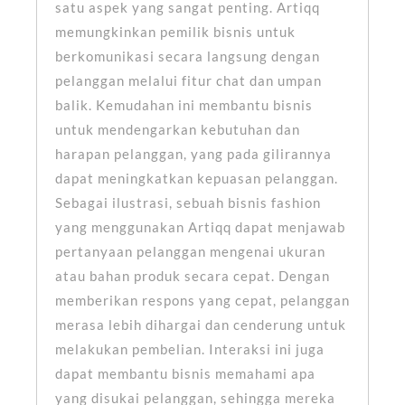
satu aspek yang sangat penting. Artiqq
memungkinkan pemilik bisnis untuk
berkomunikasi secara langsung dengan
pelanggan melalui fitur chat dan umpan
balik. Kemudahan ini membantu bisnis
untuk mendengarkan kebutuhan dan
harapan pelanggan, yang pada gilirannya
dapat meningkatkan kepuasan pelanggan.
Sebagai ilustrasi, sebuah bisnis fashion
yang menggunakan Artiqq dapat menjawab
pertanyaan pelanggan mengenai ukuran
atau bahan produk secara cepat. Dengan
memberikan respons yang cepat, pelanggan
merasa lebih dihargai dan cenderung untuk
melakukan pembelian. Interaksi ini juga
dapat membantu bisnis memahami apa
yang disukai pelanggan, sehingga mereka