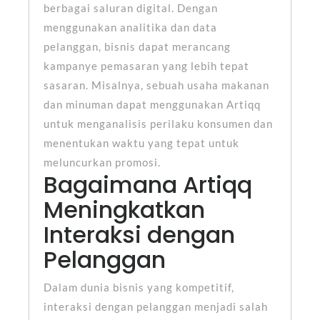
berbagai saluran digital. Dengan
menggunakan analitika dan data
pelanggan, bisnis dapat merancang
kampanye pemasaran yang lebih tepat
sasaran. Misalnya, sebuah usaha makanan
dan minuman dapat menggunakan Artiqq
untuk menganalisis perilaku konsumen dan
menentukan waktu yang tepat untuk
meluncurkan promosi.
Bagaimana Artiqq
Meningkatkan
Interaksi dengan
Pelanggan
Dalam dunia bisnis yang kompetitif,
interaksi dengan pelanggan menjadi salah