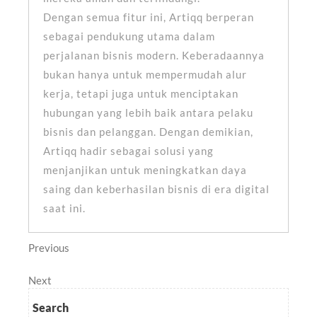
Dengan semua fitur ini, Artiqq berperan
sebagai pendukung utama dalam
perjalanan bisnis modern. Keberadaannya
bukan hanya untuk mempermudah alur
kerja, tetapi juga untuk menciptakan
hubungan yang lebih baik antara pelaku
bisnis dan pelanggan. Dengan demikian,
Artiqq hadir sebagai solusi yang
menjanjikan untuk meningkatkan daya
saing dan keberhasilan bisnis di era digital
saat ini.
Post
Previous
Previous
Post
navigation
Next
Next
Post
Search