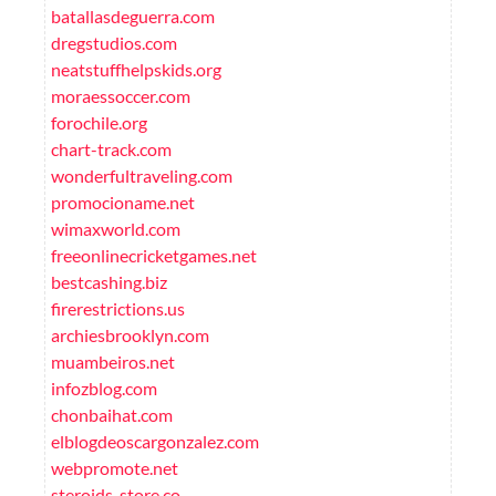
batallasdeguerra.com
dregstudios.com
neatstuffhelpskids.org
moraessoccer.com
forochile.org
chart-track.com
wonderfultraveling.com
promocioname.net
wimaxworld.com
freeonlinecricketgames.net
bestcashing.biz
firerestrictions.us
archiesbrooklyn.com
muambeiros.net
infozblog.com
chonbaihat.com
elblogdeoscargonzalez.com
webpromote.net
steroids-store.co