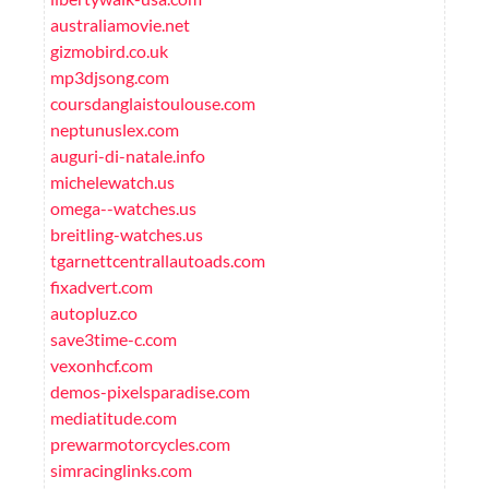
australiamovie.net
gizmobird.co.uk
mp3djsong.com
coursdanglaistoulouse.com
neptunuslex.com
auguri-di-natale.info
michelewatch.us
omega--watches.us
breitling-watches.us
tgarnettcentrallautoads.com
fixadvert.com
autopluz.co
save3time-c.com
vexonhcf.com
demos-pixelsparadise.com
mediatitude.com
prewarmotorcycles.com
simracinglinks.com