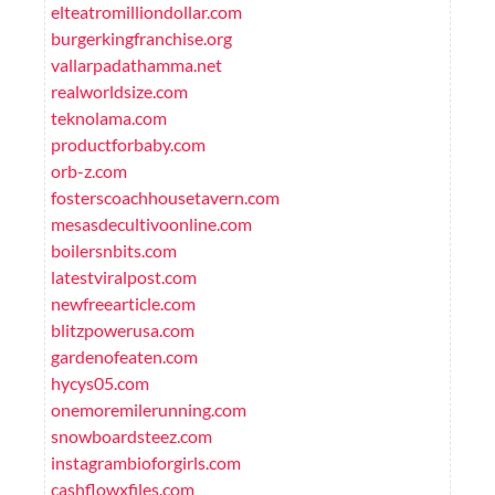
elteatromilliondollar.com
burgerkingfranchise.org
vallarpadathamma.net
realworldsize.com
teknolama.com
productforbaby.com
orb-z.com
fosterscoachhousetavern.com
mesasdecultivoonline.com
boilersnbits.com
latestviralpost.com
newfreearticle.com
blitzpowerusa.com
gardenofeaten.com
hycys05.com
onemoremilerunning.com
snowboardsteez.com
instagrambioforgirls.com
cashflowxfiles.com