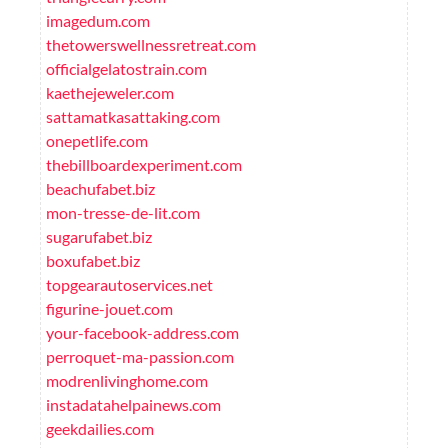
imagedum.com
thetowerswellnessretreat.com
officialgelatostrain.com
kaethejeweler.com
sattamatkasattaking.com
onepetlife.com
thebillboardexperiment.com
beachufabet.biz
mon-tresse-de-lit.com
sugarufabet.biz
boxufabet.biz
topgearautoservices.net
figurine-jouet.com
your-facebook-address.com
perroquet-ma-passion.com
modrenlivinghome.com
instadatahelpainews.com
geekdailies.com