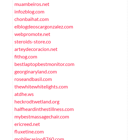
muambeiros.net
infozblog.com
chonbaihat.com
elblogdeoscargonzalez.com
webpromote.net
steroids-store.co
arteydecoracion.net
fithog.com
bestlaptopbestmonitor.com
georginaryland.com
roseandbasil.com
thewhitewhitelights.com
atdhe.ws
heckrodtwetland.org
halfheardinthestillness.com
mybestmassagechair.com
ericreed.net
fluxetine.com
mobilecasino8760.com