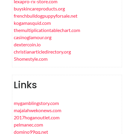
lexapro-rx-store.com
buyskincareproducts.org
frenchbulldogpuppyforsale.net
kogamasquid.com
themultiplicationtablechart.com
casinoglamour.org
dextercoin.io
christianarticledirectory.org
5homestyle.com
Links
mygamblingstory.com
majalahwekonews.com
2017hoganoutlet.com
pelmanec.com
domino99qq.net