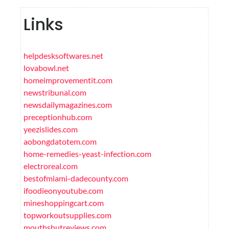
Links
helpdesksoftwares.net
lovabowl.net
homeimprovementit.com
newstribunal.com
newsdailymagazines.com
preceptionhub.com
yeezislides.com
aobongdatotem.com
home-remedies-yeast-infection.com
electroreal.com
bestofmiami-dadecounty.com
ifoodieonyoutube.com
mineshoppingcart.com
topworkoutsupplies.com
mouthshutreviews.com