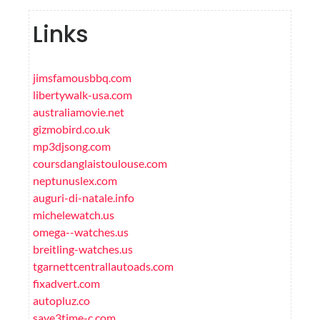
Links
jimsfamousbbq.com
libertywalk-usa.com
australiamovie.net
gizmobird.co.uk
mp3djsong.com
coursdanglaistoulouse.com
neptunuslex.com
auguri-di-natale.info
michelewatch.us
omega--watches.us
breitling-watches.us
tgarnettcentrallautoads.com
fixadvert.com
autopluz.co
save3time-c.com