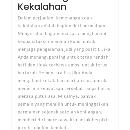
Kekalahan
Dalam perjudian, kemenangan dan
kekalahan adalah bagian dari permainan.
Mengetahui bagaimana cara menghadapi
kedua situasi ini adalah kunci untuk
menjaga pengalaman judi yang positif. Jika
Anda menang, penting untuk tetap rendah
hati dan tidak terbawa emosi untuk terus
bertaruh. Sementara itu, jika Anda
mengalami kekalahan, carilah cara untuk
menerima kenyataan tersebut tanpa harus
merasa putus asa. Misalnya, banyak
pemain yang memilih untuk meninggalkan
permainan sejenak setelah kehilangan,
memberi diri mereka waktu untuk berpikir
jernih sebelum kembali.