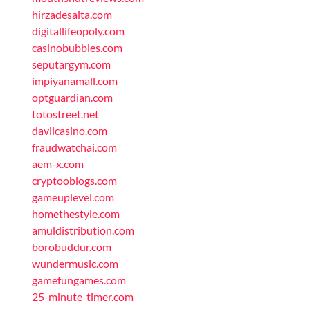
hirzadesalta.com
digitallifeopoly.com
casinobubbles.com
seputargym.com
impiyanamall.com
optguardian.com
totostreet.net
davilcasino.com
fraudwatchai.com
aem-x.com
cryptooblogs.com
gameuplevel.com
homethestyle.com
amuldistribution.com
borobuddur.com
wundermusic.com
gamefungames.com
25-minute-timer.com