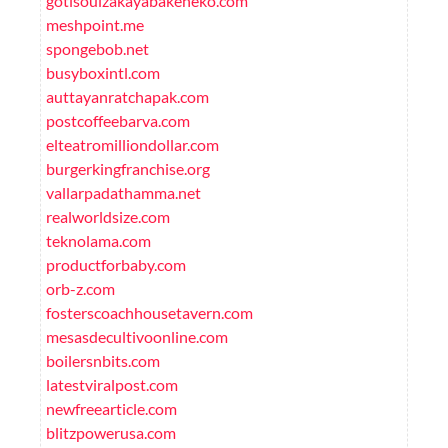
gotisouizakayabakeneko.com
meshpoint.me
spongebob.net
busyboxintl.com
auttayanratchapak.com
postcoffeebarva.com
elteatromilliondollar.com
burgerkingfranchise.org
vallarpadathamma.net
realworldsize.com
teknolama.com
productforbaby.com
orb-z.com
fosterscoachhousetavern.com
mesasdecultivoonline.com
boilersnbits.com
latestviralpost.com
newfreearticle.com
blitzpowerusa.com