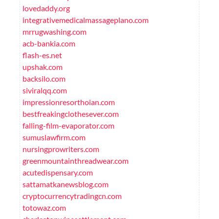
lovedaddy.org
integrativemedicalmassageplano.com
mrrugwashing.com
acb-bankia.com
flash-es.net
upshak.com
backsilo.com
siviralqq.com
impressionresorthoian.com
bestfreakingclothesever.com
falling-film-evaporator.com
sumuslawfirm.com
nursingprowriters.com
greenmountainthreadwear.com
acutedispensary.com
sattamatkanewsblog.com
cryptocurrencytradingcn.com
totowaz.com