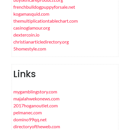
frenchbulldogpuppyforsale.net
kogamasquid.com
themultiplicationtablechart.com
casinoglamour.org
dextercoin.io
christianarticledirectory.org
5homestyle.com
Links
mygamblingstory.com
majalahwekonews.com
2017hoganoutlet.com
pelmanec.com
domino99qq.net
directoryoftheweb.com