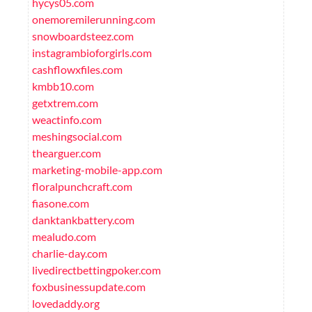
hycys05.com
onemoremilerunning.com
snowboardsteez.com
instagrambioforgirls.com
cashflowxfiles.com
kmbb10.com
getxtrem.com
weactinfo.com
meshingsocial.com
thearguer.com
marketing-mobile-app.com
floralpunchcraft.com
fiasone.com
danktankbattery.com
mealudo.com
charlie-day.com
livedirectbettingpoker.com
foxbusinessupdate.com
lovedaddy.org