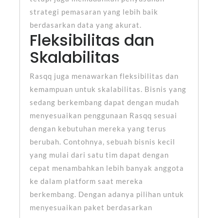
strategi pemasaran yang lebih baik
berdasarkan data yang akurat.
Fleksibilitas dan
Skalabilitas
Rasqq juga menawarkan fleksibilitas dan
kemampuan untuk skalabilitas. Bisnis yang
sedang berkembang dapat dengan mudah
menyesuaikan penggunaan Rasqq sesuai
dengan kebutuhan mereka yang terus
berubah. Contohnya, sebuah bisnis kecil
yang mulai dari satu tim dapat dengan
cepat menambahkan lebih banyak anggota
ke dalam platform saat mereka
berkembang. Dengan adanya pilihan untuk
menyesuaikan paket berdasarkan