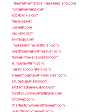
integrativemedicalmassageplano.com
mrrugwashing.com
acb-bankia.com
flash-es.net
upshak.com
backsilo.com
siviralqq.com
impressionresorthoian.com
bestfreakingclothesever.com
falling-film-evaporator.com
sumuslawfirm.com
nursingprowriters.com
greenmountainthreadwear.com
acutedispensary.com
sattamatkanewsblog.com
cryptocurrencytradingcn.com
totowaz.com
charlestonwipesettlement.com
brandfollowmarket.com