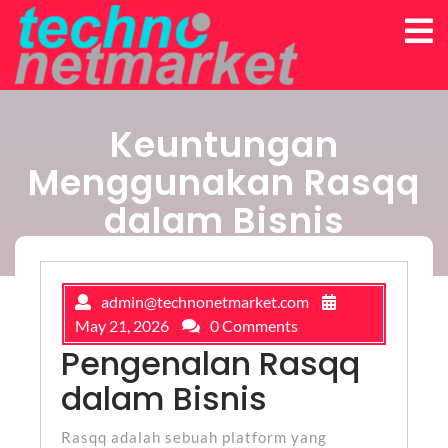
Skip
O
to
M
content
Keuntungan
Menggunakan Rasqq
dalam Bisnis
admin@technonetmarket.com
May 21, 2026
0 Comments
Pengenalan Rasqq
dalam Bisnis
Rasqq adalah sebuah platform yang