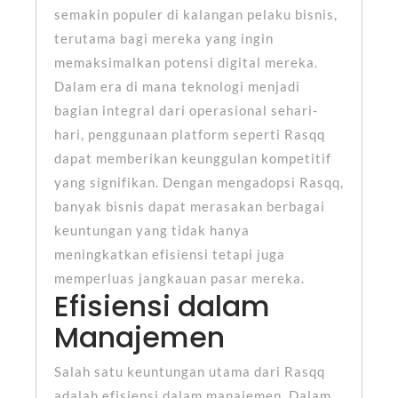
semakin populer di kalangan pelaku bisnis,
terutama bagi mereka yang ingin
memaksimalkan potensi digital mereka.
Dalam era di mana teknologi menjadi
bagian integral dari operasional sehari-
hari, penggunaan platform seperti Rasqq
dapat memberikan keunggulan kompetitif
yang signifikan. Dengan mengadopsi Rasqq,
banyak bisnis dapat merasakan berbagai
keuntungan yang tidak hanya
meningkatkan efisiensi tetapi juga
memperluas jangkauan pasar mereka.
Efisiensi dalam
Manajemen
Salah satu keuntungan utama dari Rasqq
adalah efisiensi dalam manajemen. Dalam