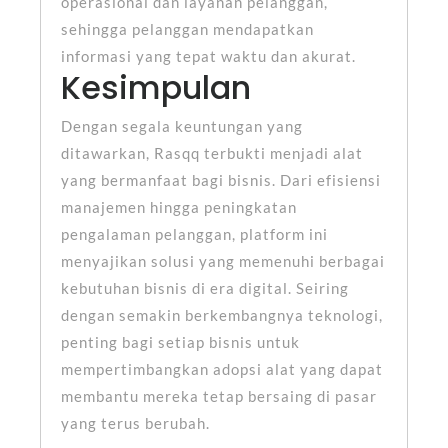
operasional dan layanan pelanggan,
sehingga pelanggan mendapatkan
informasi yang tepat waktu dan akurat.
Kesimpulan
Dengan segala keuntungan yang
ditawarkan, Rasqq terbukti menjadi alat
yang bermanfaat bagi bisnis. Dari efisiensi
manajemen hingga peningkatan
pengalaman pelanggan, platform ini
menyajikan solusi yang memenuhi berbagai
kebutuhan bisnis di era digital. Seiring
dengan semakin berkembangnya teknologi,
penting bagi setiap bisnis untuk
mempertimbangkan adopsi alat yang dapat
membantu mereka tetap bersaing di pasar
yang terus berubah.