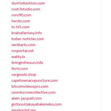
donttellashton.com
rush3studio.com
roro90.com
herzio.com
in-hi5.com
krainafantasy.info
todas-noticias.com
senikartu.com
rusportal.net
watty.io
livinginthesun.info
itsriz.com
cargoods.shop
capetownacupuncture.com
bitcoinvideospro.com
cosmiccrowcollective.com
alain-jacquet.com
gotisouizakayabakeneko.com
meshpoint.me