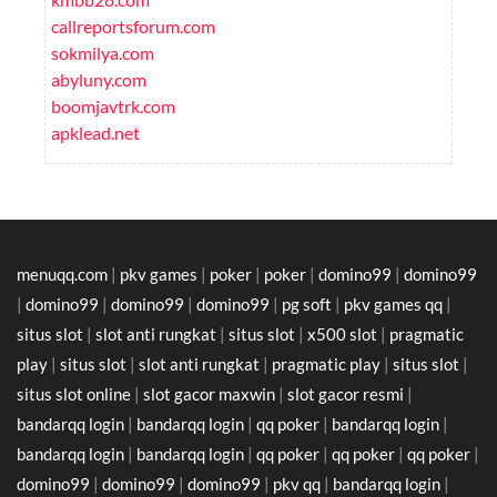
callreportsforum.com
sokmilya.com
abyluny.com
boomjavtrk.com
apklead.net
menuqq.com
|
pkv games
|
poker
|
poker
|
domino99
|
domino99
|
domino99
|
domino99
|
domino99
|
pg soft
|
pkv games qq
|
situs slot
|
slot anti rungkat
|
situs slot
|
x500 slot
|
pragmatic
play
|
situs slot
|
slot anti rungkat
|
pragmatic play
|
situs slot
|
situs slot online
|
slot gacor maxwin
|
slot gacor resmi
|
bandarqq login
|
bandarqq login
|
qq poker
|
bandarqq login
|
bandarqq login
|
bandarqq login
|
qq poker
|
qq poker
|
qq poker
|
domino99
|
domino99
|
domino99
|
pkv qq
|
bandarqq login
|