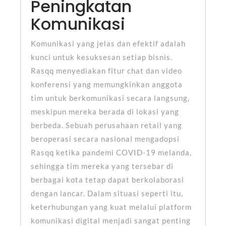
Peningkatan
Komunikasi
Komunikasi yang jelas dan efektif adalah
kunci untuk kesuksesan setiap bisnis.
Rasqq menyediakan fitur chat dan video
konferensi yang memungkinkan anggota
tim untuk berkomunikasi secara langsung,
meskipun mereka berada di lokasi yang
berbeda. Sebuah perusahaan retail yang
beroperasi secara nasional mengadopsi
Rasqq ketika pandemi COVID-19 melanda,
sehingga tim mereka yang tersebar di
berbagai kota tetap dapat berkolaborasi
dengan lancar. Dalam situasi seperti itu,
keterhubungan yang kuat melalui platform
komunikasi digital menjadi sangat penting