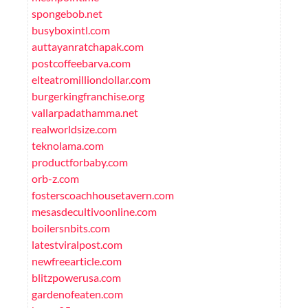
spongebob.net
busyboxintl.com
auttayanratchapak.com
postcoffeebarva.com
elteatromilliondollar.com
burgerkingfranchise.org
vallarpadathamma.net
realworldsize.com
teknolama.com
productforbaby.com
orb-z.com
fosterscoachhousetavern.com
mesasdecultivoonline.com
boilersnbits.com
latestviralpost.com
newfreearticle.com
blitzpowerusa.com
gardenofeaten.com