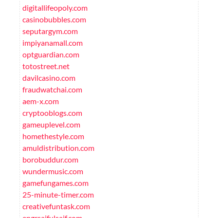
digitallifeopoly.com
casinobubbles.com
seputargym.com
impiyanamall.com
optguardian.com
totostreet.net
davilcasino.com
fraudwatchai.com
aem-x.com
cryptooblogs.com
gameuplevel.com
homethestyle.com
amuldistribution.com
borobuddur.com
wundermusic.com
gamefungames.com
25-minute-timer.com
creativefuntask.com
engrsaifulsaif.com