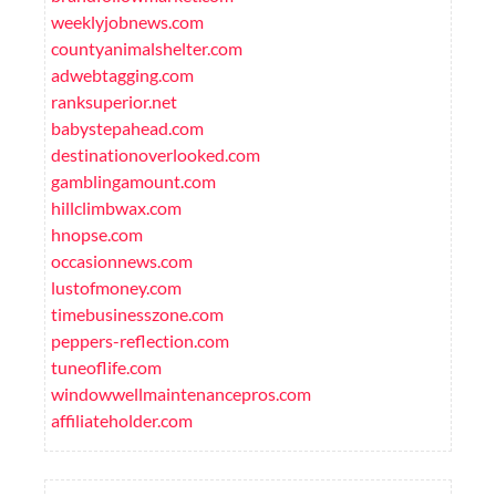
weeklyjobnews.com
countyanimalshelter.com
adwebtagging.com
ranksuperior.net
babystepahead.com
destinationoverlooked.com
gamblingamount.com
hillclimbwax.com
hnopse.com
occasionnews.com
lustofmoney.com
timebusinesszone.com
peppers-reflection.com
tuneoflife.com
windowwellmaintenancepros.com
affiliateholder.com