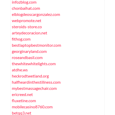
infozblog.com
chonbaihat.com
elblogdeoscargonzalez.com
webpromote.net
steroids-store.co
arteydecoracion.net
fithog.com
bestlaptopbestmonitor.com
georginaryland.com
roseandbasil.com
thewhitewhitelights.com
atdhe.ws
heckrodtwetland.org
halfheardinthestillness.com
mybestmassagechair.com
ericreed.net
fluxetine.com
mobilecasino8760.com
betqq3.net