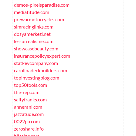
demos-pixelsparadise.com
mediatitude.com
prewarmotorcycles.com
simracinglinks.com
dosyamerkezi.net
le-surrealisme.com
showcasebeauty.com
insurancepolicyexpert.com
statkeycompany.com
carolinadeckbuilders.com
topinvestingblog.com
top50tools.com
the-rep.com
saltyfranks.com
annerani.com
jazzatude.com
0022pa.com
zeroshare.info
bilesinc.com