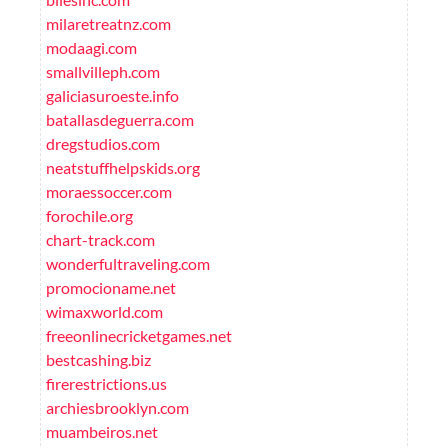
milaretreatnz.com
modaagi.com
smallvilleph.com
galiciasuroeste.info
batallasdeguerra.com
dregstudios.com
neatstuffhelpskids.org
moraessoccer.com
forochile.org
chart-track.com
wonderfultraveling.com
promocioname.net
wimaxworld.com
freeonlinecricketgames.net
bestcashing.biz
firerestrictions.us
archiesbrooklyn.com
muambeiros.net