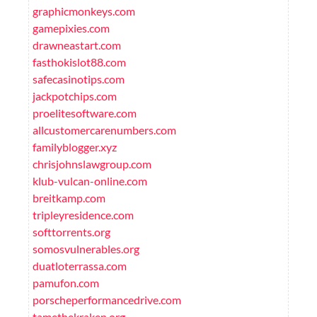
graphicmonkeys.com
gamepixies.com
drawneastart.com
fasthokislot88.com
safecasinotips.com
jackpotchips.com
proelitesoftware.com
allcustomercarenumbers.com
familyblogger.xyz
chrisjohnslawgroup.com
klub-vulcan-online.com
breitkamp.com
tripleyresidence.com
softtorrents.org
somosvulnerables.org
duatloterrassa.com
pamufon.com
porscheperformancedrive.com
tamethekraken.org