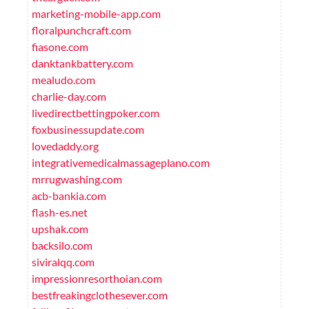
marketing-mobile-app.com
floralpunchcraft.com
fiasone.com
danktankbattery.com
mealudo.com
charlie-day.com
livedirectbettingpoker.com
foxbusinessupdate.com
lovedaddy.org
integrativemedicalmassageplano.com
mrrugwashing.com
acb-bankia.com
flash-es.net
upshak.com
backsilo.com
siviralqq.com
impressionresorthoian.com
bestfreakingclothesever.com