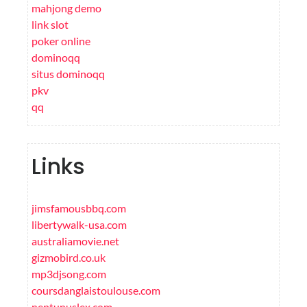
mahjong demo
link slot
poker online
dominoqq
situs dominoqq
pkv
qq
Links
jimsfamousbbq.com
libertywalk-usa.com
australiamovie.net
gizmobird.co.uk
mp3djsong.com
coursdanglaistoulouse.com
neptunuslex.com