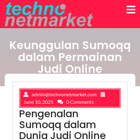
Skip
O
to
M
content
Keunggulan Sumoqq
dalam Permainan
Judi Online
admin@technonetmarket.com
June 10, 2025
0 Comments
Pengenalan
Sumoqq dalam
Dunia Judi Online