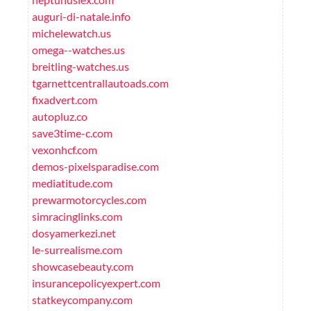
auguri-di-natale.info
michelewatch.us
omega--watches.us
breitling-watches.us
tgarnettcentrallautoads.com
fixadvert.com
autopluz.co
save3time-c.com
vexonhcf.com
demos-pixelsparadise.com
mediatitude.com
prewarmotorcycles.com
simracinglinks.com
dosyamerkezi.net
le-surrealisme.com
showcasebeauty.com
insurancepolicyexpert.com
statkeycompany.com