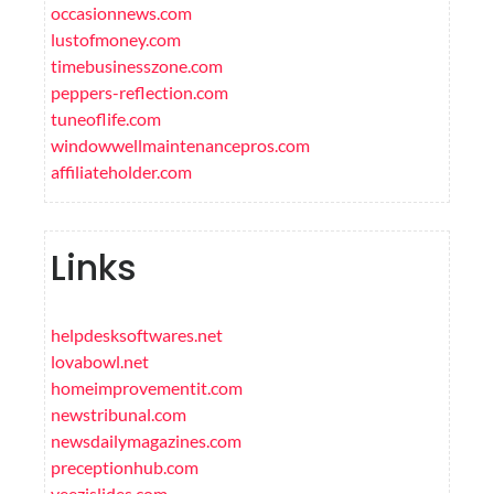
occasionnews.com
lustofmoney.com
timebusinesszone.com
peppers-reflection.com
tuneoflife.com
windowwellmaintenancepros.com
affiliateholder.com
Links
helpdesksoftwares.net
lovabowl.net
homeimprovementit.com
newstribunal.com
newsdailymagazines.com
preceptionhub.com
yeezislides.com