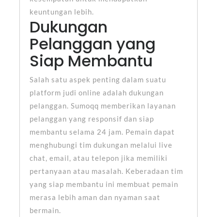
keuntungan lebih.
Dukungan
Pelanggan yang
Siap Membantu
Salah satu aspek penting dalam suatu
platform judi online adalah dukungan
pelanggan. Sumoqq memberikan layanan
pelanggan yang responsif dan siap
membantu selama 24 jam. Pemain dapat
menghubungi tim dukungan melalui live
chat, email, atau telepon jika memiliki
pertanyaan atau masalah. Keberadaan tim
yang siap membantu ini membuat pemain
merasa lebih aman dan nyaman saat
bermain.