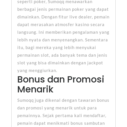
seperti poker, Sumoqq menawarkan
berbagai jenis permainan poker yang dapat
dimainkan. Dengan fitur live dealer, pemain
dapat merasakan atmosfer kasino secara
langsung. Ini memberikan pengalaman yang
lebih nyata dan menyenangkan. Sementara
itu, bagi mereka yang lebih menyukai
permainan slot, ada banyak tema dan jenis
slot yang bisa dimainkan dengan jackpot
yang menggiurkan.
Bonus dan Promosi
Menarik
Sumoqq juga dikenal dengan tawaran bonus
dan promosi yang menarik untuk para
pemainnya. Sejak pertama kali mendaftar,
pemain dapat menikmati bonus sambutan