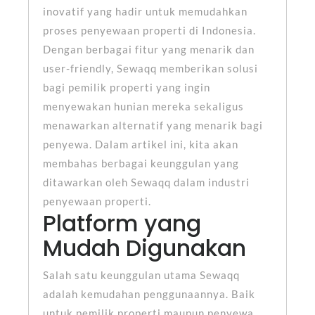
inovatif yang hadir untuk memudahkan
proses penyewaan properti di Indonesia.
Dengan berbagai fitur yang menarik dan
user-friendly, Sewaqq memberikan solusi
bagi pemilik properti yang ingin
menyewakan hunian mereka sekaligus
menawarkan alternatif yang menarik bagi
penyewa. Dalam artikel ini, kita akan
membahas berbagai keunggulan yang
ditawarkan oleh Sewaqq dalam industri
penyewaan properti.
Platform yang
Mudah Digunakan
Salah satu keunggulan utama Sewaqq
adalah kemudahan penggunaannya. Baik
untuk pemilik properti maupun penyewa,