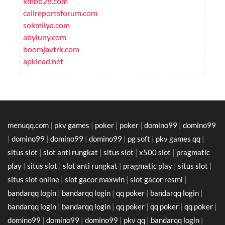
kmbb28.com
callreportsforum.com
sokmilya.com
abyluny.com
boomjavtrk.com
apklead.net
menuqq.com
|
pkv games
|
poker
|
poker
|
domino99
|
domino99
|
domino99
|
domino99
|
domino99
|
pg soft
|
pkv games qq
|
situs slot
|
slot anti rungkat
|
situs slot
|
x500 slot
|
pragmatic
play
|
situs slot
|
slot anti rungkat
|
pragmatic play
|
situs slot
|
situs slot online
|
slot gacor maxwin
|
slot gacor resmi
|
bandarqq login
|
bandarqq login
|
qq poker
|
bandarqq login
|
bandarqq login
|
bandarqq login
|
qq poker
|
qq poker
|
qq poker
|
domino99
|
domino99
|
domino99
|
pkv qq
|
bandarqq login
|