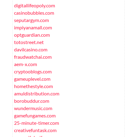
digitallifeopoly.com
casinobubbles.com
seputargym.com
impiyanamall.com
optguardian.com
totostreet.net
davilcasino.com
fraudwatchai.com
aem-x.com
cryptooblogs.com
gameuplevel.com
homethestyle.com
amuldistribution.com
borobuddur.com
wundermusic.com
gamefungames.com
25-minute-timer.com
creativefuntask.com