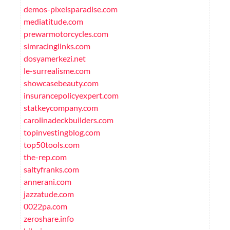
demos-pixelsparadise.com
mediatitude.com
prewarmotorcycles.com
simracinglinks.com
dosyamerkezi.net
le-surrealisme.com
showcasebeauty.com
insurancepolicyexpert.com
statkeycompany.com
carolinadeckbuilders.com
topinvestingblog.com
top50tools.com
the-rep.com
saltyfranks.com
annerani.com
jazzatude.com
0022pa.com
zeroshare.info