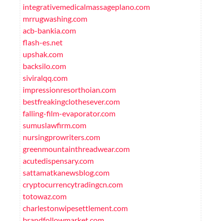
integrativemedicalmassageplano.com
mrrugwashing.com
acb-bankia.com
flash-es.net
upshak.com
backsilo.com
siviralqq.com
impressionresorthoian.com
bestfreakingclothesever.com
falling-film-evaporator.com
sumuslawfirm.com
nursingprowriters.com
greenmountainthreadwear.com
acutedispensary.com
sattamatkanewsblog.com
cryptocurrencytradingcn.com
totowaz.com
charlestonwipesettlement.com
brandfollowmarket.com