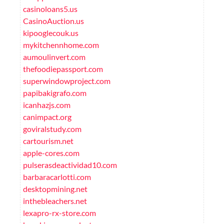
casinoloans5.us
CasinoAuction.us
kipooglecouk.us
mykitchennhome.com
aumoulinvert.com
thefoodiepassport.com
superwindowproject.com
papibakigrafo.com
icanhazjs.com
canimpact.org
goviralstudy.com
cartourism.net
apple-cores.com
pulserasdeactividad10.com
barbaracarlotti.com
desktopmining.net
inthebleachers.net
lexapro-rx-store.com