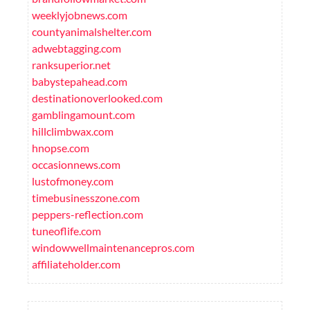
weeklyjobnews.com
countyanimalshelter.com
adwebtagging.com
ranksuperior.net
babystepahead.com
destinationoverlooked.com
gamblingamount.com
hillclimbwax.com
hnopse.com
occasionnews.com
lustofmoney.com
timebusinesszone.com
peppers-reflection.com
tuneoflife.com
windowwellmaintenancepros.com
affiliateholder.com