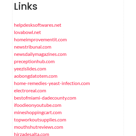
Links
helpdesksoftwares.net
lovabowl.net
homeimprovementit.com
newstribunal.com
newsdailymagazines.com
preceptionhub.com
yeezislides.com
aobongdatotem.com
home-remedies-yeast-infection.com
electroreal.com
bestofmiami-dadecounty.com
ifoodieonyoutube.com
mineshoppingcart.com
topworkoutsupplies.com
mouthshutreviews.com
hirzadesalta.com