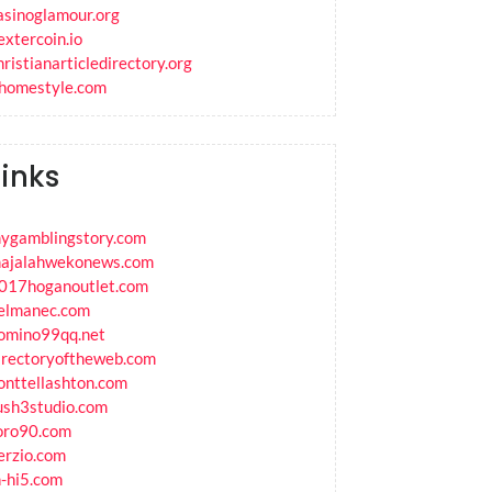
asinoglamour.org
extercoin.io
hristianarticledirectory.org
homestyle.com
Links
ygamblingstory.com
ajalahwekonews.com
017hoganoutlet.com
elmanec.com
omino99qq.net
irectoryoftheweb.com
onttellashton.com
ush3studio.com
oro90.com
erzio.com
n-hi5.com