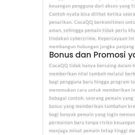
keuangan pengguna dari akses yang ti
Contoh nyata bisa dilihat ketika seo
penarikan. CocaQQ berkomitmen untu
aman, sehingga pemain tidak perlu kh
tindakan cybercrime. Kepercayaan ini 
membangun hubungan jangka panjang 
Bonus dan Promosi 
CocaQQ tidak hanya bersaing dalam h
memberikan nilai tambah melalui berb
bagi pengguna baru hingga program lo
menemukan cara untuk memberikan im
Sebagai contoh, seorang pemain yan
bonus yang memberikan tambahan kred
bagi banyak pemain yang ingin meman
permainan baru tanpa risiko keuangan
menjaga minat pemain tetap tinggi d