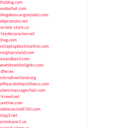
nfozblog.com
honbaihat.com
lblogdeoscargonzalez.com
ebpromote.net
teroids-store.co
rteydecoracion.net
ithog.com
estlaptopbestmonitor.com
eorginaryland.com
oseandbasil.com
hewhitewhitelights.com
tdhe.ws
eckrodtwetland.org
alfheardinthestillness.com
ybestmassagechair.com
ricreed.net
luxetine.com
obilecasino8760.com
etqq3.net
asinoloans5.us
asinoAuction.us