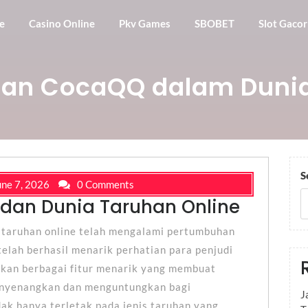
e
Casino Online
Pkv Games
SBOBET
Slot Gacor
an CocaQQ dalam Duni
S
une 7, 2026
0 Comments
dan Dunia Taruhan Online
a taruhan online telah mengalami pertumbuhan
telah berhasil menarik perhatian para penjudi
kan berbagai fitur menarik yang membuat
enyenangkan dan menguntungkan bagi
J
k hanya terletak pada jenis taruhan yang