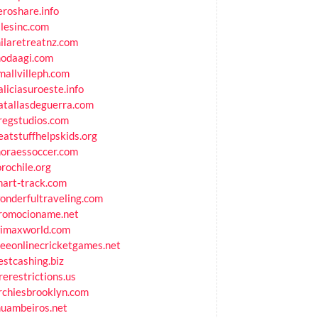
eroshare.info
ilesinc.com
ilaretreatnz.com
odaagi.com
mallvilleph.com
aliciasuroeste.info
atallasdeguerra.com
regstudios.com
eatstuffhelpskids.org
oraessoccer.com
orochile.org
hart-track.com
onderfultraveling.com
romocioname.net
imaxworld.com
reeonlinecricketgames.net
estcashing.biz
irerestrictions.us
rchiesbrooklyn.com
uambeiros.net