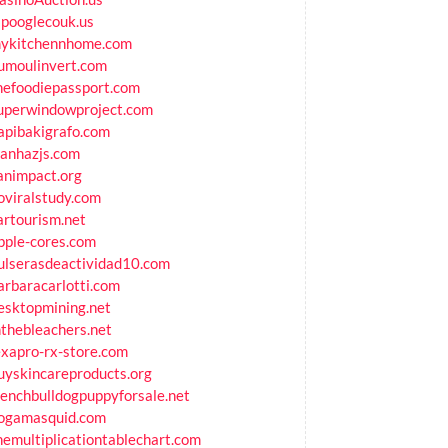
ipooglecouk.us
ykitchennhome.com
umoulinvert.com
hefoodiepassport.com
uperwindowproject.com
apibakigrafo.com
canhazjs.com
animpact.org
oviralstudy.com
artourism.net
pple-cores.com
ulserasdeactividad10.com
arbaracarlotti.com
esktopmining.net
nthebleachers.net
exapro-rx-store.com
uyskincareproducts.org
renchbulldogpuppyforsale.net
ogamasquid.com
hemultiplicationtablechart.com