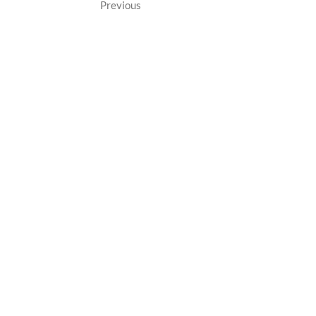
Post
Previous
Previous
navigation
Post