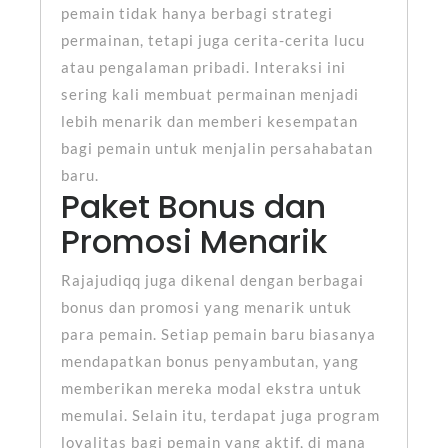
pemain tidak hanya berbagi strategi
permainan, tetapi juga cerita-cerita lucu
atau pengalaman pribadi. Interaksi ini
sering kali membuat permainan menjadi
lebih menarik dan memberi kesempatan
bagi pemain untuk menjalin persahabatan
baru.
Paket Bonus dan
Promosi Menarik
Rajajudiqq juga dikenal dengan berbagai
bonus dan promosi yang menarik untuk
para pemain. Setiap pemain baru biasanya
mendapatkan bonus penyambutan, yang
memberikan mereka modal ekstra untuk
memulai. Selain itu, terdapat juga program
loyalitas bagi pemain yang aktif, di mana