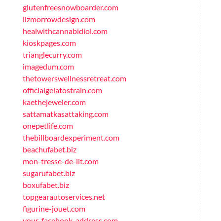
glutenfreesnowboarder.com
lizmorrowdesign.com
healwithcannabidiol.com
kioskpages.com
trianglecurry.com
imagedum.com
thetowerswellnessretreat.com
officialgelatostrain.com
kaethejeweler.com
sattamatkasattaking.com
onepetlife.com
thebillboardexperiment.com
beachufabet.biz
mon-tresse-de-lit.com
sugarufabet.biz
boxufabet.biz
topgearautoservices.net
figurine-jouet.com
your-facebook-address.com