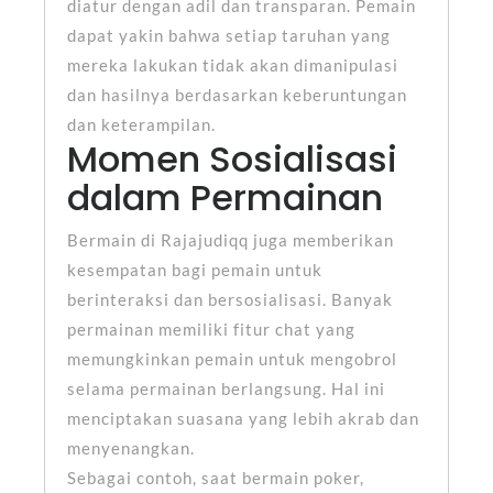
diatur dengan adil dan transparan. Pemain
dapat yakin bahwa setiap taruhan yang
mereka lakukan tidak akan dimanipulasi
dan hasilnya berdasarkan keberuntungan
dan keterampilan.
Momen Sosialisasi
dalam Permainan
Bermain di Rajajudiqq juga memberikan
kesempatan bagi pemain untuk
berinteraksi dan bersosialisasi. Banyak
permainan memiliki fitur chat yang
memungkinkan pemain untuk mengobrol
selama permainan berlangsung. Hal ini
menciptakan suasana yang lebih akrab dan
menyenangkan.
Sebagai contoh, saat bermain poker,