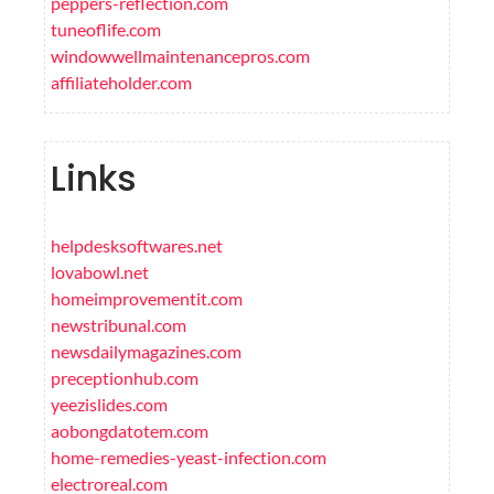
peppers-reflection.com
tuneoflife.com
windowwellmaintenancepros.com
affiliateholder.com
Links
helpdesksoftwares.net
lovabowl.net
homeimprovementit.com
newstribunal.com
newsdailymagazines.com
preceptionhub.com
yeezislides.com
aobongdatotem.com
home-remedies-yeast-infection.com
electroreal.com