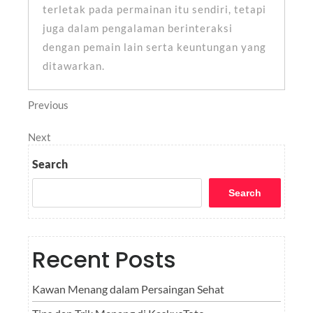
terletak pada permainan itu sendiri, tetapi
juga dalam pengalaman berinteraksi
dengan pemain lain serta keuntungan yang
ditawarkan.
Post
Previous
Previous
Post
navigation
Next
Next
Post
Search
Search
Recent Posts
Kawan Menang dalam Persaingan Sehat