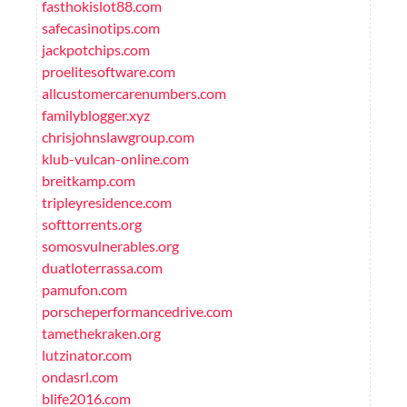
fasthokislot88.com
safecasinotips.com
jackpotchips.com
proelitesoftware.com
allcustomercarenumbers.com
familyblogger.xyz
chrisjohnslawgroup.com
klub-vulcan-online.com
breitkamp.com
tripleyresidence.com
softtorrents.org
somosvulnerables.org
duatloterrassa.com
pamufon.com
porscheperformancedrive.com
tamethekraken.org
lutzinator.com
ondasrl.com
blife2016.com