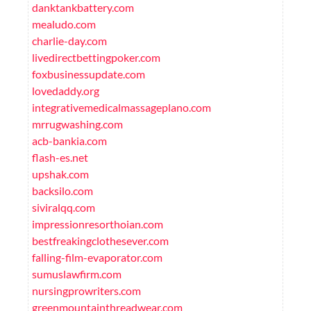
danktankbattery.com
mealudo.com
charlie-day.com
livedirectbettingpoker.com
foxbusinessupdate.com
lovedaddy.org
integrativemedicalmassageplano.com
mrrugwashing.com
acb-bankia.com
flash-es.net
upshak.com
backsilo.com
siviralqq.com
impressionresorthoian.com
bestfreakingclothesever.com
falling-film-evaporator.com
sumuslawfirm.com
nursingprowriters.com
greenmountainthreadwear.com