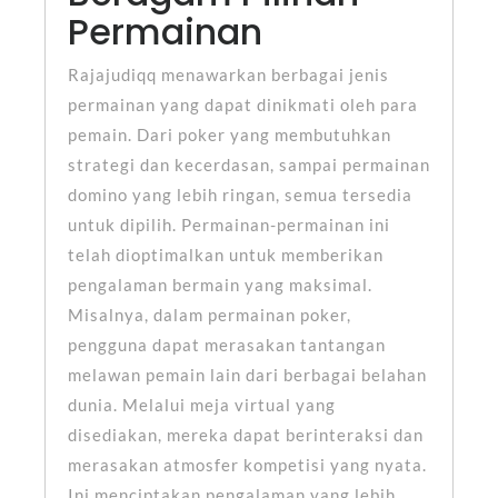
Permainan
Rajajudiqq menawarkan berbagai jenis
permainan yang dapat dinikmati oleh para
pemain. Dari poker yang membutuhkan
strategi dan kecerdasan, sampai permainan
domino yang lebih ringan, semua tersedia
untuk dipilih. Permainan-permainan ini
telah dioptimalkan untuk memberikan
pengalaman bermain yang maksimal.
Misalnya, dalam permainan poker,
pengguna dapat merasakan tantangan
melawan pemain lain dari berbagai belahan
dunia. Melalui meja virtual yang
disediakan, mereka dapat berinteraksi dan
merasakan atmosfer kompetisi yang nyata.
Ini menciptakan pengalaman yang lebih