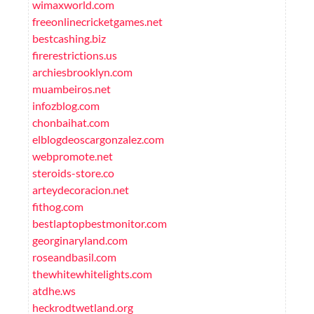
wimaxworld.com
freeonlinecricketgames.net
bestcashing.biz
firerestrictions.us
archiesbrooklyn.com
muambeiros.net
infozblog.com
chonbaihat.com
elblogdeoscargonzalez.com
webpromote.net
steroids-store.co
arteydecoracion.net
fithog.com
bestlaptopbestmonitor.com
georginaryland.com
roseandbasil.com
thewhitewhitelights.com
atdhe.ws
heckrodtwetland.org