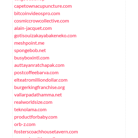
capetownacupuncture.com
bitcoinvideospro.com
cosmiccrowcollective.com
alain-jacquet.com
gotisouizakayabakeneko.com
meshpoint.me
spongebob.net
busyboxintl.com
auttayanratchapak.com
postcoffeebarva.com
elteatromilliondollar.com
burgerkingfranchise.org
vallarpadathamma.net
realworldsize.com
teknolama.com
productforbaby.com
orb-z.com
fosterscoachhousetavern.com