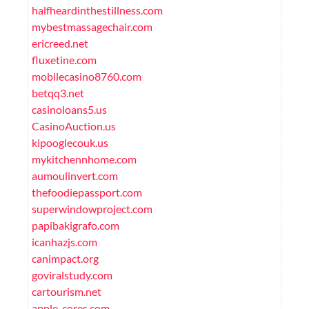
halfheardinthestillness.com
mybestmassagechair.com
ericreed.net
fluxetine.com
mobilecasino8760.com
betqq3.net
casinoloans5.us
CasinoAuction.us
kipooglecouk.us
mykitchennhome.com
aumoulinvert.com
thefoodiepassport.com
superwindowproject.com
papibakigrafo.com
icanhazjs.com
canimpact.org
goviralstudy.com
cartourism.net
apple-cores.com