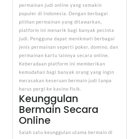
permainan judi online yang semakin
populer di Indonesia. Dengan berbagai
pilihan permainan yang ditawarkan,
platform ini menarik bagi banyak pecinta
judi. Pengguna dapat menikmati berbagai
jenis permainan seperti poker, domino, dan
permainan kartu lainnya secara online.
Keberadaan platform ini memberikan
kemudahan bagi banyak orang yang ingin
merasakan keseruan bermain judi tanpa
harus pergi ke kasino fisik.
Keunggulan
Bermain Secara
Online
Salah satu keunggulan utama bermain di