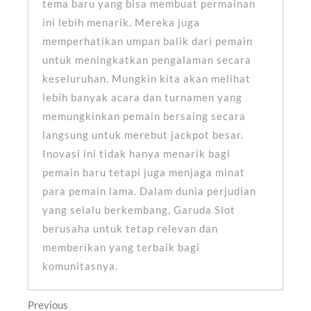
tema baru yang bisa membuat permainan
ini lebih menarik. Mereka juga
memperhatikan umpan balik dari pemain
untuk meningkatkan pengalaman secara
keseluruhan. Mungkin kita akan melihat
lebih banyak acara dan turnamen yang
memungkinkan pemain bersaing secara
langsung untuk merebut jackpot besar.
Inovasi ini tidak hanya menarik bagi
pemain baru tetapi juga menjaga minat
para pemain lama. Dalam dunia perjudian
yang selalu berkembang, Garuda Slot
berusaha untuk tetap relevan dan
memberikan yang terbaik bagi
komunitasnya.
Post
Previous
Previous