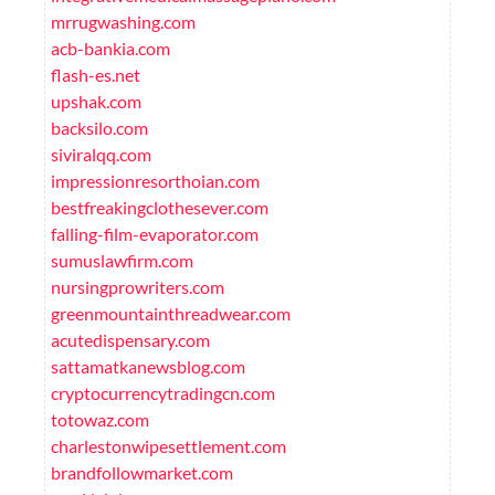
mrrugwashing.com
acb-bankia.com
flash-es.net
upshak.com
backsilo.com
siviralqq.com
impressionresorthoian.com
bestfreakingclothesever.com
falling-film-evaporator.com
sumuslawfirm.com
nursingprowriters.com
greenmountainthreadwear.com
acutedispensary.com
sattamatkanewsblog.com
cryptocurrencytradingcn.com
totowaz.com
charlestonwipesettlement.com
brandfollowmarket.com