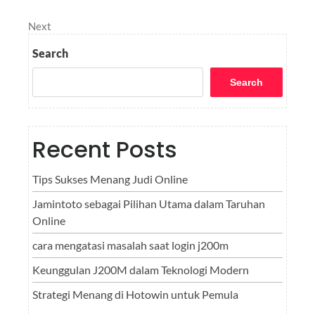
Post
navigation
Next
Next
Post
Search
Search
Recent Posts
Tips Sukses Menang Judi Online
Jamintoto sebagai Pilihan Utama dalam Taruhan
Online
cara mengatasi masalah saat login j200m
Keunggulan J200M dalam Teknologi Modern
Strategi Menang di Hotowin untuk Pemula