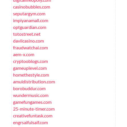
casinobubbles.com
seputargym.com
impiyanamall.com
optguardian.com
totostreet.net
davilcasino.com
fraudwatchai.com
aem-x.com
cryptooblogs.com
gameuplevel.com
homethestyle.com
amuldistribution.com
borobuddur.com
wundermusic.com
gamefungames.com
25-minute-timer.com
creativefuntask.com
engrsaifulsaif.com