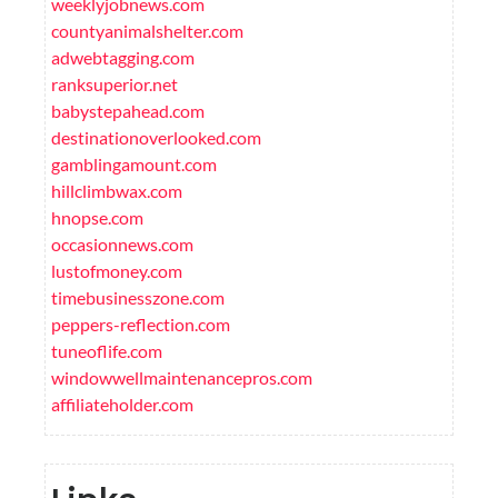
weeklyjobnews.com
countyanimalshelter.com
adwebtagging.com
ranksuperior.net
babystepahead.com
destinationoverlooked.com
gamblingamount.com
hillclimbwax.com
hnopse.com
occasionnews.com
lustofmoney.com
timebusinesszone.com
peppers-reflection.com
tuneoflife.com
windowwellmaintenancepros.com
affiliateholder.com