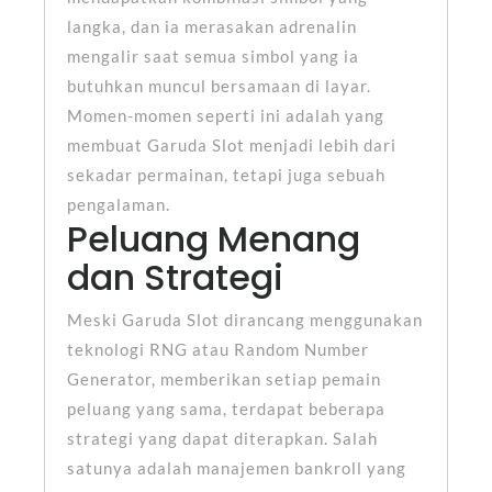
langka, dan ia merasakan adrenalin
mengalir saat semua simbol yang ia
butuhkan muncul bersamaan di layar.
Momen-momen seperti ini adalah yang
membuat Garuda Slot menjadi lebih dari
sekadar permainan, tetapi juga sebuah
pengalaman.
Peluang Menang
dan Strategi
Meski Garuda Slot dirancang menggunakan
teknologi RNG atau Random Number
Generator, memberikan setiap pemain
peluang yang sama, terdapat beberapa
strategi yang dapat diterapkan. Salah
satunya adalah manajemen bankroll yang