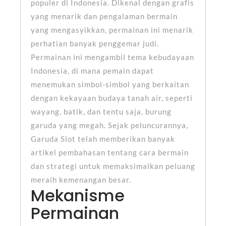
populer di Indonesia. Dikenal dengan grafis
yang menarik dan pengalaman bermain
yang mengasyikkan, permainan ini menarik
perhatian banyak penggemar judi.
Permainan ini mengambil tema kebudayaan
Indonesia, di mana pemain dapat
menemukan simbol-simbol yang berkaitan
dengan kekayaan budaya tanah air, seperti
wayang, batik, dan tentu saja, burung
garuda yang megah. Sejak peluncurannya,
Garuda Slot telah memberikan banyak
artikel pembahasan tentang cara bermain
dan strategi untuk memaksimalkan peluang
meraih kemenangan besar.
Mekanisme
Permainan