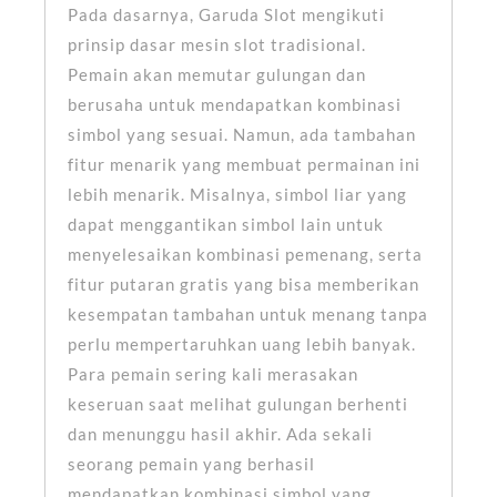
Pada dasarnya, Garuda Slot mengikuti
prinsip dasar mesin slot tradisional.
Pemain akan memutar gulungan dan
berusaha untuk mendapatkan kombinasi
simbol yang sesuai. Namun, ada tambahan
fitur menarik yang membuat permainan ini
lebih menarik. Misalnya, simbol liar yang
dapat menggantikan simbol lain untuk
menyelesaikan kombinasi pemenang, serta
fitur putaran gratis yang bisa memberikan
kesempatan tambahan untuk menang tanpa
perlu mempertaruhkan uang lebih banyak.
Para pemain sering kali merasakan
keseruan saat melihat gulungan berhenti
dan menunggu hasil akhir. Ada sekali
seorang pemain yang berhasil
mendapatkan kombinasi simbol yang