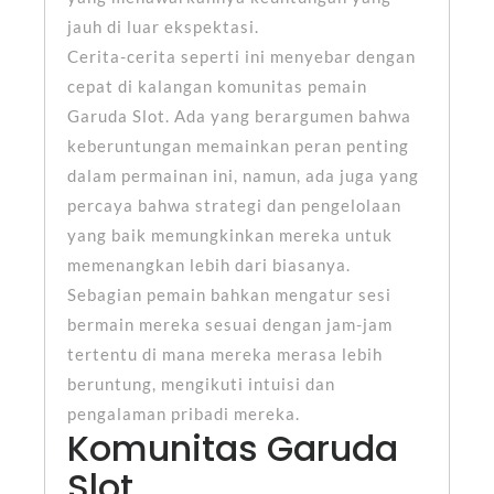
jauh di luar ekspektasi.
Cerita-cerita seperti ini menyebar dengan
cepat di kalangan komunitas pemain
Garuda Slot. Ada yang berargumen bahwa
keberuntungan memainkan peran penting
dalam permainan ini, namun, ada juga yang
percaya bahwa strategi dan pengelolaan
yang baik memungkinkan mereka untuk
memenangkan lebih dari biasanya.
Sebagian pemain bahkan mengatur sesi
bermain mereka sesuai dengan jam-jam
tertentu di mana mereka merasa lebih
beruntung, mengikuti intuisi dan
pengalaman pribadi mereka.
Komunitas Garuda
Slot