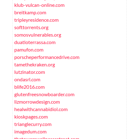
klub-vulcan-online.com
breitkamp.com
tripleyresidence.com
softtorrents.org
somosvulnerables.org
duatloterrassa.com
pamufon.com
porscheperformancedrive.com
tamethekraken.org
lutzinator.com
ondasrl.com
blife2016.com
glutenfreesnowboarder.com
lizmorrowdesign.com
healwithcannabidiol.com
kioskpages.com
trianglecurry.com
imagedum.com
thetowerswellnessretreat.com