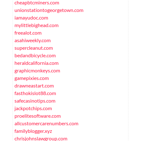
cheapbtcminers.com
unionstationtogeorgetown.com
iamayudoc.com
mylittlebighead.com
freealot.com
asahiweekly.com
supercleanut.com
bedandbicycle.com
heraldcalifornia.com
graphicmonkeys.com
gamepixies.com
drawneastart.com
fasthokislot88.com
safecasinotips.com
jackpotchips.com
proelitesoftware.com
allcustomercarenumbers.com
familyblogger.xyz
chrisjohnslawgroup.com