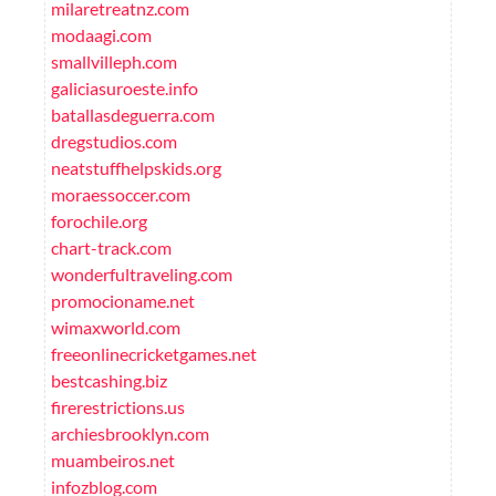
milaretreatnz.com
modaagi.com
smallvilleph.com
galiciasuroeste.info
batallasdeguerra.com
dregstudios.com
neatstuffhelpskids.org
moraessoccer.com
forochile.org
chart-track.com
wonderfultraveling.com
promocioname.net
wimaxworld.com
freeonlinecricketgames.net
bestcashing.biz
firerestrictions.us
archiesbrooklyn.com
muambeiros.net
infozblog.com