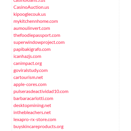
CasinoAuction.us
kipooglecouk.us
mykitchennhome.com
aumoulinvert.com
thefoodiepassport.com
superwindowproject.com
papibakigrafo.com
icanhazjs.com
canimpact.org
goviralstudy.com
cartourism.net
apple-cores.com
pulserasdeactividad10.com
barbaracarlotti.com
desktopmining.net
inthebleachers.net
lexapro-rx-store.com
buyskincareproducts.org