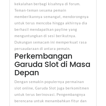
kekalahan berbagi kisahnya di forum.
Teman-teman sesama pemain
memberikannya semangat, mendorongnya
untuk terus mencoba hingga akhirnya dia
berhasil mendapatkan payline yang
menguntungkan di sesi berikutnya.
Dukungan semacam ini memperkuat rasa
persaudaraan di antara pemain.
Perkembangan
Garuda Slot di Masa
Depan
Dengan semakin populernya permainan
slot online, Garuda Slot juga berkomitmen
untuk terus berinovasi. Pengembangnya
berencana untuk menambahkan fitur dan