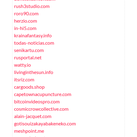
rush3studio.com
roro90.com
herzio.com
in-hi5.com
krainafantasy.info
todas-noticias.com
senikartu.com
rusportal.net
watty.io
livinginthesun.info
itsriz.com
cargoods.shop
capetownacupuncture.com
bitcoinvideospro.com
cosmiccrowcollective.com
alain-jacquet.com
gotisouizakayabakeneko.com
meshpoint.me