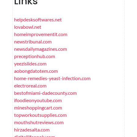
Links
helpdesksoftwares.net
lovabowl.net
homeimprovementit.com
newstribunal.com
newsdailymagazines.com
preceptionhub.com
yeezislides.com
aobongdatotem.com
home-remedies-yeast-infection.com
electroreal.com
bestofmiami-dadecounty.com
ifoodieonyoutube.com
mineshoppingcart.com
topworkoutsupplies.com
mouthshutreviews.com
hirzadesalta.com
digitallifeopoly.com