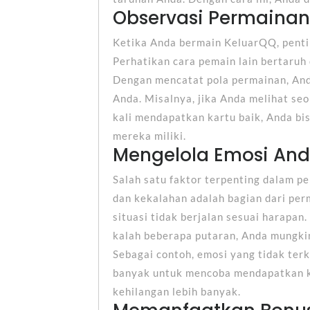
Observasi Permainan
Ketika Anda bermain KeluarQQ, penti
Perhatikan cara pemain lain bertaruh 
Dengan mencatat pola permainan, And
Anda. Misalnya, jika Anda melihat se
kali mendapatkan kartu baik, Anda bi
mereka miliki.
Mengelola Emosi An
Salah satu faktor terpenting dalam 
dan kekalahan adalah bagian dari per
situasi tidak berjalan sesuai harapan
kalah beberapa putaran, Anda mungki
Sebagai contoh, emosi yang tidak ter
banyak untuk mencoba mendapatkan ke
kehilangan lebih banyak.