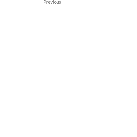
Post
Previous
Previous
navigation
Post