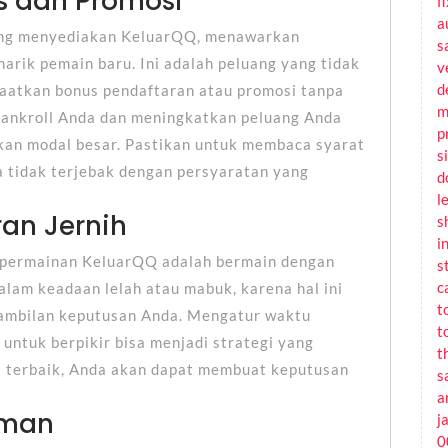
 dan Promosi
f
a
ang menyediakan KeluarQQ, menawarkan
s
arik pemain baru. Ini adalah peluang yang tidak
v
d
aatkan bonus pendaftaran atau promosi tanpa
m
ankroll Anda dan meningkatkan peluang Anda
p
an modal besar. Pastikan untuk membaca syarat
s
a tidak terjebak dengan persyaratan yang
d
l
an Jernih
s
i
m permainan KeluarQQ adalah bermain dengan
s
c
dalam keadaan lelah atau mabuk, karena hal ini
t
mbilan keputusan Anda. Mengatur waktu
t
 untuk berpikir bisa menjadi strategi yang
t
si terbaik, Anda akan dapat membuat keputusan
s
a
aman
j
0