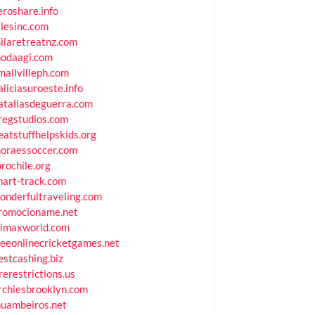
eroshare.info
ilesinc.com
ilaretreatnz.com
odaagi.com
mallvilleph.com
aliciasuroeste.info
atallasdeguerra.com
regstudios.com
eatstuffhelpskids.org
oraessoccer.com
orochile.org
hart-track.com
onderfultraveling.com
romocioname.net
imaxworld.com
reeonlinecricketgames.net
estcashing.biz
irerestrictions.us
rchiesbrooklyn.com
uambeiros.net