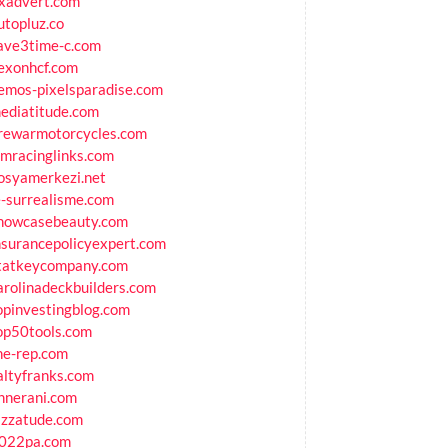
ixadvert.com
utopluz.co
ave3time-c.com
exonhcf.com
emos-pixelsparadise.com
ediatitude.com
rewarmotorcycles.com
imracinglinks.com
osyamerkezi.net
e-surrealisme.com
howcasebeauty.com
nsurancepolicyexpert.com
tatkeycompany.com
arolinadeckbuilders.com
opinvestingblog.com
op50tools.com
he-rep.com
altyfranks.com
nnerani.com
azzatude.com
022pa.com