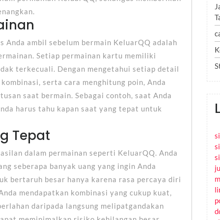
J
enangkan.
T
ainan
c
us Anda ambil sebelum bermain KeluarQQ adalah
K
rmainan. Setiap permainan kartu memiliki
S
dak terkecuali. Dengan mengetahui setiap detail
p kombinasi, serta cara menghitung poin, Anda
tusan saat bermain. Sebagai contoh, saat Anda
Anda harus tahu kapan saat yang tepat untuk
ng Tepat
s
s
hasilan dalam permainan seperti KeluarQQ. Anda
s
ng seberapa banyak uang yang ingin Anda
j
m
uk bertaruh besar hanya karena rasa percaya diri
l
a Anda mendapatkan kombinasi yang cukup kuat,
p
perlahan daripada langsung melipatgandakan
d
dapat meminimalkan risiko kehilangan besar.