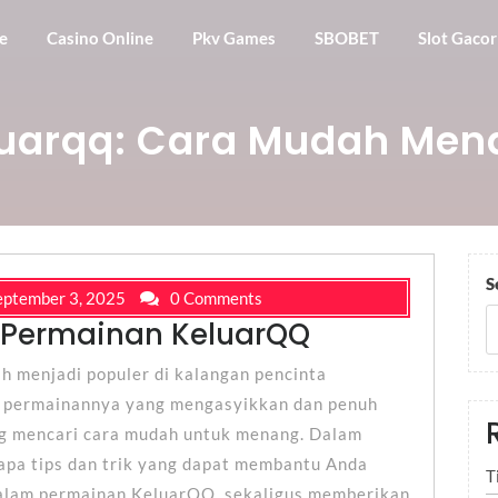
e
Casino Online
Pkv Games
SBOBET
Slot Gacor
luarqq: Cara Mudah Men
S
eptember 3, 2025
0 Comments
 Permainan KeluarQQ
h menjadi populer di kalangan pencinta
n permainannya yang mengasyikkan dan penuh
ang mencari cara mudah untuk menang. Dalam
rapa tips dan trik yang dapat membantu Anda
T
alam permainan KeluarQQ, sekaligus memberikan