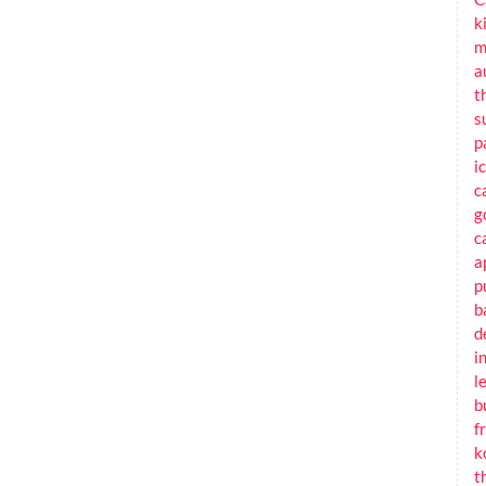
k
m
a
t
s
p
i
c
g
c
a
p
b
d
i
l
b
f
k
t