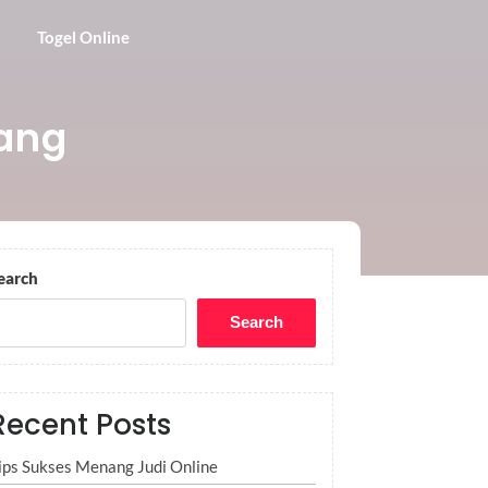
Togel Online
ang
earch
Search
Recent Posts
ips Sukses Menang Judi Online