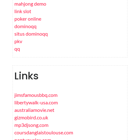
mahjong demo
link slot
poker online
dominoqq
situs dominoqq
pkv
qq
Links
jimsfamousbbq.com
libertywalk-usa.com
australiamovie.net
gizmobird.co.uk
mp3djsong.com
coursdanglaistoulouse.com
neptunuslex.com