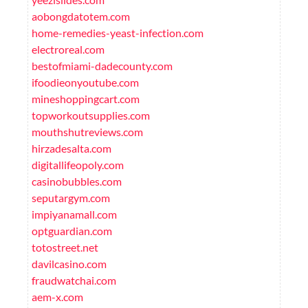
aobongdatotem.com
home-remedies-yeast-infection.com
electroreal.com
bestofmiami-dadecounty.com
ifoodieonyoutube.com
mineshoppingcart.com
topworkoutsupplies.com
mouthshutreviews.com
hirzadesalta.com
digitallifeopoly.com
casinobubbles.com
seputargym.com
impiyanamall.com
optguardian.com
totostreet.net
davilcasino.com
fraudwatchai.com
aem-x.com