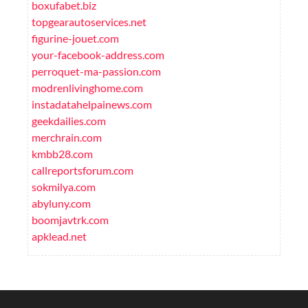
boxufabet.biz
topgearautoservices.net
figurine-jouet.com
your-facebook-address.com
perroquet-ma-passion.com
modrenlivinghome.com
instadatahelpainews.com
geekdailies.com
merchrain.com
kmbb28.com
callreportsforum.com
sokmilya.com
abyluny.com
boomjavtrk.com
apklead.net