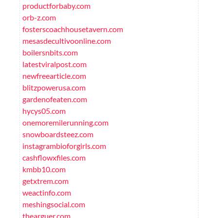
productforbaby.com
orb-z.com
fosterscoachhousetavern.com
mesasdecultivoonline.com
boilersnbits.com
latestviralpost.com
newfreearticle.com
blitzpowerusa.com
gardenofeaten.com
hycys05.com
onemoremilerunning.com
snowboardsteez.com
instagrambioforgirls.com
cashflowxfiles.com
kmbb10.com
getxtrem.com
weactinfo.com
meshingsocial.com
thearguer.com