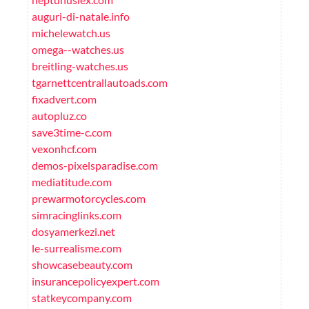
auguri-di-natale.info
michelewatch.us
omega--watches.us
breitling-watches.us
tgarnettcentrallautoads.com
fixadvert.com
autopluz.co
save3time-c.com
vexonhcf.com
demos-pixelsparadise.com
mediatitude.com
prewarmotorcycles.com
simracinglinks.com
dosyamerkezi.net
le-surrealisme.com
showcasebeauty.com
insurancepolicyexpert.com
statkeycompany.com