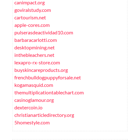
canimpact.org
goviralstudy.com
cartourism.net
apple-cores.com
pulserasdeactividad10.com
barbaracarlotti.com
desktopmining.net
inthebleachers.net
lexapro-rx-store.com
buyskincareproducts.org
frenchbulldogpuppyforsale.net
kogamasquid.com
themultiplicationtablechart.com
casinoglamour.org
dextercoin.io
christianarticledirectory.org
5homestyle.com