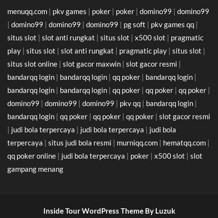
menuqq.com
|
pkv games
|
poker
|
poker
|
domino99
|
domino99
|
domino99
|
domino99
|
domino99
|
pg soft
|
pkv games qq
|
situs slot
|
slot anti rungkat
|
situs slot
|
x500 slot
|
pragmatic
play
|
situs slot
|
slot anti rungkat
|
pragmatic play
|
situs slot
|
situs slot online
|
slot gacor maxwin
|
slot gacor resmi
|
bandarqq login
|
bandarqq login
|
qq poker
|
bandarqq login
|
bandarqq login
|
bandarqq login
|
qq poker
|
qq poker
|
qq poker
|
domino99
|
domino99
|
domino99
|
pkv qq
|
bandarqq login
|
bandarqq login
|
qq poker
|
qq poker
|
qq poker
|
slot gacor resmi
|
judi bola terpercaya
|
judi bola terpercaya
|
judi bola
terpercaya
|
situs judi bola resmi
|
murniqq.com
|
hematqq.com
|
qq poker online
|
judi bola terpercaya
|
poker
|
x500 slot
|
slot
gampang menang
Inside Tour WordPress Theme By Luzuk