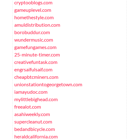
cryptooblogs.com
gameuplevel.com
homethestyle.com
amuldistribution.com
borobuddur.com
wundermusic.com
gamefungames.com
25-minute-timer.com
creativefuntask.com
engrsaifulsaif.com
cheapbtcminers.com
unionstationtogeorgetown.com
iamayudoc.com
mylittlebighead.com
freealot.com
asahiweekly.com
supercleanut.com
bedandbicycle.com
heraldcalifornia.com