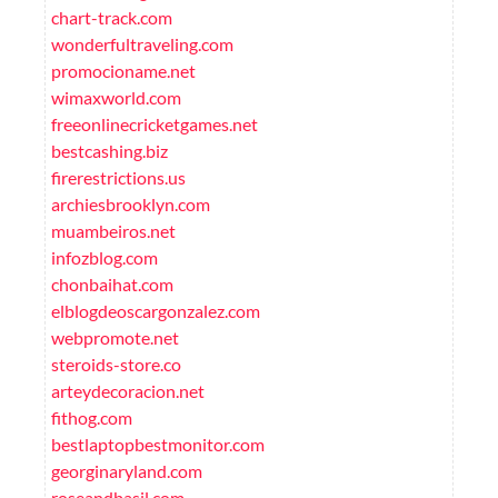
chart-track.com
wonderfultraveling.com
promocioname.net
wimaxworld.com
freeonlinecricketgames.net
bestcashing.biz
firerestrictions.us
archiesbrooklyn.com
muambeiros.net
infozblog.com
chonbaihat.com
elblogdeoscargonzalez.com
webpromote.net
steroids-store.co
arteydecoracion.net
fithog.com
bestlaptopbestmonitor.com
georginaryland.com
roseandbasil.com