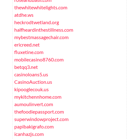
thewhitewhitelights.com
atdhe.ws
heckrodtwetland.org
halfheardinthestillness.com
mybestmassagechair.com
ericreed.net
fluxetine.com
mobilecasino8760.com
betqq3.net
casinoloans5.us
CasinoAuction.us
kipooglecouk.us
mykitchennhome.com
aumoulinvert.com
thefoodiepassport.com
superwindowproject.com
papibakigrafo.com
icanhazjs.com