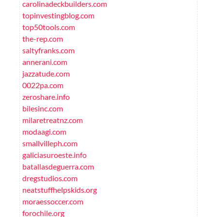
carolinadeckbuilders.com
topinvestingblog.com
top50tools.com
the-rep.com
saltyfranks.com
annerani.com
jazzatude.com
0022pa.com
zeroshare.info
bilesinc.com
milaretreatnz.com
modaagi.com
smallvilleph.com
galiciasuroeste.info
batallasdeguerra.com
dregstudios.com
neatstuffhelpskids.org
moraessoccer.com
forochile.org