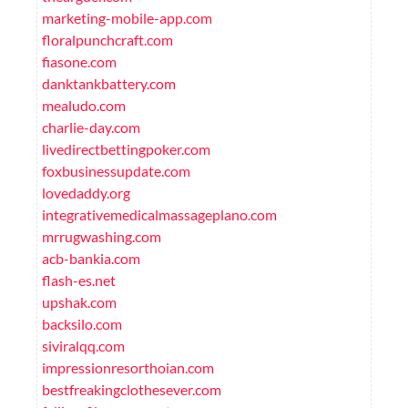
marketing-mobile-app.com
floralpunchcraft.com
fiasone.com
danktankbattery.com
mealudo.com
charlie-day.com
livedirectbettingpoker.com
foxbusinessupdate.com
lovedaddy.org
integrativemedicalmassageplano.com
mrrugwashing.com
acb-bankia.com
flash-es.net
upshak.com
backsilo.com
siviralqq.com
impressionresorthoian.com
bestfreakingclothesever.com