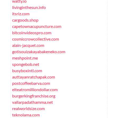
watty.io
livinginthesun.info
itsriz.com
cargoods.shop
capetownacupuncture.com
bitcoinvideospro.com
cosmiccrowcollective.com
alain-jacquet.com
gotisouizakayabakeneko.com
meshpoint.me
spongebob.net
busyboxintl.com
auttayanratchapak.com
postcoffeebarva.com
elteatromilliondollar.com
burgerkingfranchise.org
vallarpadathamma.net
realworldsize.com
teknolama.com