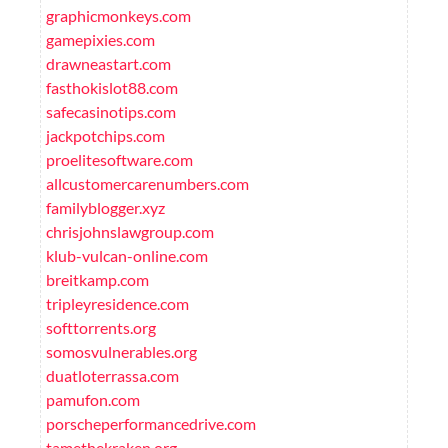
graphicmonkeys.com
gamepixies.com
drawneastart.com
fasthokislot88.com
safecasinotips.com
jackpotchips.com
proelitesoftware.com
allcustomercarenumbers.com
familyblogger.xyz
chrisjohnslawgroup.com
klub-vulcan-online.com
breitkamp.com
tripleyresidence.com
softtorrents.org
somosvulnerables.org
duatloterrassa.com
pamufon.com
porscheperformancedrive.com
tamethekraken.org