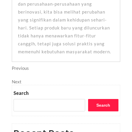
dan perusahaan-perusahaan yang
berinovasi, kita bisa melihat perubahan
yang signifikan dalam kehidupan sehari-
hari. Setiap produk baru yang diluncurkan
tidak hanya menawarkan fitur-fitur
canggih, tetapi juga solusi praktis yang
memenuhi kebutuhan masyarakat modern.
Post
Previous
Previous
Post
navigation
Next
Next
Post
Search
Search