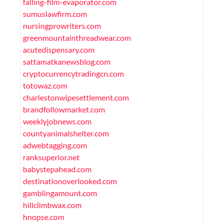
falling-film-evaporator.com
sumuslawfirm.com
nursingprowriters.com
greenmountainthreadwear.com
acutedispensary.com
sattamatkanewsblog.com
cryptocurrencytradingcn.com
totowaz.com
charlestonwipesettlement.com
brandfollowmarket.com
weeklyjobnews.com
countyanimalshelter.com
adwebtagging.com
ranksuperior.net
babystepahead.com
destinationoverlooked.com
gamblingamount.com
hillclimbwax.com
hnopse.com