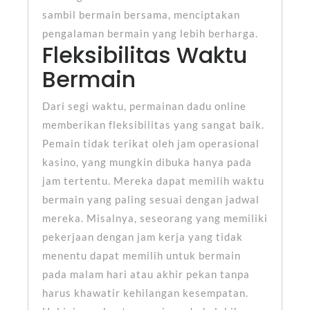
sambil bermain bersama, menciptakan
pengalaman bermain yang lebih berharga.
Fleksibilitas Waktu
Bermain
Dari segi waktu, permainan dadu online
memberikan fleksibilitas yang sangat baik.
Pemain tidak terikat oleh jam operasional
kasino, yang mungkin dibuka hanya pada
jam tertentu. Mereka dapat memilih waktu
bermain yang paling sesuai dengan jadwal
mereka. Misalnya, seseorang yang memiliki
pekerjaan dengan jam kerja yang tidak
menentu dapat memilih untuk bermain
pada malam hari atau akhir pekan tanpa
harus khawatir kehilangan kesempatan.