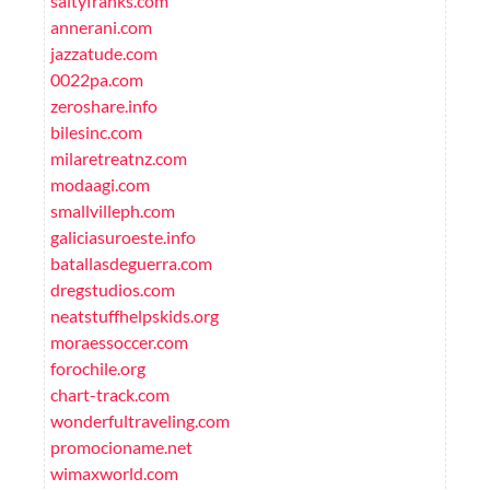
saltyfranks.com
annerani.com
jazzatude.com
0022pa.com
zeroshare.info
bilesinc.com
milaretreatnz.com
modaagi.com
smallvilleph.com
galiciasuroeste.info
batallasdeguerra.com
dregstudios.com
neatstuffhelpskids.org
moraessoccer.com
forochile.org
chart-track.com
wonderfultraveling.com
promocioname.net
wimaxworld.com