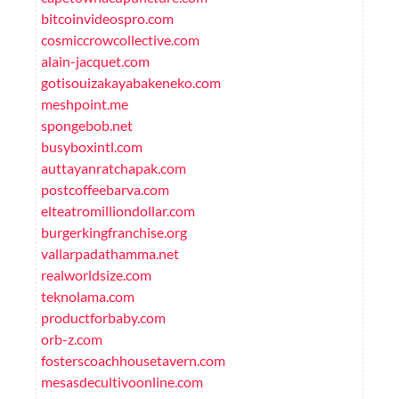
bitcoinvideospro.com
cosmiccrowcollective.com
alain-jacquet.com
gotisouizakayabakeneko.com
meshpoint.me
spongebob.net
busyboxintl.com
auttayanratchapak.com
postcoffeebarva.com
elteatromilliondollar.com
burgerkingfranchise.org
vallarpadathamma.net
realworldsize.com
teknolama.com
productforbaby.com
orb-z.com
fosterscoachhousetavern.com
mesasdecultivoonline.com