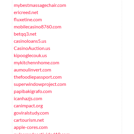
mybestmassagechair.com
ericreed.net
fluxetine.com
mobilecasino8760.com
betqq3.net
casinoloans5.us
CasinoAuction.us
kipooglecouk.us
mykitchennhome.com
aumoulinvert.com
thefoodiepassport.com
superwindowproject.com
papibakigrafo.com
icanhazjs.com
canimpact.org
goviralstudy.com
cartourism.net
apple-cores.com