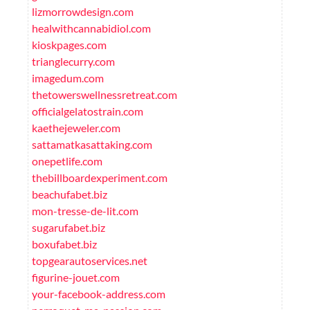
lizmorrowdesign.com
healwithcannabidiol.com
kioskpages.com
trianglecurry.com
imagedum.com
thetowerswellnessretreat.com
officialgelatostrain.com
kaethejeweler.com
sattamatkasattaking.com
onepetlife.com
thebillboardexperiment.com
beachufabet.biz
mon-tresse-de-lit.com
sugarufabet.biz
boxufabet.biz
topgearautoservices.net
figurine-jouet.com
your-facebook-address.com