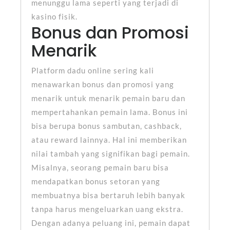
menunggu lama seperti yang terjadi di
kasino fisik.
Bonus dan Promosi
Menarik
Platform dadu online sering kali
menawarkan bonus dan promosi yang
menarik untuk menarik pemain baru dan
mempertahankan pemain lama. Bonus ini
bisa berupa bonus sambutan, cashback,
atau reward lainnya. Hal ini memberikan
nilai tambah yang signifikan bagi pemain.
Misalnya, seorang pemain baru bisa
mendapatkan bonus setoran yang
membuatnya bisa bertaruh lebih banyak
tanpa harus mengeluarkan uang ekstra.
Dengan adanya peluang ini, pemain dapat