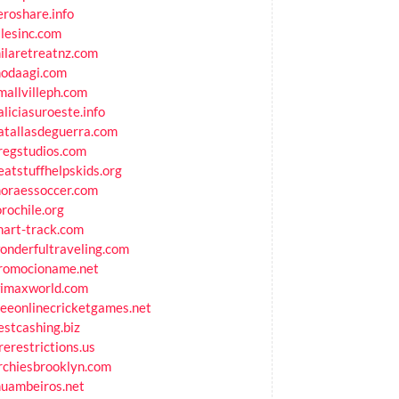
eroshare.info
ilesinc.com
ilaretreatnz.com
odaagi.com
mallvilleph.com
aliciasuroeste.info
atallasdeguerra.com
regstudios.com
eatstuffhelpskids.org
oraessoccer.com
orochile.org
hart-track.com
onderfultraveling.com
romocioname.net
imaxworld.com
reeonlinecricketgames.net
estcashing.biz
irerestrictions.us
rchiesbrooklyn.com
uambeiros.net