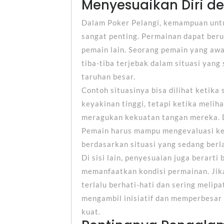
Menyesuaikan Diri d
Dalam Poker Pelangi, kemampuan unt
sangat penting. Permainan dapat ber
pemain lain. Seorang pemain yang aw
tiba-tiba terjebak dalam situasi yang 
taruhan besar.
Contoh situasinya bisa dilihat keti
keyakinan tinggi, tetapi ketika melih
meragukan kekuatan tangan mereka. Di
Pemain harus mampu mengevaluasi ke
berdasarkan situasi yang sedang berl
Di sisi lain, penyesuaian juga berar
memanfaatkan kondisi permainan. Ji
terlalu berhati-hati dan sering melip
mengambil inisiatif dan memperbesar 
kuat.