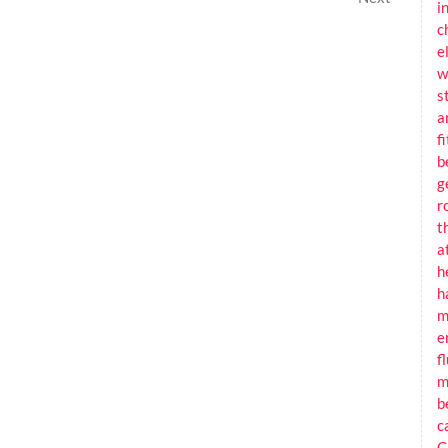
i
Post
c
e
w
s
a
f
b
g
r
t
a
h
h
m
e
f
m
b
c
C