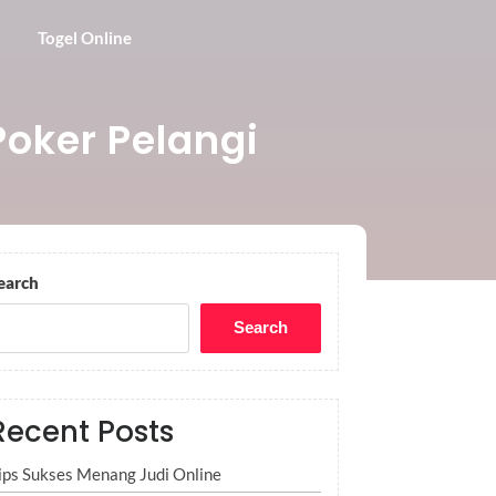
Togel Online
oker Pelangi
earch
Search
Recent Posts
ips Sukses Menang Judi Online