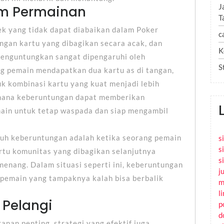
J
m Permainan
T
ek yang tidak dapat diabaikan dalam Poker
c
ngan kartu yang dibagikan secara acak, dan
K
enguntungkan sangat dipengaruhi oleh
S
g pemain mendapatkan dua kartu as di tangan,
 kombinasi kartu yang kuat menjadi lebih
aimana keberuntungan dapat memberikan
main untuk tetap waspada dan siap mengambil
uh keberuntungan adalah ketika seorang pemain
s
s
artu komunitas yang dibagikan selanjutnya
s
nang. Dalam situasi seperti ini, keberuntungan
j
n pemain yang tampaknya kalah bisa berbalik
m
l
 Pelangi
p
d
nan penting, strategi yang efektif juga