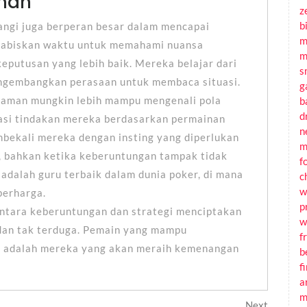
man
z
b
ngi juga berperan besar dalam mencapai
m
habiskan waktu untuk memahami nuansa
m
putusan yang lebih baik. Mereka belajar dari
s
ngembangkan perasaan untuk membaca situasi.
g
laman mungkin lebih mampu mengenali pola
b
d
asi tindakan mereka berdasarkan permainan
n
bekali mereka dengan insting yang diperlukan
m
 bahkan ketika keberuntungan tampak tidak
f
dalah guru terbaik dalam dunia poker, di mana
c
w
berharga.
p
ntara keberuntungan dan strategi menciptakan
w
dan tak terduga. Pemain yang mampu
f
 adalah mereka yang akan meraih kemenangan
b
f
a
m
Next
Next