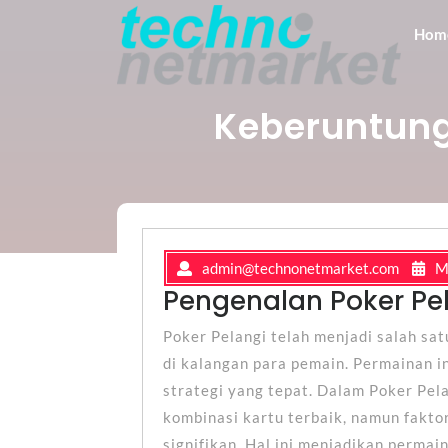
Skip
to
Hom
content
Keberuntung
admin@technonetmarket.com
M
Pengenalan Poker Pe
Poker Pelangi telah menjadi salah sa
di kalangan para pemain. Permainan 
strategi yang tepat. Dalam Poker Pe
kombinasi kartu terbaik, namun fakt
signifikan. Hal ini menjadikan permai