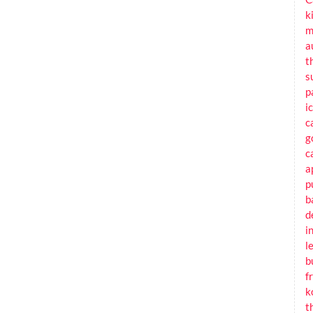
k
m
a
t
s
p
i
c
g
c
a
p
b
d
i
l
b
f
k
t