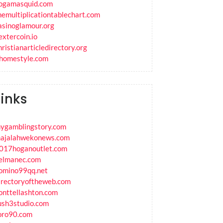
ogamasquid.com
hemultiplicationtablechart.com
asinoglamour.org
extercoin.io
hristianarticledirectory.org
homestyle.com
Links
ygamblingstory.com
ajalahwekonews.com
017hoganoutlet.com
elmanec.com
omino99qq.net
irectoryoftheweb.com
onttellashton.com
ush3studio.com
oro90.com