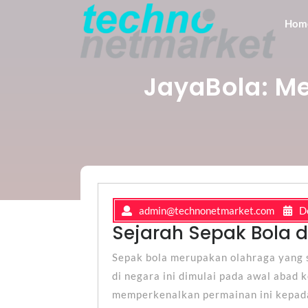
Skip
to
Hom
content
JayaBola: Me
admin@technonetmarket.com
D
Sejarah Sepak Bola d
Sepak bola merupakan olahraga yang s
di negara ini dimulai pada awal abad 
memperkenalkan permainan ini kepad