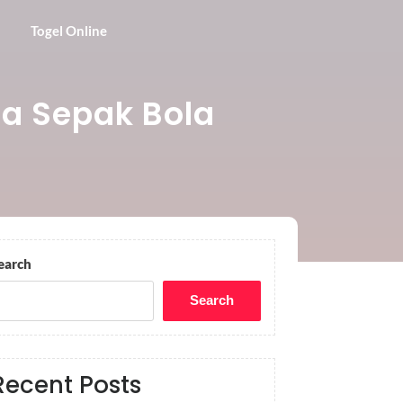
Togel Online
ia Sepak Bola
earch
Search
Recent Posts