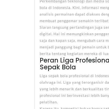
Perkembangan teknologi dan media sos
bola di Indonesia. Kini, informasi men
analisis permainan dapat diakses deng
membuat penggemar semakin terlibat 
Siaran langsung pertandingan juga se
digital. Hal ini memungkinkan pengg
saja dan kapan saja, mengubah cara m
menjadi panggung bagi pemain untuk
berita tentang kegiatan mereka di lua
Peran Liga Profesio
Sepak Bola
Liga sepak bola profesional di Indon
olahraga ini. Liga yang terorganisir
yang lebih menarik dan berkualitas tin
profesional ini berinvestasi lebih ba
pelatihan.
Karena itu, kompetisi bukan hanya sek