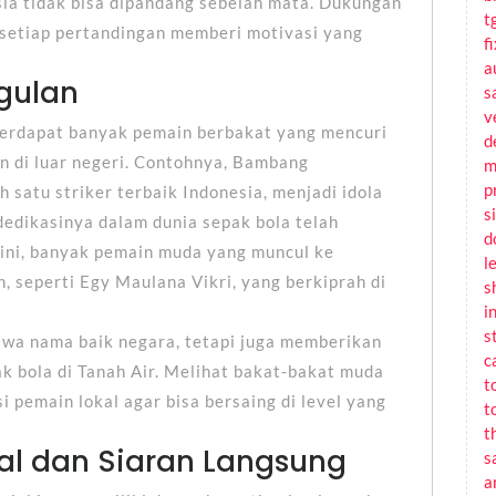
a tidak bisa dipandang sebelah mata. Dukungan
t
m setiap pertandingan memberi motivasi yang
f
a
gulan
s
v
 terdapat banyak pemain berbakat yang mencuri
d
un di luar negeri. Contohnya, Bambang
m
p
 satu striker terbaik Indonesia, menjadi idola
s
dedikasinya dalam dunia sepak bola telah
d
Kini, banyak pemain muda yang muncul ke
l
 seperti Egy Maulana Vikri, yang berkiprah di
s
i
s
wa nama baik negara, tetapi juga memberikan
c
 bola di Tanah Air. Melihat bakat-bakat muda
t
i pemain lokal agar bisa bersaing di level yang
t
t
al dan Siaran Langsung
s
a