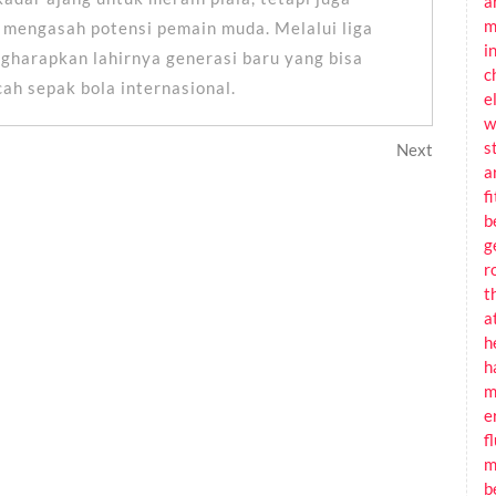
a
m
mengasah potensi pemain muda. Melalui liga
i
ngharapkan lahirnya generasi baru yang bisa
c
h sepak bola internasional.
e
w
s
Next
Next
a
Post
f
b
g
r
t
a
h
h
m
e
f
m
b