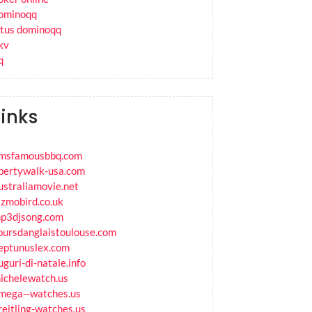
ominoqq
itus dominoqq
kv
q
Links
imsfamousbbq.com
ibertywalk-usa.com
ustraliamovie.net
izmobird.co.uk
p3djsong.com
oursdanglaistoulouse.com
eptunuslex.com
uguri-di-natale.info
ichelewatch.us
mega--watches.us
reitling-watches.us