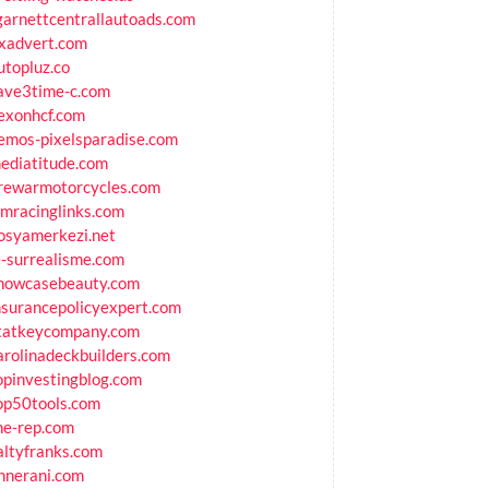
garnettcentrallautoads.com
ixadvert.com
utopluz.co
ave3time-c.com
exonhcf.com
emos-pixelsparadise.com
ediatitude.com
rewarmotorcycles.com
imracinglinks.com
osyamerkezi.net
e-surrealisme.com
howcasebeauty.com
nsurancepolicyexpert.com
tatkeycompany.com
arolinadeckbuilders.com
opinvestingblog.com
op50tools.com
he-rep.com
altyfranks.com
nnerani.com