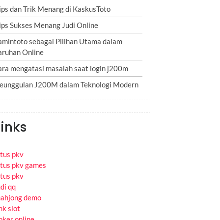
ips dan Trik Menang di KaskusToto
ips Sukses Menang Judi Online
amintoto sebagai Pilihan Utama dalam
aruhan Online
ara mengatasi masalah saat login j200m
eunggulan J200M dalam Teknologi Modern
Links
itus pkv
itus pkv games
itus pkv
udi qq
ahjong demo
ink slot
oker online