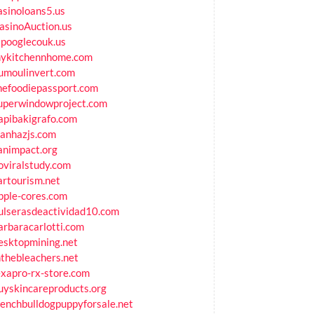
asinoloans5.us
asinoAuction.us
ipooglecouk.us
ykitchennhome.com
umoulinvert.com
hefoodiepassport.com
uperwindowproject.com
apibakigrafo.com
canhazjs.com
animpact.org
oviralstudy.com
artourism.net
pple-cores.com
ulserasdeactividad10.com
arbaracarlotti.com
esktopmining.net
nthebleachers.net
exapro-rx-store.com
uyskincareproducts.org
renchbulldogpuppyforsale.net