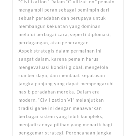
“Civilization.” Dalam “Civilization,” pemain
mengambil peran sebagai pemimpin dari
sebuah peradaban dan berupaya untuk
membangun kekuatan yang dominan
melalui berbagai cara, seperti diplomasi,
perdagangan, atau peperangan.
Aspek strategis dalam permainan ini
sangat dalam, karena pemain harus
mengevaluasi kondisi global, mengelola
sumber daya, dan membuat keputusan
jangka panjang yang dapat mempengaruhi
nasib peradaban mereka. Dalam era
modern, “Civilization VI” melanjutkan
tradisi game ini dengan menawarkan
berbagai sistem yang lebih kompleks,
menjadikannya pilihan yang menarik bagi
penggemar strategi. Perencanaan jangka