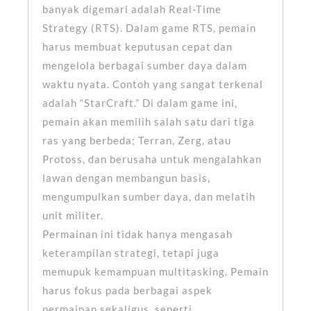
banyak digemari adalah Real-Time
Strategy (RTS). Dalam game RTS, pemain
harus membuat keputusan cepat dan
mengelola berbagai sumber daya dalam
waktu nyata. Contoh yang sangat terkenal
adalah “StarCraft.” Di dalam game ini,
pemain akan memilih salah satu dari tiga
ras yang berbeda; Terran, Zerg, atau
Protoss, dan berusaha untuk mengalahkan
lawan dengan membangun basis,
mengumpulkan sumber daya, dan melatih
unit militer.
Permainan ini tidak hanya mengasah
keterampilan strategi, tetapi juga
memupuk kemampuan multitasking. Pemain
harus fokus pada berbagai aspek
permainan sekaligus, seperti