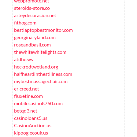
webpromote.net
steroids-store.co
arteydecoracion.net
fithog.com
bestlaptopbestmonitor.com
georginaryland.com
roseandbasil.com
thewhitewhitelights.com
atdhe.ws
heckrodtwetland.org
halfheardinthestillness.com
mybestmassagechair.com
ericreed.net
fluxetine.com
mobilecasino8760.com
betqq3.net
casinoloans5.us
CasinoAuction.us
kipooglecouk.us