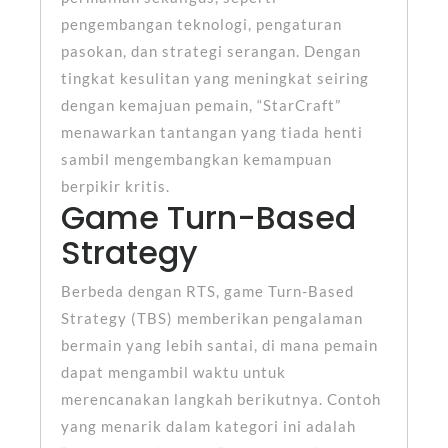
pengembangan teknologi, pengaturan
pasokan, dan strategi serangan. Dengan
tingkat kesulitan yang meningkat seiring
dengan kemajuan pemain, “StarCraft”
menawarkan tantangan yang tiada henti
sambil mengembangkan kemampuan
berpikir kritis.
Game Turn-Based
Strategy
Berbeda dengan RTS, game Turn-Based
Strategy (TBS) memberikan pengalaman
bermain yang lebih santai, di mana pemain
dapat mengambil waktu untuk
merencanakan langkah berikutnya. Contoh
yang menarik dalam kategori ini adalah