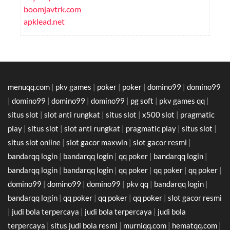
boomjavtrk.com
apklead.net
menuqq.com
|
pkv games
|
poker
|
poker
|
domino99
|
domino99
|
domino99
|
domino99
|
domino99
|
pg soft
|
pkv games qq
|
situs slot
|
slot anti rungkat
|
situs slot
|
x500 slot
|
pragmatic
play
|
situs slot
|
slot anti rungkat
|
pragmatic play
|
situs slot
|
situs slot online
|
slot gacor maxwin
|
slot gacor resmi
|
bandarqq login
|
bandarqq login
|
qq poker
|
bandarqq login
|
bandarqq login
|
bandarqq login
|
qq poker
|
qq poker
|
qq poker
|
domino99
|
domino99
|
domino99
|
pkv qq
|
bandarqq login
|
bandarqq login
|
qq poker
|
qq poker
|
qq poker
|
slot gacor resmi
|
judi bola terpercaya
|
judi bola terpercaya
|
judi bola
terpercaya
|
situs judi bola resmi
|
murniqq.com
|
hematqq.com
|