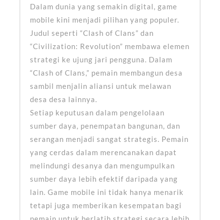
Dalam dunia yang semakin digital, game
mobile kini menjadi pilihan yang populer.
Judul seperti “Clash of Clans” dan
“Civilization: Revolution” membawa elemen
strategi ke ujung jari pengguna. Dalam
“Clash of Clans,” pemain membangun desa
sambil menjalin aliansi untuk melawan
desa desa lainnya.
Setiap keputusan dalam pengelolaan
sumber daya, penempatan bangunan, dan
serangan menjadi sangat strategis. Pemain
yang cerdas dalam merencanakan dapat
melindungi desanya dan mengumpulkan
sumber daya lebih efektif daripada yang
lain. Game mobile ini tidak hanya menarik
tetapi juga memberikan kesempatan bagi
pemain untuk berlatih strategi secara lebih