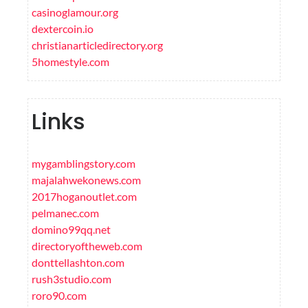
casinoglamour.org
dextercoin.io
christianarticledirectory.org
5homestyle.com
Links
mygamblingstory.com
majalahwekonews.com
2017hoganoutlet.com
pelmanec.com
domino99qq.net
directoryoftheweb.com
donttellashton.com
rush3studio.com
roro90.com