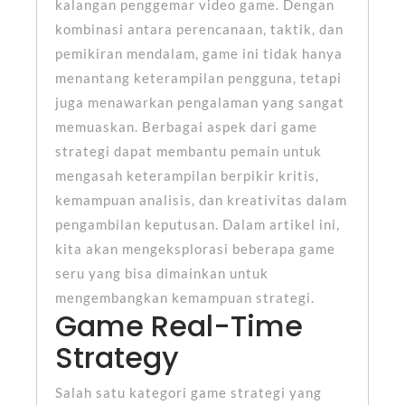
kalangan penggemar video game. Dengan
kombinasi antara perencanaan, taktik, dan
pemikiran mendalam, game ini tidak hanya
menantang keterampilan pengguna, tetapi
juga menawarkan pengalaman yang sangat
memuaskan. Berbagai aspek dari game
strategi dapat membantu pemain untuk
mengasah keterampilan berpikir kritis,
kemampuan analisis, dan kreativitas dalam
pengambilan keputusan. Dalam artikel ini,
kita akan mengeksplorasi beberapa game
seru yang bisa dimainkan untuk
mengembangkan kemampuan strategi.
Game Real-Time
Strategy
Salah satu kategori game strategi yang