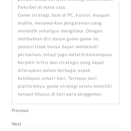
fleksibel di mana saja.
Game strategi, baik di PC, konsol, maupun
mobile, menawarkan pengalaman yang
mendidik sekaligus menghibur. Dengan
melibatkan diri dalam game-game ini,
pemain tidak hanya dapat menikmati
permainan, tetapi juga melatih kemampuan
berpikir kritis dan strategis yang dapat
diterapkan dalam berbagai aspek
kehidupan sehari-hari. Terlepas dari
platformnya, game strategi selalu memiliki
tempat khusus di hati para penggemar.
Post
Previous
Previous
Post
navigation
Next
Next
Post