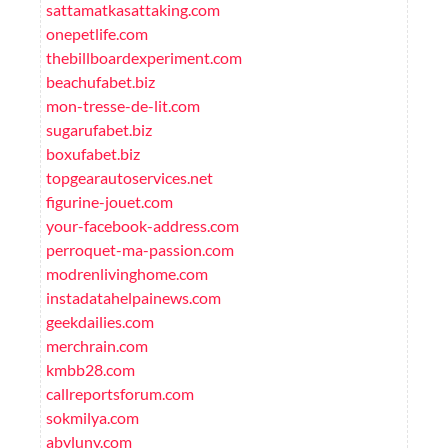
sattamatkasattaking.com
onepetlife.com
thebillboardexperiment.com
beachufabet.biz
mon-tresse-de-lit.com
sugarufabet.biz
boxufabet.biz
topgearautoservices.net
figurine-jouet.com
your-facebook-address.com
perroquet-ma-passion.com
modrenlivinghome.com
instadatahelpainews.com
geekdailies.com
merchrain.com
kmbb28.com
callreportsforum.com
sokmilya.com
abyluny.com