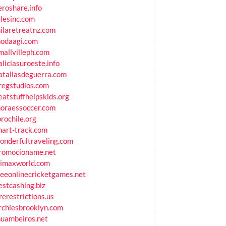
eroshare.info
ilesinc.com
ilaretreatnz.com
odaagi.com
mallvilleph.com
aliciasuroeste.info
atallasdeguerra.com
regstudios.com
eatstuffhelpskids.org
oraessoccer.com
orochile.org
hart-track.com
onderfultraveling.com
romocioname.net
imaxworld.com
reeonlinecricketgames.net
estcashing.biz
irerestrictions.us
rchiesbrooklyn.com
uambeiros.net