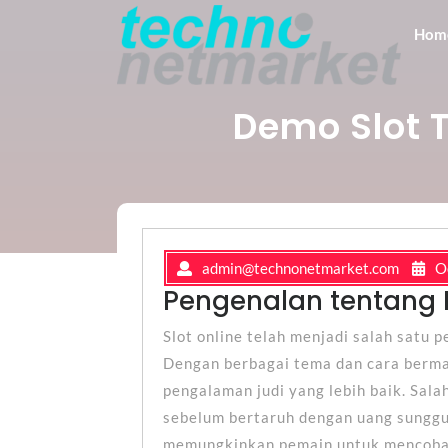
Skip
to
Hom
content
Demo Slot T
admin@technonetmarket.com
O
Pengenalan tentang 
Slot online telah menjadi salah satu p
Dengan berbagai tema dan cara berma
pengalaman judi yang lebih baik. Sal
sebelum bertaruh dengan uang sungguh
memungkinkan pemain untuk mencoba be