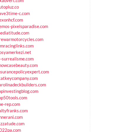
ixadvert.com
utopluz.co
ave3time-c.com
exonhcf.com
emos-pixelsparadise.com
ediatitude.com
rewarmotorcycles.com
imracinglinks.com
osyamerkezi.net
e-surrealisme.com
howcasebeauty.com
nsurancepolicyexpert.com
tatkeycompany.com
arolinadeckbuilders.com
opinvestingblog.com
op50tools.com
he-rep.com
altyfranks.com
nnerani.com
azzatude.com
022pa.com