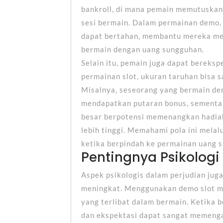
bankroll, di mana pemain memutuskan
sesi bermain. Dalam permainan demo,
dapat bertahan, membantu mereka me
bermain dengan uang sungguhan.
Selain itu, pemain juga dapat bereks
permainan slot, ukuran taruhan bisa
Misalnya, seseorang yang bermain den
mendapatkan putaran bonus, sementar
besar berpotensi memenangkan hadiah 
lebih tinggi. Memahami pola ini melal
ketika berpindah ke permainan uang 
Pentingnya Psikolog
Aspek psikologis dalam perjudian jug
meningkat. Menggunakan demo slot 
yang terlibat dalam bermain. Ketika
dan ekspektasi dapat sangat memenga