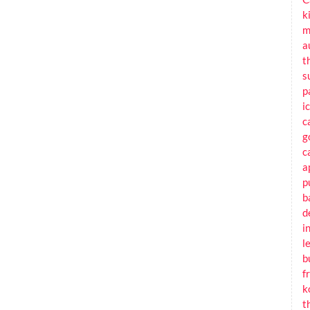
k
m
a
t
s
p
i
c
g
c
a
p
b
d
i
l
b
f
k
t