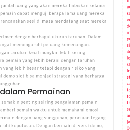
f
 jumlah uang yang akan mereka habiskan selama
a
s
 pemain dapat menguji berapa lama uang mereka
v
rencanakan sesi di masa mendatang saat mereka
d
m
perimen dengan berbagai ukuran taruhan. Dalam
p
 sangat memengaruhi peluang kemenangan.
s
d
gan taruhan kecil mungkin lebih sering
l
a pemain yang lebih berani dengan taruhan
s
yang lebih besar tetapi dengan risiko yang
i
ui demo slot bisa menjadi strategi yang berharga
s
c
sungguhan.
i dalam Permainan
t
t
a semakin penting seiring pengalaman pemain
t
s
memberi pemain waktu untuk memahami emosi
a
 bermain dengan uang sungguhan, perasaan tegang
j
ruhi keputusan. Dengan bermain di versi demo,
0