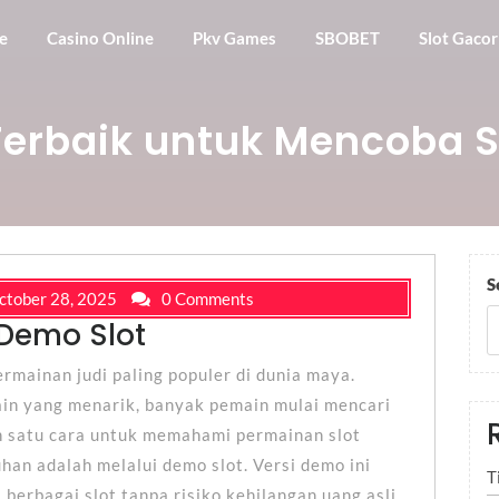
e
Casino Online
Pkv Games
SBOBET
Slot Gacor
erbaik untuk Mencoba S
S
ctober 28, 2025
0 Comments
Demo Slot
ermainan judi paling populer di dunia maya.
in yang menarik, banyak pemain mulai mencari
ah satu cara untuk memahami permainan slot
an adalah melalui demo slot. Versi demo ini
T
rbagai slot tanpa risiko kehilangan uang asli.