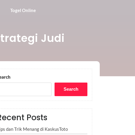
Togel Online
trategi Judi
earch
Search
Recent Posts
ips dan Trik Menang di KaskusToto