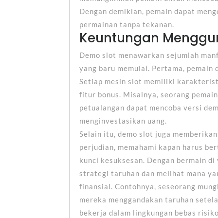
Dengan demikian, pemain dapat mengek
permainan tanpa tekanan.
Keuntungan Menggu
Demo slot menawarkan sejumlah manfa
yang baru memulai. Pertama, pemain d
Setiap mesin slot memiliki karakteris
fitur bonus. Misalnya, seorang pemai
petualangan dapat mencoba versi dem
menginvestasikan uang.
Selain itu, demo slot juga memberika
perjudian, memahami kapan harus berta
kunci kesuksesan. Dengan bermain di
strategi taruhan dan melihat mana yan
finansial. Contohnya, seseorang mungk
mereka menggandakan taruhan setelah 
bekerja dalam lingkungan bebas risiko