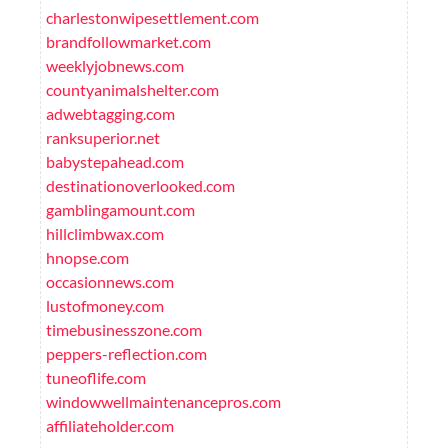
charlestonwipesettlement.com
brandfollowmarket.com
weeklyjobnews.com
countyanimalshelter.com
adwebtagging.com
ranksuperior.net
babystepahead.com
destinationoverlooked.com
gamblingamount.com
hillclimbwax.com
hnopse.com
occasionnews.com
lustofmoney.com
timebusinesszone.com
peppers-reflection.com
tuneoflife.com
windowwellmaintenancepros.com
affiliateholder.com