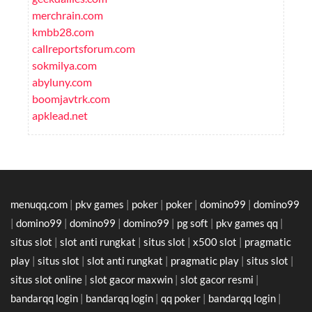
merchrain.com
kmbb28.com
callreportsforum.com
sokmilya.com
abyluny.com
boomjavtrk.com
apklead.net
menuqq.com
|
pkv games
|
poker
|
poker
|
domino99
|
domino99
|
domino99
|
domino99
|
domino99
|
pg soft
|
pkv games qq
|
situs slot
|
slot anti rungkat
|
situs slot
|
x500 slot
|
pragmatic
play
|
situs slot
|
slot anti rungkat
|
pragmatic play
|
situs slot
|
situs slot online
|
slot gacor maxwin
|
slot gacor resmi
|
bandarqq login
|
bandarqq login
|
qq poker
|
bandarqq login
|