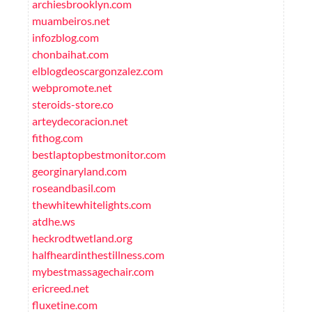
archiesbrooklyn.com
muambeiros.net
infozblog.com
chonbaihat.com
elblogdeoscargonzalez.com
webpromote.net
steroids-store.co
arteydecoracion.net
fithog.com
bestlaptopbestmonitor.com
georginaryland.com
roseandbasil.com
thewhitewhitelights.com
atdhe.ws
heckrodtwetland.org
halfheardinthestillness.com
mybestmassagechair.com
ericreed.net
fluxetine.com