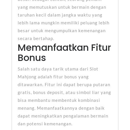
yang memutuskan untuk bermain dengan
taruhan kecil dalam jangka waktu yang
lebih lama mungkin memiliki peluang lebih
besar untuk mengumpulkan kemenangan
secara bertahap.
Memanfaatkan Fitur
Bonus
Salah satu daya tarik utama dari Slot
Mahjong adalah fitur bonus yang
ditawarkan. Fitur ini dapat berupa putaran
gratis, bonus deposit, atau simbol liar yang
bisa membantu membentuk kombinasi
menang. Memanfaatkannya dengan baik
dapat meningkatkan pengalaman bermain
dan potensi kemenangan.