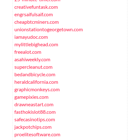
creativefuntask.com
engrsaifulsaif.com
cheapbtcminers.com
unionstationtogeorgetown.com
iamayudoc.com
mylittlebighead.com
freealot.com
asahiweekly.com
supercleanut.com
bedandbicycle.com
heraldcalifornia.com
graphicmonkeys.com
gamepixies.com
drawneastart.com
fasthokislot88.com
safecasinotips.com
jackpotchips.com
proelitesoftware.com