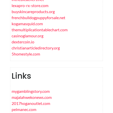
lexapro-rx-store.com
buyskincareproducts.org
frenchbulldogpuppyforsale.net
kogamasquid.com
themultiplicationtablechart.com
casinoglamour.org
dextercoin.io
christianarticledirectory.org
5homestyle.com
Links
mygamblingstory.com
majalahwekonews.com
2017hoganoutlet.com
pelmanec.com