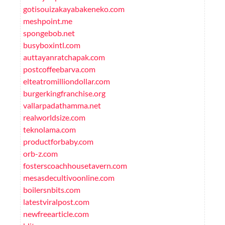
gotisouizakayabakeneko.com
meshpoint.me
spongebob.net
busyboxintl.com
auttayanratchapak.com
postcoffeebarva.com
elteatromilliondollar.com
burgerkingfranchise.org
vallarpadathamma.net
realworldsize.com
teknolama.com
productforbaby.com
orb-z.com
fosterscoachhousetavern.com
mesasdecultivoonline.com
boilersnbits.com
latestviralpost.com
newfreearticle.com