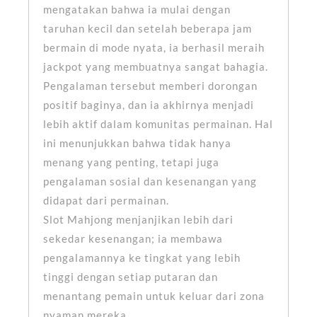
mengatakan bahwa ia mulai dengan
taruhan kecil dan setelah beberapa jam
bermain di mode nyata, ia berhasil meraih
jackpot yang membuatnya sangat bahagia.
Pengalaman tersebut memberi dorongan
positif baginya, dan ia akhirnya menjadi
lebih aktif dalam komunitas permainan. Hal
ini menunjukkan bahwa tidak hanya
menang yang penting, tetapi juga
pengalaman sosial dan kesenangan yang
didapat dari permainan.
Slot Mahjong menjanjikan lebih dari
sekedar kesenangan; ia membawa
pengalamannya ke tingkat yang lebih
tinggi dengan setiap putaran dan
menantang pemain untuk keluar dari zona
nyaman mereka.