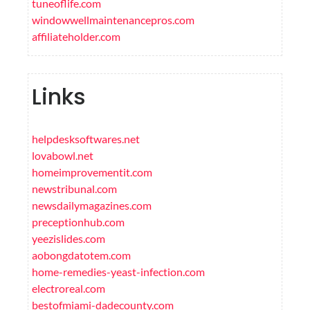
tuneoflife.com
windowwellmaintenancepros.com
affiliateholder.com
Links
helpdesksoftwares.net
lovabowl.net
homeimprovementit.com
newstribunal.com
newsdailymagazines.com
preceptionhub.com
yeezislides.com
aobongdatotem.com
home-remedies-yeast-infection.com
electroreal.com
bestofmiami-dadecounty.com