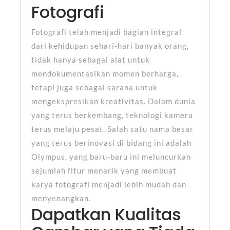
Fotografi
Fotografi telah menjadi bagian integral
dari kehidupan sehari-hari banyak orang,
tidak hanya sebagai alat untuk
mendokumentasikan momen berharga,
tetapi juga sebagai sarana untuk
mengekspresikan kreativitas. Dalam dunia
yang terus berkembang, teknologi kamera
terus melaju pesat. Salah satu nama besar
yang terus berinovasi di bidang ini adalah
Olympus, yang baru-baru ini meluncurkan
sejumlah fitur menarik yang membuat
karya fotografi menjadi lebih mudah dan
menyenangkan.
Dapatkan Kualitas