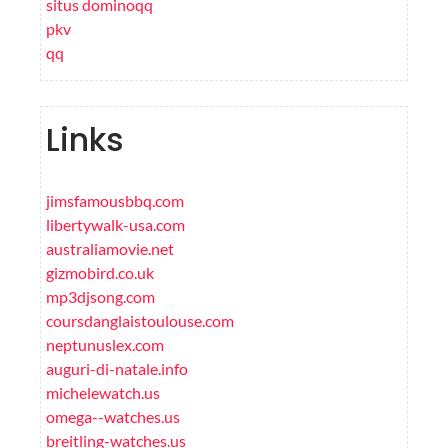
situs dominoqq
pkv
qq
Links
jimsfamousbbq.com
libertywalk-usa.com
australiamovie.net
gizmobird.co.uk
mp3djsong.com
coursdanglaistoulouse.com
neptunuslex.com
auguri-di-natale.info
michelewatch.us
omega--watches.us
breitling-watches.us