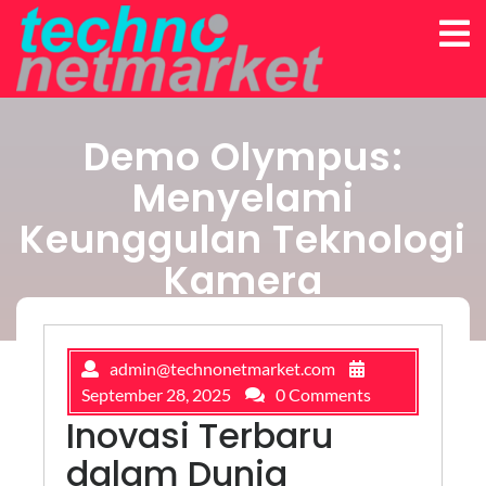
Skip
O
to
M
content
Demo Olympus:
Menyelami
Keunggulan Teknologi
Kamera
admin@technonetmarket.com
September 28, 2025
0 Comments
Inovasi Terbaru
dalam Dunia