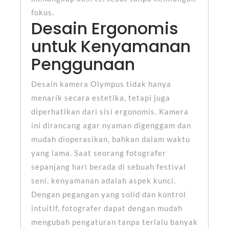
fokus.
Desain Ergonomis
untuk Kenyamanan
Penggunaan
Desain kamera Olympus tidak hanya
menarik secara estetika, tetapi juga
diperhatikan dari sisi ergonomis. Kamera
ini dirancang agar nyaman digenggam dan
mudah dioperasikan, bahkan dalam waktu
yang lama. Saat seorang fotografer
sepanjang hari berada di sebuah festival
seni, kenyamanan adalah aspek kunci.
Dengan pegangan yang solid dan kontrol
intuitif, fotografer dapat dengan mudah
mengubah pengaturan tanpa terlalu banyak