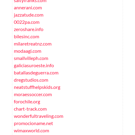
saltyfranks.com
annerani.com
jazzatude.com
0022pa.com
zeroshare.info
bilesinc.com
milaretreatnz.com
modaagi.com
smallvilleph.com
galiciasuroeste.info
batallasdeguerra.com
dregstudios.com
neatstuffhelpskids.org
moraessoccer.com
forochile.org
chart-track.com
wonderfultraveling.com
promocioname.net
wimaxworld.com