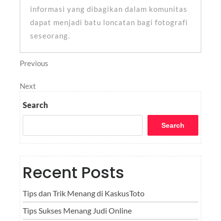
informasi yang dibagikan dalam komunitas
dapat menjadi batu loncatan bagi fotografi
seseorang.
Post
Previous
Previous
Post
navigation
Next
Next
Post
Search
Search
Recent Posts
Tips dan Trik Menang di KaskusToto
Tips Sukses Menang Judi Online