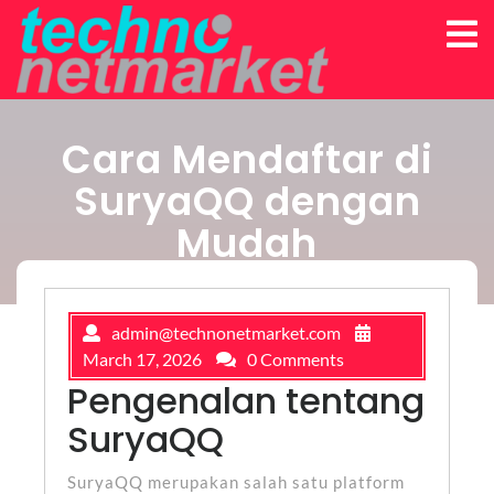
Skip
O
to
M
content
Cara Mendaftar di
SuryaQQ dengan
Mudah
admin@technonetmarket.com
March 17, 2026
0 Comments
Pengenalan tentang
SuryaQQ
SuryaQQ merupakan salah satu platform