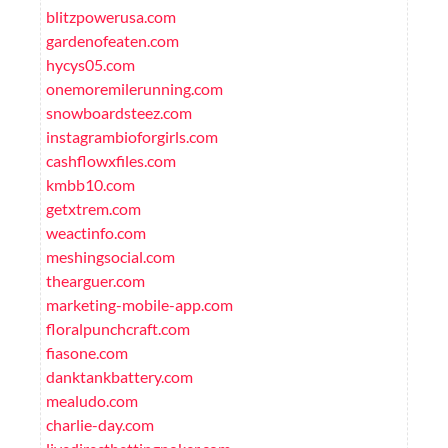
blitzpowerusa.com
gardenofeaten.com
hycys05.com
onemoremilerunning.com
snowboardsteez.com
instagrambioforgirls.com
cashflowxfiles.com
kmbb10.com
getxtrem.com
weactinfo.com
meshingsocial.com
thearguer.com
marketing-mobile-app.com
floralpunchcraft.com
fiasone.com
danktankbattery.com
mealudo.com
charlie-day.com