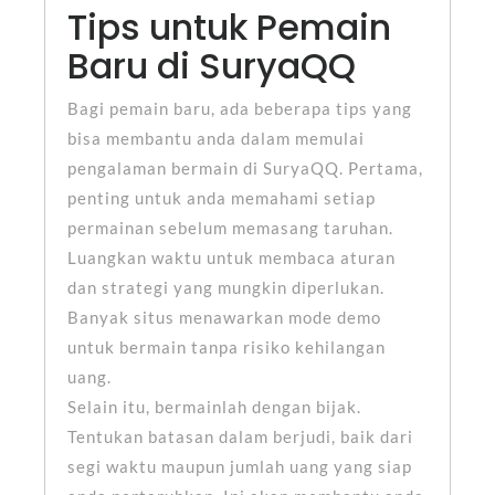
Tips untuk Pemain
Baru di SuryaQQ
Bagi pemain baru, ada beberapa tips yang
bisa membantu anda dalam memulai
pengalaman bermain di SuryaQQ. Pertama,
penting untuk anda memahami setiap
permainan sebelum memasang taruhan.
Luangkan waktu untuk membaca aturan
dan strategi yang mungkin diperlukan.
Banyak situs menawarkan mode demo
untuk bermain tanpa risiko kehilangan
uang.
Selain itu, bermainlah dengan bijak.
Tentukan batasan dalam berjudi, baik dari
segi waktu maupun jumlah uang yang siap