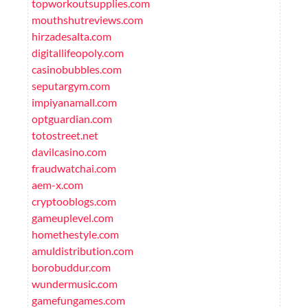
topworkoutsupplies.com
mouthshutreviews.com
hirzadesalta.com
digitallifeopoly.com
casinobubbles.com
seputargym.com
impiyanamall.com
optguardian.com
totostreet.net
davilcasino.com
fraudwatchai.com
aem-x.com
cryptooblogs.com
gameuplevel.com
homethestyle.com
amuldistribution.com
borobuddur.com
wundermusic.com
gamefungames.com