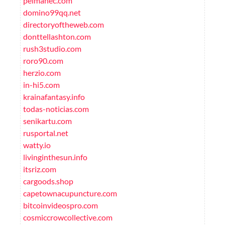
pelmanec.com
domino99qq.net
directoryoftheweb.com
donttellashton.com
rush3studio.com
roro90.com
herzio.com
in-hi5.com
krainafantasy.info
todas-noticias.com
senikartu.com
rusportal.net
watty.io
livinginthesun.info
itsriz.com
cargoods.shop
capetownacupuncture.com
bitcoinvideospro.com
cosmiccrowcollective.com