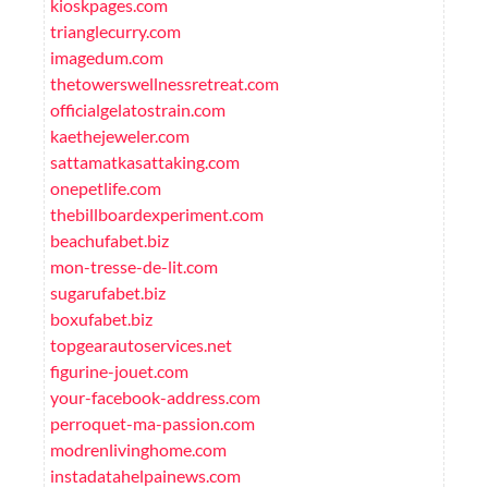
kioskpages.com
trianglecurry.com
imagedum.com
thetowerswellnessretreat.com
officialgelatostrain.com
kaethejeweler.com
sattamatkasattaking.com
onepetlife.com
thebillboardexperiment.com
beachufabet.biz
mon-tresse-de-lit.com
sugarufabet.biz
boxufabet.biz
topgearautoservices.net
figurine-jouet.com
your-facebook-address.com
perroquet-ma-passion.com
modrenlivinghome.com
instadatahelpainews.com