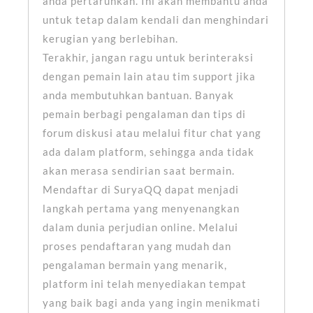
anda pertaruhkan. Ini akan membantu anda
untuk tetap dalam kendali dan menghindari
kerugian yang berlebihan.
Terakhir, jangan ragu untuk berinteraksi
dengan pemain lain atau tim support jika
anda membutuhkan bantuan. Banyak
pemain berbagi pengalaman dan tips di
forum diskusi atau melalui fitur chat yang
ada dalam platform, sehingga anda tidak
akan merasa sendirian saat bermain.
Mendaftar di SuryaQQ dapat menjadi
langkah pertama yang menyenangkan
dalam dunia perjudian online. Melalui
proses pendaftaran yang mudah dan
pengalaman bermain yang menarik,
platform ini telah menyediakan tempat
yang baik bagi anda yang ingin menikmati