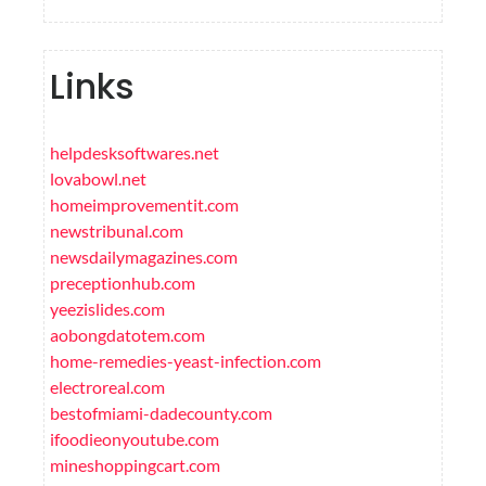
Links
helpdesksoftwares.net
lovabowl.net
homeimprovementit.com
newstribunal.com
newsdailymagazines.com
preceptionhub.com
yeezislides.com
aobongdatotem.com
home-remedies-yeast-infection.com
electroreal.com
bestofmiami-dadecounty.com
ifoodieonyoutube.com
mineshoppingcart.com