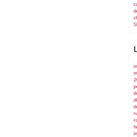
c
d
c
5
m
m
2
p
d
d
d
r
r
h
i