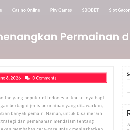
e
Casino Online
Pkv Games
SBOBET
Slot Gacor
enangkan Permainan d
S
une 8, 2026
0 Comments
Q
line yang populer di Indonesia, khususnya bagi
gan berbagai jenis permainan yang ditawarkan,
atian banyak pemain. Namun, untuk bisa meraih
strategi dan pemahaman mendalam tentang
J
ni akan membahas cara-cara untuk meningkatkan