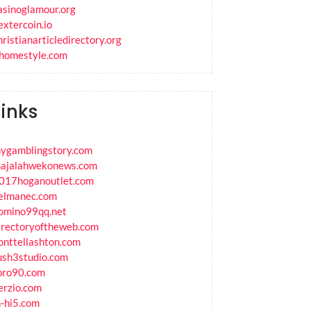
asinoglamour.org
extercoin.io
hristianarticledirectory.org
homestyle.com
Links
ygamblingstory.com
ajalahwekonews.com
017hoganoutlet.com
elmanec.com
omino99qq.net
irectoryoftheweb.com
onttellashton.com
ush3studio.com
oro90.com
erzio.com
n-hi5.com