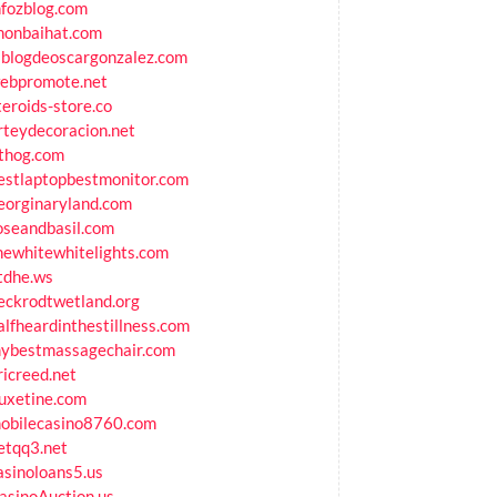
nfozblog.com
honbaihat.com
lblogdeoscargonzalez.com
ebpromote.net
teroids-store.co
rteydecoracion.net
ithog.com
estlaptopbestmonitor.com
eorginaryland.com
oseandbasil.com
hewhitewhitelights.com
tdhe.ws
eckrodtwetland.org
alfheardinthestillness.com
ybestmassagechair.com
ricreed.net
luxetine.com
obilecasino8760.com
etqq3.net
asinoloans5.us
asinoAuction.us