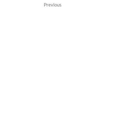
Post
Previous
Previous
navigation
Post